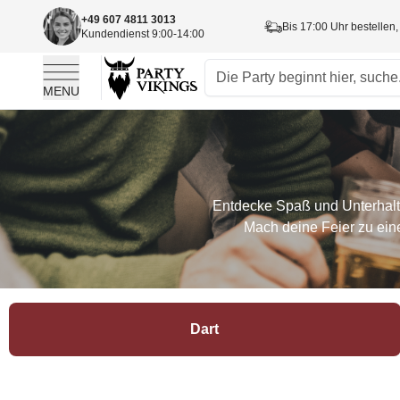
+49 607 4811 3013
Bis 17:00 Uhr bestellen,
Kundendienst 9:00-14:00
MENU
Skip to Content
Entdecke Spaß und Unterhaltu
Mach deine Feier zu ein
Dart