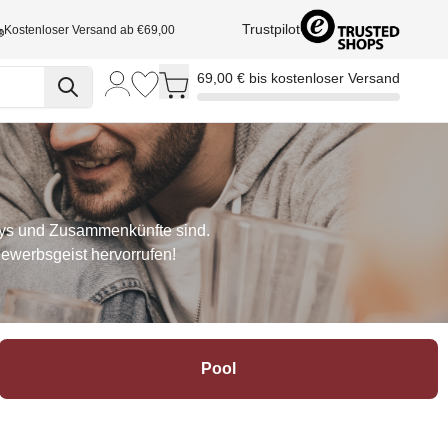
Trustpilot
Kostenloser Versand ab €69,00
Toggle minicart, Cart is empty
69,00 € bis kostenloser Versand
rtys und Zusammenkünfte sind.
ewerbsgeist hervorrufen!
Pool