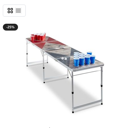
Grid
List
-25%