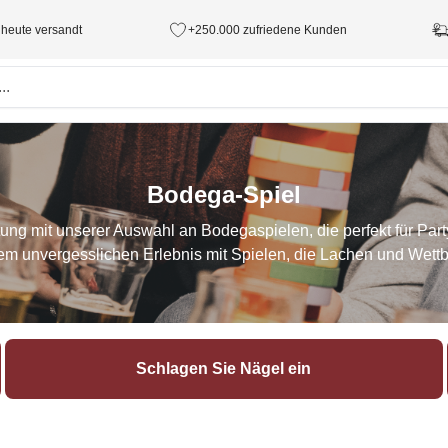
 heute versandt
+250.000 zufriedene Kunden
Bodega-Spiel
ng mit unserer Auswahl an Bodegaspielen, die perfekt für Pa
em unvergesslichen Erlebnis mit Spielen, die Lachen und Wettb
Schlagen Sie Nägel ein