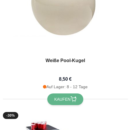
Weiße Pool-Kugel
8,50 €
Möchtest 
Auf Lager: 8 - 12 Tage
erh
KAUFEN
Erhalte
10 % R
Bestellung, in
-30%
festlichen Ne