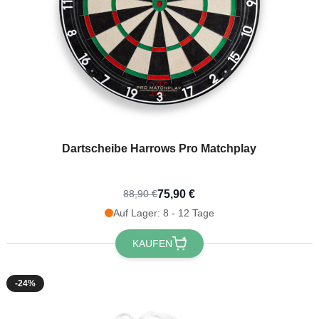
Dartscheibe Harrows Pro Matchplay
75,90 €
88,90 €
du 10 % Rabatt
Auf Lager: 8 - 12 Tage
alten? 🎁
KAUFEN
abatt
auf deine nächste
dem du dich für unseren
-24%
wsletter anmeldest 🎉