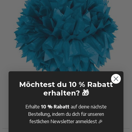
Möchtest du 10 % Rabatt
Blaue Pompom - 30 cm
erhalten? 🎁
Erhalte
10 % Rabatt
auf deine nächste
3,50 €
Bestellung, indem du dich für unseren
Auf Lager
festlichen Newsletter anmeldest 🎉
KAUFEN