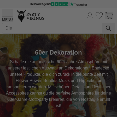
Hervorragend
MENU
Skip to Content
60er Dekoration
Schaffe die authentische 60er-Jahre-Atmosphäre mit
unserer festlichen Auswahl an Dekorationen! Entdecke
unsere Produkte, die dich zurück in die bunte Zeit mit
Flower Power, Beatles-Musik und Hippiekultur
transportieren werden. Mit schönen Details und festlichen
Accessoires kannst du die perfekte Atmosphäre für deine
60er-Jahre-Mottoparty kreieren, die von Nostalgie erfüllt
ist!