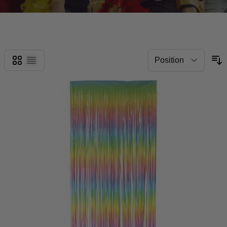
Grid
List