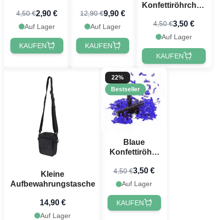
40 cm
Konfettiröhrchen
2,90 €
9,90 €
4,50 €
12,90 €
PartyVikings -
40 cm
3,50 €
4,50 €
Metallic
PartyVikings -
Auf Lager
Auf Lager
Rechteckig -
Metallic
Auf Lager
Wasserfest
Rechteckig
KAUFEN
KAUFEN
KAUFEN
22%
Bestseller
Blaue
Konfettiröhre
40 cm
3,50 €
4,50 €
PartyVikings -
Kleine
Metallisch
Aufbewahrungstasche
Auf Lager
Rechteckig
14,90 €
KAUFEN
Auf Lager