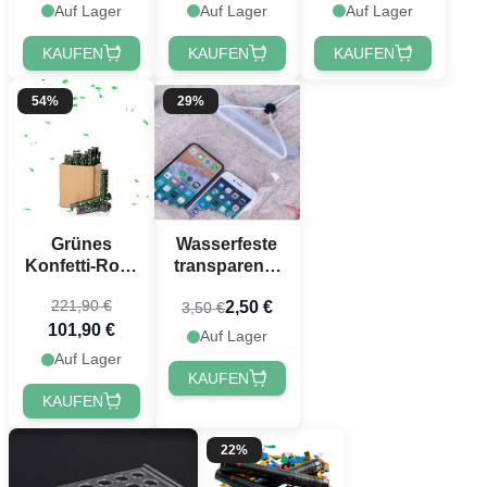
Auf Lager
Auf Lager
Auf Lager
KAUFEN
KAUFEN
KAUFEN
54%
29%
Grünes
Wasserfeste
Konfetti-Rohr
transparente
40 cm
Mobilhülle
221,90 €
2,50 €
3,50 €
PartyVikings
27,5x17,5 cm
101,90 €
50x - Metallic
Auf Lager
Rechteckig
Auf Lager
KAUFEN
KAUFEN
22%