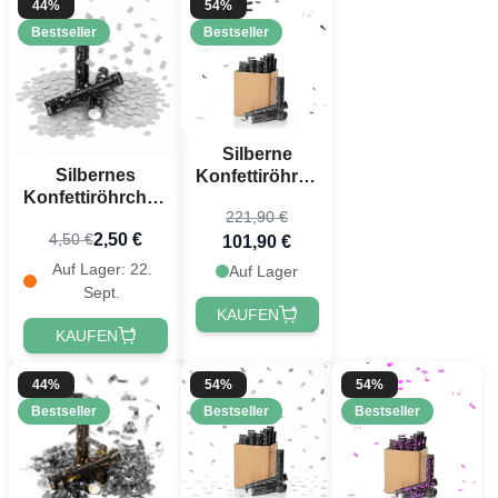
Jetzt registrieren!
44%
54%
Bestseller
Bestseller
Silberne
Silbernes
Konfettiröhren
Konfettiröhrchen
40 cm
221,90 €
40 cm
PartyVikings
2,50 €
4,50 €
PartyVikings -
101,90 €
50x - Metallic
Metallic
Rechteckig
Auf Lager: 22.
Auf Lager
Rechteckig
Sept.
KAUFEN
KAUFEN
44%
54%
54%
Bestseller
Bestseller
Bestseller