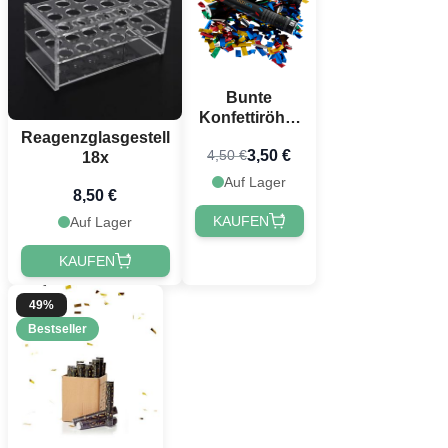
Bunte
Konfettiröhre
40 cm
Reagenzglasgestell
3,50 €
4,50 €
PartyVikings
18x
Rechteckiges
Auf Lager
8,50 €
Konfetti
KAUFEN
Auf Lager
KAUFEN
49%
Bestseller