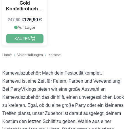
Gold
Konfettiröhrchen
wasserfest 40
126,90 €
247,90 €
cm PartyVikings
50x - Metallic
Auf Lager
Rechteckig
KAUFEN
Home
/
Veranstaltungen
/
Karneval
Karnevalszubehör: Mach dein Festoutfit komplett
Karneval ist eine Zeit für Feiern, Farben und Verwandlung!
Bei PartyVikings bieten wir eine große Auswahl an
Karnevalszubehör, das dir hilft, einen unvergesslichen Look
zu kreieren. Egal, ob du eine große Party oder ein kleineres
Treffen planst, unser Zubehör ist darauf ausgelegt, deinem
Kostüm den letzten Schliff zu geben. Wähle aus einer