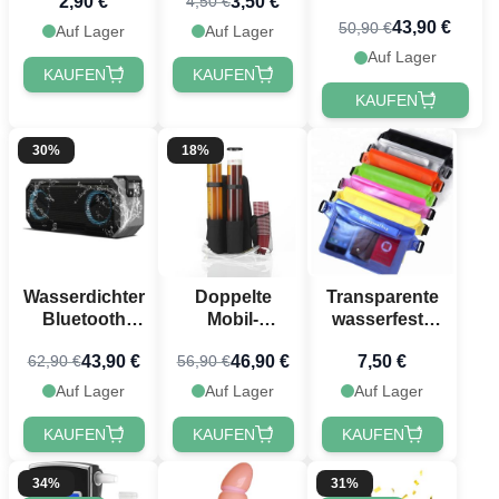
2,90 €
3,50 €
4,50 €
Badge 3,5 cm
40 cm
3 Liter
PartyVikings
43,90 €
50,90 €
Auf Lager
Auf Lager
Auf Lager
KAUFEN
KAUFEN
KAUFEN
30%
18%
Doppelte
Transparente
Wasserdichter
Mobil-
wasserfeste
Bluetooth
Dispenser 6
Gürteltasche -
Lautsprecher
46,90 €
7,50 €
43,90 €
56,90 €
62,90 €
Liter
17x22 cm
Auf Lager
Auf Lager
Auf Lager
KAUFEN
KAUFEN
KAUFEN
34%
31%