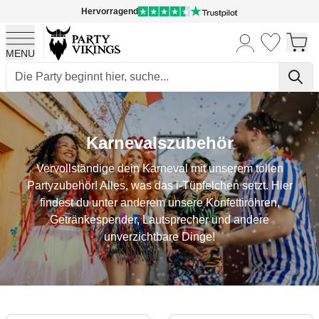
Hervorragend
MENU
Skip to Content
Karnevalszubehör
Vervollständige dein Karneval mit unserem tollen
Partyzubehör! Alles, was das i-Tüpfelchen setzt. Hier
findest du unter anderem unsere Konfettiröhren,
Getränkespender, Lautsprecher und andere
unverzichtbare Dinge!