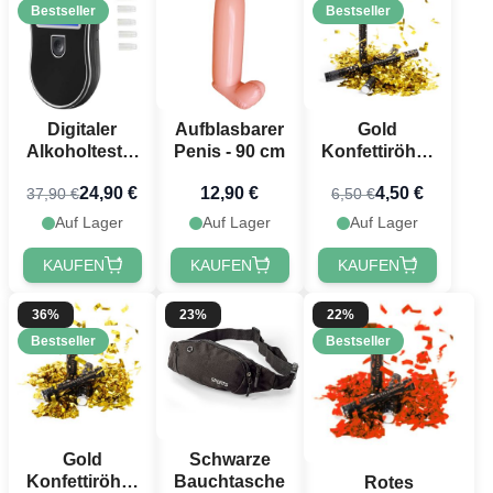
Bestseller
Bestseller
Digitaler
Aufblasbarer
Gold
Alkoholtester
Penis - 90 cm
Konfettiröhre
mit 5
80 cm
24,90 €
12,90 €
4,50 €
37,90 €
6,50 €
Mundstücken
PartyVikings -
Metallic
Auf Lager
Auf Lager
Auf Lager
Rechteckig
KAUFEN
KAUFEN
KAUFEN
36%
23%
22%
Bestseller
Bestseller
Gold
Schwarze
Konfettiröhre
Bauchtasche
Rotes