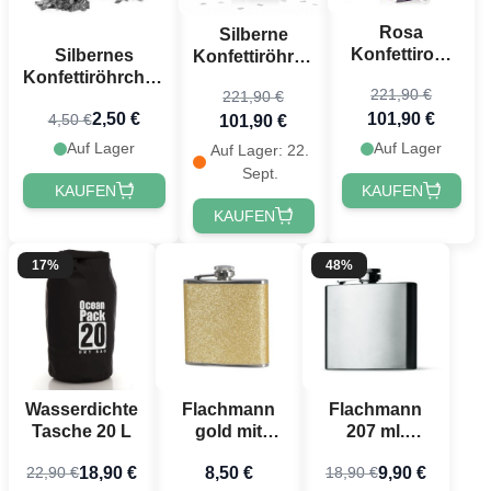
Rosa
Silberne
Konfettirohr
Silbernes
Konfettiröhren
40 cm
Konfettiröhrchen
40 cm
221,90 €
221,90 €
PartyVikings
40 cm
PartyVikings
101,90 €
2,50 €
4,50 €
50x -
PartyVikings -
101,90 €
50x - Metallic
Metallisch
Metallic
Rechteckig
Auf Lager
Auf Lager
Auf Lager: 22.
Rechteckig
Rechteckig
Sept.
KAUFEN
KAUFEN
KAUFEN
17%
48%
Wasserdichte
Flachmann
Flachmann
Tasche 20 L
gold mit
207 ml.
Glitzer 180 ml
Edelstahl
18,90 €
8,50 €
9,90 €
22,90 €
18,90 €