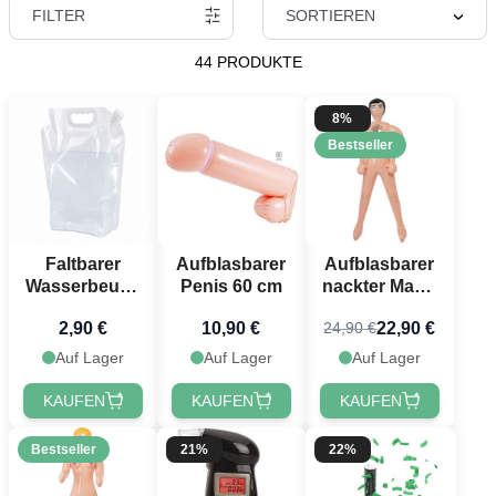
FILTER
SORTIEREN
44 PRODUKTE
8%
Bestseller
Faltbarer
Aufblasbarer
Aufblasbarer
Wasserbeutel
Penis 60 cm
nackter Mann
5 Liter
150 cm
2,90 €
10,90 €
22,90 €
24,90 €
transparent
Auf Lager
Auf Lager
Auf Lager
KAUFEN
KAUFEN
KAUFEN
Bestseller
21%
22%