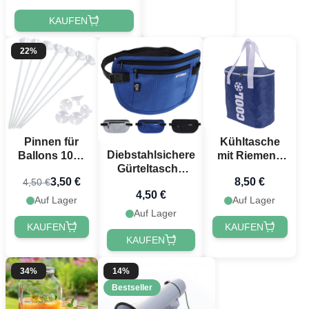
KAUFEN
22%
Pinnen für
Kühltasche
Diebstahlsichere
Ballons 10x -
mit Riemen -
Gürteltasche
40cm
38x21x37 cm
3,50 €
8,50 €
4,50 €
ass. - 26x13 cm
4,50 €
Auf Lager
Auf Lager
Auf Lager
KAUFEN
KAUFEN
KAUFEN
34%
14%
Bestseller