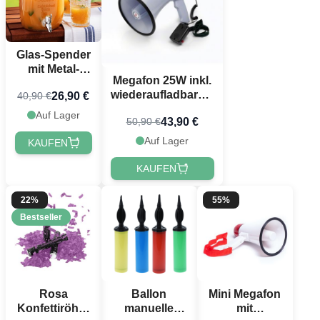
Glas-Spender
mit Metal-
Megafon 25W inkl.
Hahn 4 Liter
wiederaufladbarem
26,90 €
40,90 €
Deluxe
Akku
Auf Lager
43,90 €
50,90 €
Auf Lager
KAUFEN
KAUFEN
22%
55%
Bestseller
Rosa
Ballon
Mini Megafon
Konfettiröhre
manuelle
mit