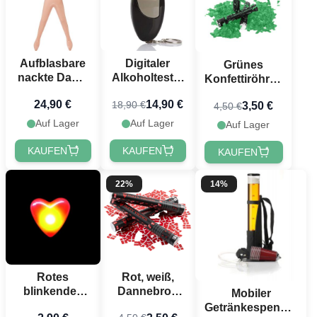
Aufblasbare
Digitaler
Grünes
nackte Dame
Alkoholtester
Konfettiröhren
150 cm
mit 5
40 cm
24,90 €
14,90 €
18,90 €
Mundstücken
3,50 €
4,50 €
PartyVikings -
Metallic
Auf Lager
Auf Lager
Auf Lager
Rechteckig
KAUFEN
KAUFEN
KAUFEN
22%
14%
Rotes
Rot, weiß,
blinkendes
Dannebrog
Mobiler
LED-Herz-
Konfettirohr
Getränkespender