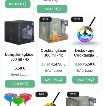
KAUFEN
KAUFEN
21%
24%
Diskokugel
Cocktailgläser
Longdrinkgläser
Cocktailglas
360 ml - 4x
300 ml - 4x
Regenbogen -
6,50 €
14,90 €
8,50 €
18,90 €
500 ml
6,50 €
Auf Lager
Auf Lager
Auf Lager
KAUFEN
KAUFEN
KAUFEN
24%
21%