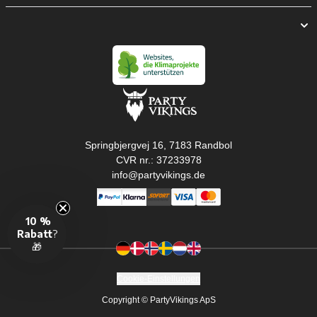
Springbjergvej 16, 7183 Randbol
CVR nr.: 37233978
info@partyvikings.de
10 %
Rabatt
?
🎁
Cookie-Einstellungen
Copyright © PartyVikings ApS