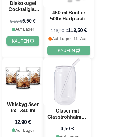
Diskokugel
Cocktailglas
450 ml Becher
Silber - 568 ml
500x Hartplastik
6,50 €
8,50 €
Becher
Auf Lager
113,50 €
149,90 €
wiederverwendbar
Auf Lager: 11. Aug.
KAUFEN
KAUFEN
Whiskygläser
6x - 340 ml
Gläser mit
Glasstrohhalmen
12,90 €
500 ml 2x
6,50 €
Auf Lager
Auf Lager