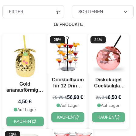
FILTER
SORTIEREN
16 PRODUKTE
25%
24%
Cocktailbaum
Diskokugel
Gold
für 12 Drinks
Cocktailglas
ananasförmiges
Schwarz -
rosegold - 500
Cocktailglas m.
56,90 €
6,50 €
75,90 €
8,50 €
55,5 cm
ml
4,50 €
Strohhalm - 750
Auf Lager
Auf Lager
ml
Auf Lager
KAUFEN
KAUFEN
KAUFEN
13%