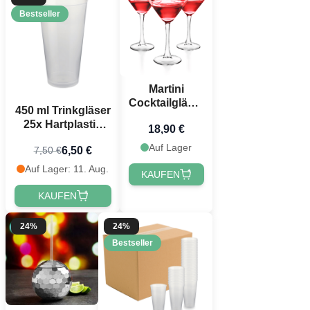
Bestseller
Martini
Cocktailgläser
450 ml Trinkgläser
4x - 260 ml
25x Hartplastik
18,90 €
wiederverwendbar
Auf Lager
6,50 €
7,50 €
Auf Lager: 11. Aug.
KAUFEN
KAUFEN
24%
24%
Bestseller