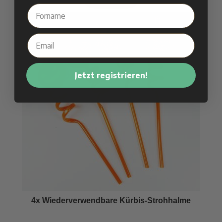
Jetzt registrieren!
4x Wiederverwendbare Kürbis-Strohhalme