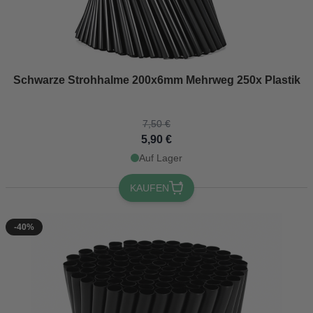
The price depends on the options chosen on the product page
Schwarze Strohhalme 200x6mm Mehrweg 250x Plastik
7,50 €
5,90 €
Auf Lager
KAUFEN
-40%