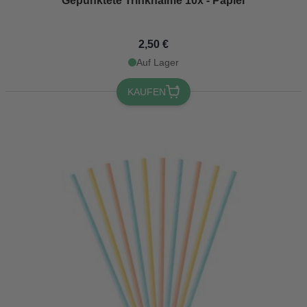
Gepunktete Trinkhalme 10x - Papier
2,50 €
Auf Lager
KAUFEN