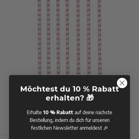
Möchtest du 10 % Rabatt
Flamingo sugerør 12x - 19,7 cm
erhalten? 🎁
Erhalte
10 % Rabatt
auf deine nächste
4,50 €
Bestellung, indem du dich für unseren
Auf Lager
festlichen Newsletter anmeldest 🎉
KAUFEN