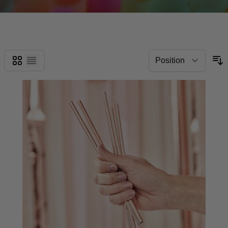
Grid
List