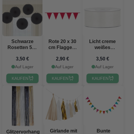
Schwarze
Rote 20 x 30
Licht creme
Rosetten 5x -
cm Flaggen-
weißes
15,2 cm
Girlande 10
Satinband -
3,50 €
2,90 €
3,50 €
Meter
25 mm x 25 m
Auf Lager
Auf Lager
Auf Lager
KAUFEN
KAUFEN
KAUFEN
Girlande mit
Bunte
Glitzervorhang