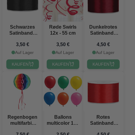
Schwarzes
Røde Swirls
Dunkelrotes
Satinband -
12x - 55 cm
Satinband -
25 mm x 25 m
38 mm x 25 m
3,50 €
3,50 €
4,50 €
Auf Lager
Auf Lager
Auf Lager
KAUFEN
KAUFEN
KAUFEN
Regenbogen
Ballons
Rotes
multifarbig
multicolor 10x
Satinband -
runden
- 22 cm
38 mm x 25 m
7,50 €
2,50 €
4,50 €