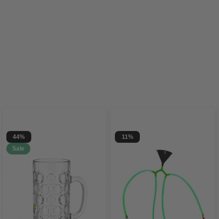
44%
11%
Sale