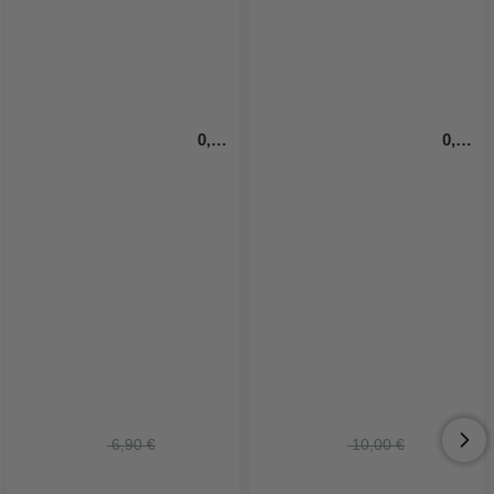
0,2 
0,2 
Liter Plastikbecher 100x weiß
Liter Plastikbecher 100x 
transparent
 6,90 €
 10,00 €