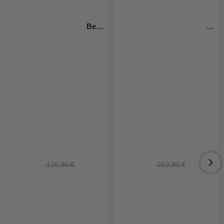
Beer 
Pong Tisch Turnier 
Custom design DIY - Beer 
PartyVikings - Offizielle 
Pong Tisch
Maße
 126,90 €
 253,90 €