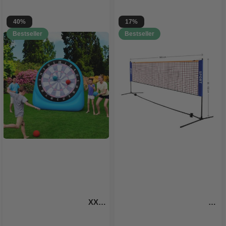
40%
17%
Bestseller
Bestseller
XXL 
aufblasbares Fußballdart 
Fußball-Tennisnetz / 
1,9x1,8 m
Volleyballnetz 5 Meter