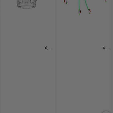
0,5 
4-
Liter Bierkrug Premium 
fache Trichter-Bierbong - 1,5 
Hartkunststoff
L