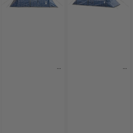
THORA 4-Personen-Zelt 
RAGNAR 6-Personen-Zelt 
Premium - Zwei-lagiges 
Premium - 2-lagiges Festzelt 
Festivalzelt PartyVikings
PartyVikings