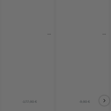
Cornhole Set 120x60 
Strohhalme schwarz 150x8 
(Offizielle Maße) - Inkl. 8 
mm Mehrweg 250x
Wurfbeutel PartyVikings
 177,90 €
 9,90 €