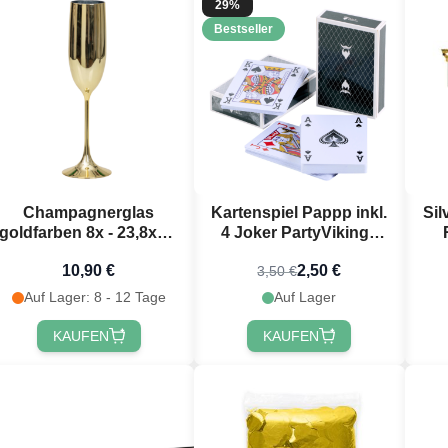
29%
Bestseller
Champagnerglas
Kartenspiel Pappp inkl.
Sil
goldfarben 8x - 23,8x6,9
4 Joker PartyVikings
cm
Spielkarten
10,90 €
2,50 €
3,50 €
du 10 % Rabatt
Auf Lager: 8 - 12 Tage
Auf Lager
alten? 🎁
KAUFEN
KAUFEN
abatt
auf deine nächste
dem du dich für unseren
wsletter anmeldest 🎉