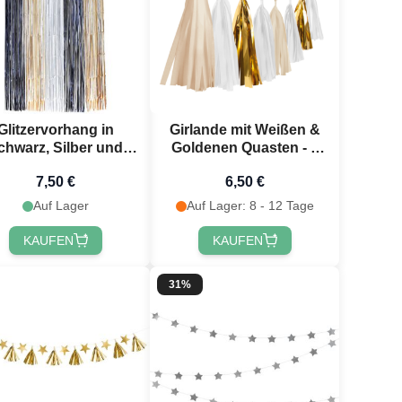
Glitzervorhang in
Girlande mit Weißen &
chwarz, Silber und
Goldenen Quasten - 4
old - 100 x 200 cm
Meter
7,50 €
6,50 €
Auf Lager
Auf Lager: 8 - 12 Tage
KAUFEN
KAUFEN
31%