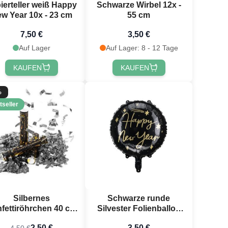
ierteller weiß Happy
Schwarze Wirbel 12x -
w Year 10x - 23 cm
55 cm
7,50 €
3,50 €
Auf Lager
Auf Lager: 8 - 12 Tage
KAUFEN
KAUFEN
%
tseller
Silbernes
Schwarze runde
fettiröhrchen 40 cm
Silvester Folienballon
rtyVikings - Metallic
mit goldenen Sternen
2,50 €
3,50 €
4,50 €