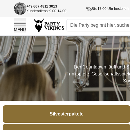
+49 607 4811 3013
Bis 17:00 Uhr bestellen,
Kundendienst 9:00-14:00
MENU
Skip to Content
Der Countdown läuft und Silv
Trinkspiele, Gesellschaftsspiel
Sor
Silvesterpakete