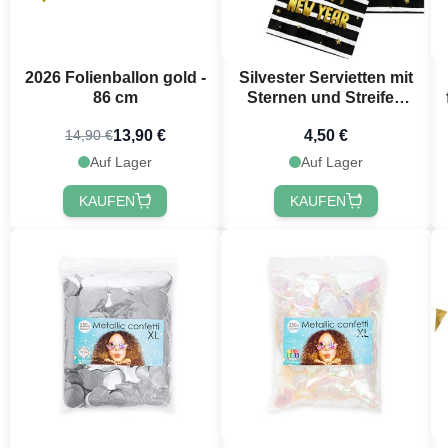
2026 Folienballon gold -
Silvester Servietten mit
86 cm
Sternen und Streifen
20x - 33x33 cm
13,90 €
4,50 €
14,90 €
Auf Lager
Auf Lager
KAUFEN
KAUFEN