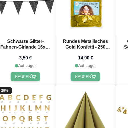
Schwarze Glitter-
Rundes Metallisches
 registrieren!
Fahnen-Girlande 16x20
Gold Konfetti - 250
S
cm - 6 Meter
Gramm
G
3,50 €
14,90 €
Auf Lager
Auf Lager
KAUFEN
KAUFEN
29%