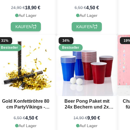
Tischdecken, Bällen &
18,90 €
4,50 €
24,90 €
6,50 €
Bechern
Auf Lager
Auf Lager
KAUFEN
KAUFEN
31%
34%
19
Bestseller
Bestseller
Gold Konfettiröhre 80
Beer Pong Paket mit
Ch
cm PartyVikings -
24x Bechern und 2x
fü
Metallic Rechteckig
Bällen
4,50 €
9,90 €
6,50 €
14,90 €
Auf Lager
Auf Lager