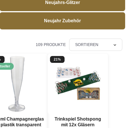
Neujahrs-Glitzer
Neujahr Zubehör
109 PRODUKTE
SORTIEREN
%
21%
tseller
 ml Champagnerglas
Trinkspiel Shotspong
 plastik transparent
mit 12x Gläsern