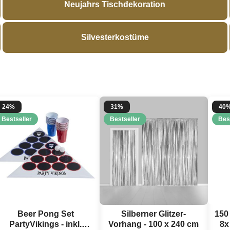
Neujahrs Tischdekoration
Silvesterkostüme
24%
31%
40
Bestseller
Bestseller
Bes
Beer Pong Set
Silberner Glitzer-
150
PartyVikings - inkl.
Vorhang - 100 x 240 cm
8x