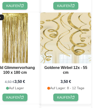
KAUFEN
KAUFEN
%
ld Glimmervorhang
Goldene Wirbel 12x - 55
100 x 180 cm
cm
3,50 €
3,50 €
4,50 €
Auf Lager
Auf Lager: 8 - 12 Tage
KAUFEN
KAUFEN