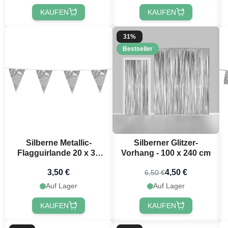
KAUFEN
KAUFEN
31%
Bestseller
Silberne Metallic-
Silberner Glitzer-
Flagguirlande 20 x 30
Vorhang - 100 x 240 cm
cm - 10 m
3,50 €
4,50 €
6,50 €
Auf Lager
Auf Lager
KAUFEN
KAUFEN