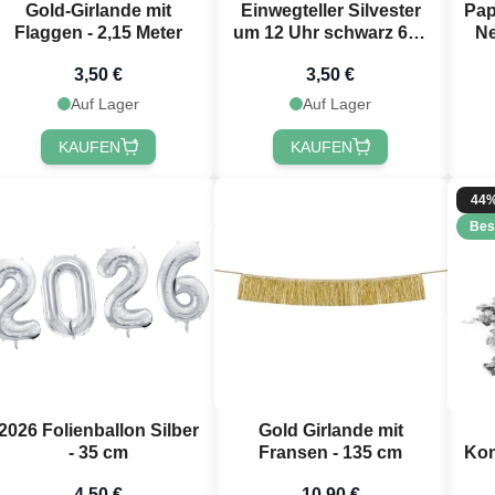
Gold-Girlande mit
Einwegteller Silvester
Pap
Flaggen - 2,15 Meter
um 12 Uhr schwarz 6x -
Ne
18cm
3,50 €
3,50 €
Auf Lager
Auf Lager
KAUFEN
KAUFEN
44
Bes
2026 Folienballon Silber
Gold Girlande mit
- 35 cm
Fransen - 135 cm
Kon
Pa
4,50 €
10,90 €