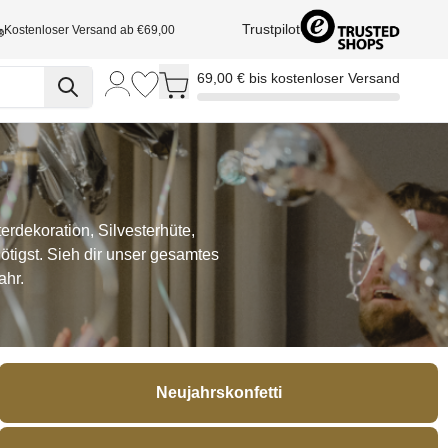
Trustpilot
Kostenloser Versand ab €69,00
Toggle minicart, Cart is empty
69,00 € bis kostenloser Versand
terdekoration, Silvesterhüte,
nötigst. Sieh dir unser gesamtes
ahr.
Neujahrskonfetti