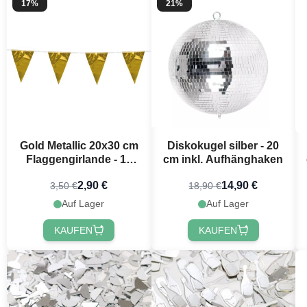
17%
21%
Gold Metallic 20x30 cm
Diskokugel silber - 20
Flaggengirlande - 10
cm inkl. Aufhänghaken
Meter
2,90 €
14,90 €
3,50 €
18,90 €
Möchtest 
Auf Lager
Auf Lager
erh
KAUFEN
KAUFEN
Erhalte
10 % R
Bestellung, in
festlichen Ne