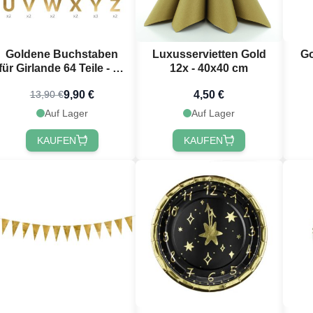
Goldene Buchstaben
Luxusservietten Gold
Go
für Girlande 64 Teile - 14
12x - 40x40 cm
cm
9,90 €
4,50 €
13,90 €
Auf Lager
Auf Lager
KAUFEN
KAUFEN