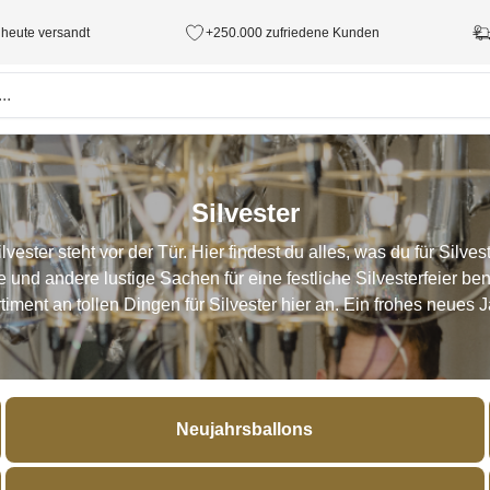
 heute versandt
+250.000 zufriedene Kunden
Silvester
ester steht vor der Tür. Hier findest du alles, was du für Silves
e und andere lustige Sachen für eine festliche Silvesterfeier be
timent an tollen Dingen für Silvester hier an. Ein frohes neues J
Neujahrsballons