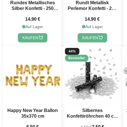
Rundes Metallisches
Rundt Metallisk
Silber Konfetti - 250
Perlemor Konfetti - 250
Gramm
gram
14,90 €
14,90 €
Auf Lager
Auf Lager
KAUFEN
KAUFEN
44%
Bestseller
Happy New Year Ballon
Silbernes
35x370 cm
Konfettiröhrchen 40 cm
PartyVikings - Metallic
6,50 €
2,50 €
4,50 €