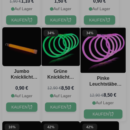
1,10 €
1,50 €
0,90 €
1,90 €
cm
cm
Auf Lager
Auf Lager
Auf Lager
KAUFEN
KAUFEN
KAUFEN
34%
34%
Jumbo
Grüne
Knicklicht
Knicklichter
Pinke
Orange -
100x -
Leuchtstäbe
0,90 €
8,50 €
12,90 €
1,5x15 cm
Leuchtende
100x -
Armbänder
8,50 €
12,90 €
Selbstleuchtende
Auf Lager
Auf Lager
Armbänder
Auf Lager
KAUFEN
KAUFEN
KAUFEN
16%
42%
42%