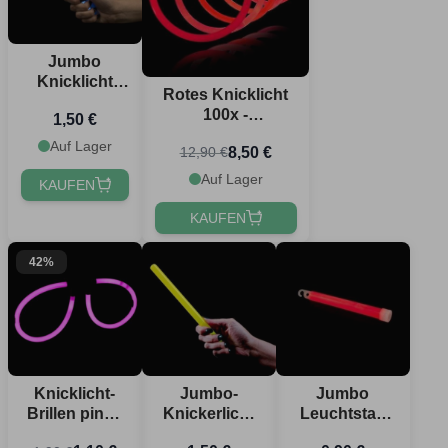
Jumbo
Knicklicht
Rotes Knicklicht
blau 1,2x25
100x -
1,50 €
cm
Selbstleuchtendes
Auf Lager
8,50 €
12,90 €
Armband
Auf Lager
KAUFEN
KAUFEN
42%
Knicklicht-
Jumbo-
Jumbo
Brillen pink -
Knickerlicht
Leuchtstab
Einheitsgröße
Gelb 1,2x25
Rot - 1,5x15