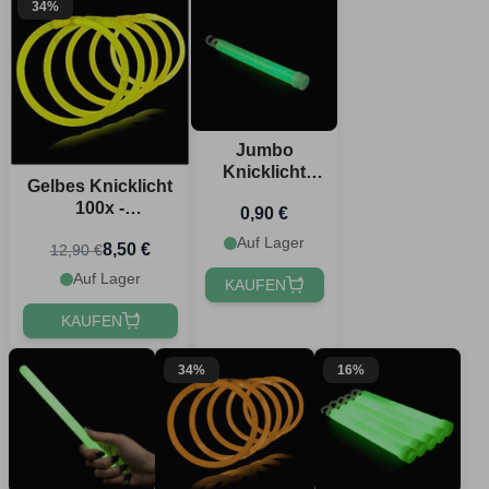
34%
Jumbo
Knicklicht
Gelbes Knicklicht
Grün - 1,5x15
100x -
0,90 €
cm
Selbstleuchtendes
Auf Lager
8,50 €
12,90 €
Armband
Auf Lager
KAUFEN
KAUFEN
34%
16%