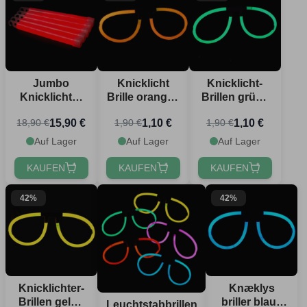
Jumbo
Knicklicht
Knicklicht-
Knicklichter
Brille orange -
Brillen grün -
Rot 10x
Einheitsgröße
Einheitsgröße
15,90 €
1,10 €
1,10 €
18,90 €
1,90 €
1,90 €
1,2x25 cm
Auf Lager
Auf Lager
Auf Lager
KAUFEN
KAUFEN
KAUFEN
Möchtest du 10 % Rabatt
42%
42%
erhalten? 🎁
Erhalte
10 % Rabatt
auf deine nächste
Bestellung, indem du dich für unseren
festlichen Newsletter anmeldest 🎉
Knicklichter-
Knæklys
Brillen gelb -
briller blau -
Leuchtstabbrillen