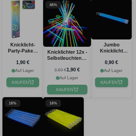
46%
Knicklicht-
Jumbo
Party-Paket -
Knicklicht
Knicklichter 12x -
5 Teile
Blau - 1,5x15
Selbstleuchtende
1,90 €
0,90 €
cm
multifarbene
1,90 €
3,50 €
Armbänder
Auf Lager
Auf Lager
Auf Lager
KAUFEN
KAUFEN
KAUFEN
16%
16%