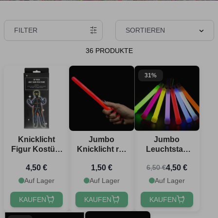
FILTER
SORTIEREN
36 PRODUKTE
31%
Knicklicht
Jumbo
Jumbo
Figur Kostüm
Knicklicht rot
Leuchtstab
-
1,2x25 cm
Set 6x -
4,50 €
1,50 €
4,50 €
6,50 €
Einheitsgröße
1,5x15 cm
Auf Lager
Auf Lager
Auf Lager
KAUFEN
KAUFEN
KAUFEN