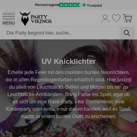
Hervorragend
MENU
Skip to Content
UV Knicklichter
Erhelle jede Feier mit den coolsten bunten Neonlichtern,
die in allen Regenbogenfarben erhältlich sind. Hier findest
du alles von
Leuchtsticks-Brillen
und Mützen bis hin zu
Leuchtsticks-Armbändern
. Bring Farbe ins Spiel, egal ob
es sich um eine Rave-Party, eine Themenfeier, eine
Kinderparty oder einfach nur darum handelt, weil es Spaß
macht, in einem bunten Outfit zu erscheinen.