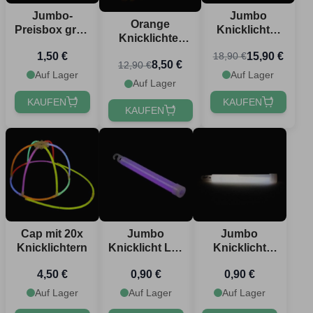
Jumbo-
Jumbo
Orange
Preisbox grün
Knicklichter
Knicklichter
1,2x25 cm
grün 10x
100x -
1,50 €
15,90 €
18,90 €
1,2x25 cm
8,50 €
12,90 €
Leuchtarmband
Auf Lager
Auf Lager
Auf Lager
KAUFEN
KAUFEN
KAUFEN
Cap mit 20x
Jumbo
Jumbo
Knicklichtern
Knicklicht Lila
Knicklicht
- 1,5 x 15 cm
Weiß - 1,5 x 15
4,50 €
0,90 €
0,90 €
cm
Auf Lager
Auf Lager
Auf Lager