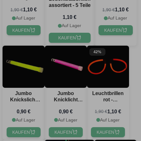
Einheitsgröße
onesize
assortiert - 5 Teile
1,10 €
1,10 €
1,90 €
1,90 €
1,10 €
Auf Lager
Auf Lager
Auf Lager
KAUFEN
KAUFEN
KAUFEN
Jetzt registrieren!
42%
Jumbo
Jumbo
Leuchtbrillen
Knickslicht
Knicklicht
rot -
Gelb - 1,5x15
Pink - 1,5x15
Einheitsgröße
0,90 €
0,90 €
1,10 €
1,90 €
cm
cm
Auf Lager
Auf Lager
Auf Lager
KAUFEN
KAUFEN
KAUFEN