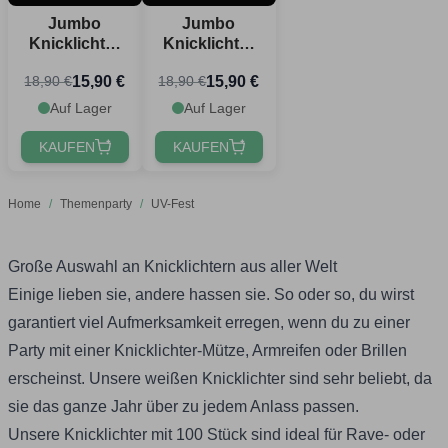
Jumbo
Jumbo
Knicklichter
Knicklichter
blau 10x
Gelb 10x
15,90 €
15,90 €
18,90 €
18,90 €
1,2x25 cm
1,2x25 cm
Auf Lager
Auf Lager
KAUFEN
KAUFEN
Home
/
Themenparty
/
UV-Fest
Große Auswahl an Knicklichtern aus aller Welt
Einige lieben sie, andere hassen sie. So oder so, du wirst
garantiert viel Aufmerksamkeit erregen, wenn du zu einer
Party mit einer
Knicklichter-Mütze
, Armreifen oder Brillen
erscheinst. Unsere
weißen Knicklichter
sind sehr beliebt, da
sie das ganze Jahr über zu jedem Anlass passen.
Unsere
Knicklichter mit 100 Stück
sind ideal für Rave- oder