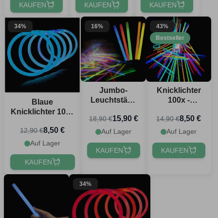
KAUFEN
KAUFEN
KAUFEN
34%
16%
43%
Bestseller
Jumbo-
Knicklichter
Leuchtstäbe
100x -
Blaue
Set 10x Mix
Leuchtende
Knicklichter 100x
15,90 €
8,50 €
18,90 €
14,90 €
1,2x25 cm
mehrfarbige
-
Armbänder
8,50 €
12,90 €
Selbstleuchtende
Auf Lager
Auf Lager
Armbänder
Auf Lager
KAUFEN
KAUFEN
KAUFEN
34%