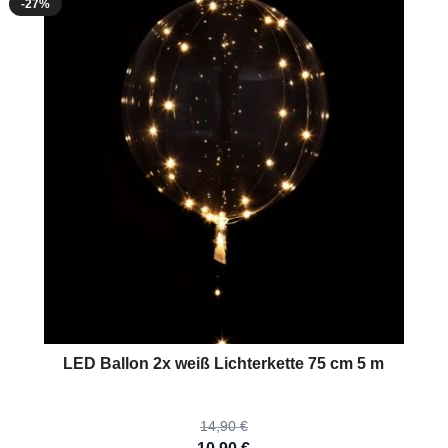
-27%
 registrieren!
The price depends on the options chosen on the product page
LED Ballon 2x weiß Lichterkette 75 cm 5 m
14,90 €