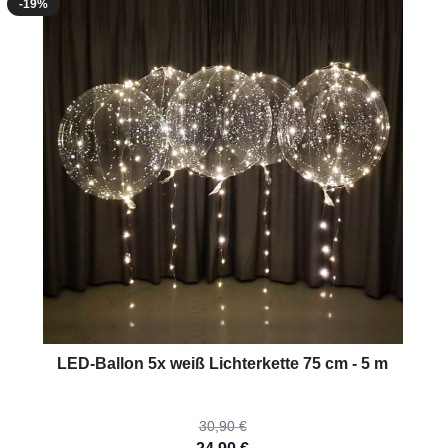
-19%
The price depends on the options chosen on the product page
LED-Ballon 5x weiß Lichterkette 75 cm - 5 m
30,90 €