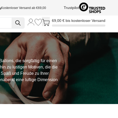
Trustpilot
Kostenloser Versand ab €69,00
Toggle minicart, Cart is empty
69,00 € bis kostenloser Versand
lons, die sorgfältig für einen
n zu lustigen Motiven, die die
 Spaß und Freude zu Ihrer
renabend eine luftige Dimension