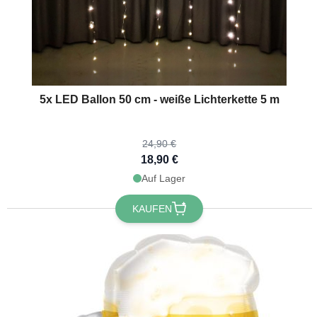
The price depends on the options chosen on the product page
5x LED Ballon 50 cm - weiße Lichterkette 5 m
24,90 €
18,90 €
Auf Lager
KAUFEN