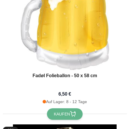
Fadøl Folieballon - 50 x 58 cm
Möchtest 
erh
6,50 €
Auf Lager: 8 - 12 Tage
Erhalte
10 % R
Bestellung, in
KAUFEN
festlichen Ne