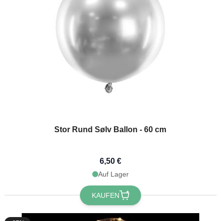
Stor Rund Sølv Ballon - 60 cm
du 10 % Rabatt
alten? 🎁
6,50 €
Auf Lager
abatt
auf deine nächste
dem du dich für unseren
KAUFEN
wsletter anmeldest 🎉