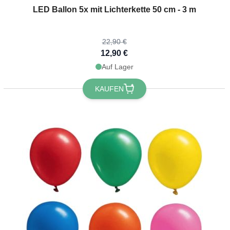
The price depends on the options chosen on the product page
LED Ballon 5x mit Lichterkette 50 cm - 3 m
22,90 €
12,90 €
Auf Lager
KAUFEN