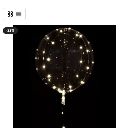
Grid
List
-22%