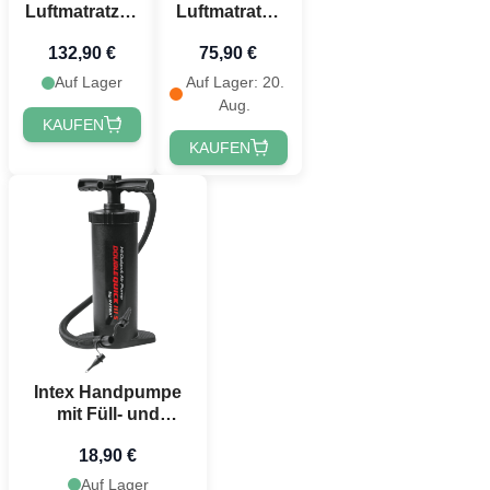
Luftmatratze -
Luftmatratze
152x203x42
mit
132,90 €
75,90 €
cm
integrierter
Pumpe
Auf Lager
Auf Lager: 20.
203x152x42
Aug.
cm
KAUFEN
KAUFEN
Intex Handpumpe
mit Füll- und
Entleerungsfunktion
18,90 €
Auf Lager