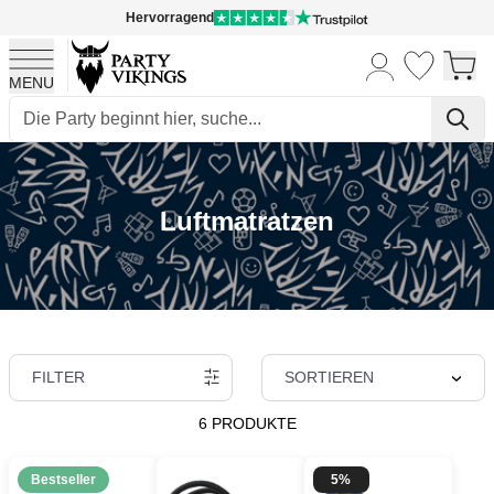
Hervorragend
MENU
Skip to Content
Luftmatratzen
FILTER
SORTIEREN
6 PRODUKTE
Bestseller
5%