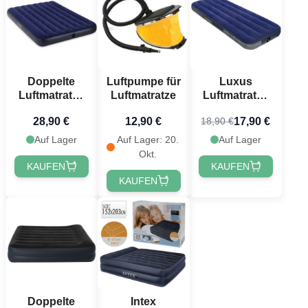
Doppelte
Luftpumpe für
Luxus
Luftmatratze
Luftmatratze
Luftmatratze
191x137x22
191x76x22 cm
28,90 €
12,90 €
17,90 €
18,90 €
cm
Auf Lager
Auf Lager: 20.
Auf Lager
Okt.
KAUFEN
KAUFEN
KAUFEN
Doppelte
Intex