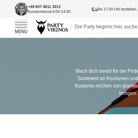
+49 607 4811 3013
Bis 17:00 Uhr bestellen,
Kundendienst 9:00-14:00
MENU
Skip to Content
Mach dich bereit für die Pri
Sortiment an Kostümen und
Kostüme reichen von glamourö
bringen.