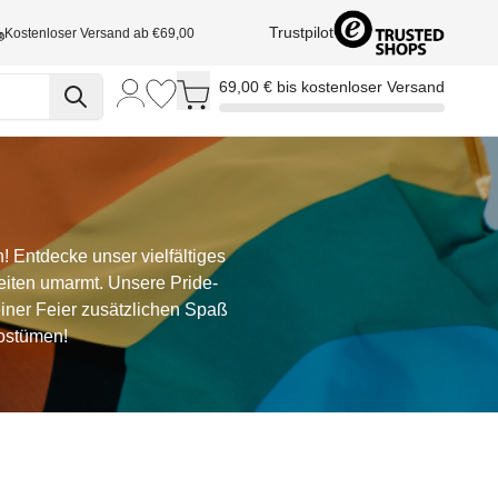
Trustpilot
Kostenloser Versand ab €69,00
Toggle minicart, Cart is empty
69,00 € bis kostenloser Versand
! Entdecke unser vielfältiges
iten umarmt. Unsere Pride-
einer Feier zusätzlichen Spaß
Kostümen!