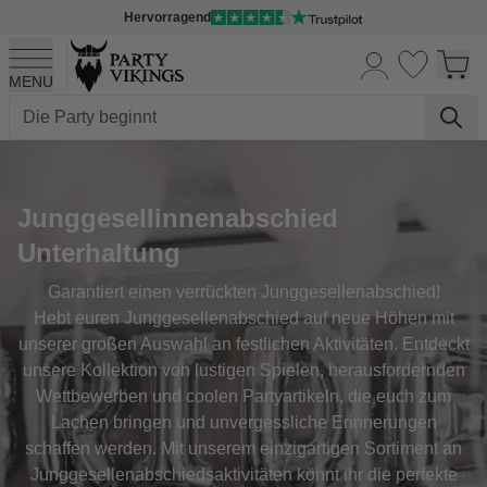
Hervorragend
MENU
Skip to Content
Junggesellinnenabschied
Unterhaltung
Garantiert einen verrückten Junggesellenabschied!
Hebt euren Junggesellenabschied auf neue Höhen mit
unserer großen Auswahl an festlichen Aktivitäten. Entdeckt
unsere Kollektion von lustigen Spielen, herausfordernden
Wettbewerben und coolen Partyartikeln, die euch zum
Lachen bringen und unvergessliche Erinnerungen
schaffen werden. Mit unserem einzigartigen Sortiment an
Junggesellenabschiedsaktivitäten könnt ihr die perfekte