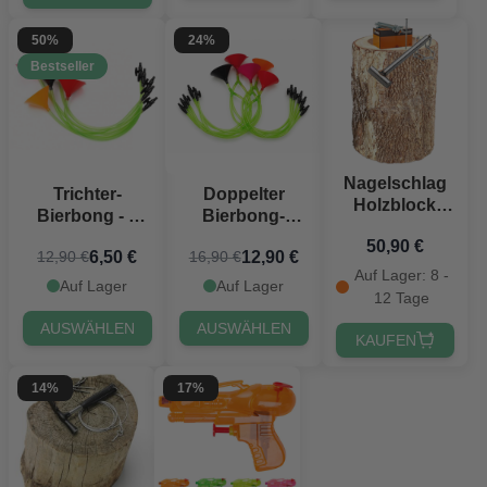
50%
24%
Bestseller
Nagelschlag
Trichter-
Doppelter
Holzblock
Bierbong - 1
Bierbong-
H22xD40 cm
Meter kann 3
Trichter
50,90 €
6,50 €
12,90 €
12,90 €
16,90 €
Biere enthalten
Auf Lager: 8 -
Auf Lager
Auf Lager
12 Tage
AUSWÄHLEN
AUSWÄHLEN
KAUFEN
14%
17%