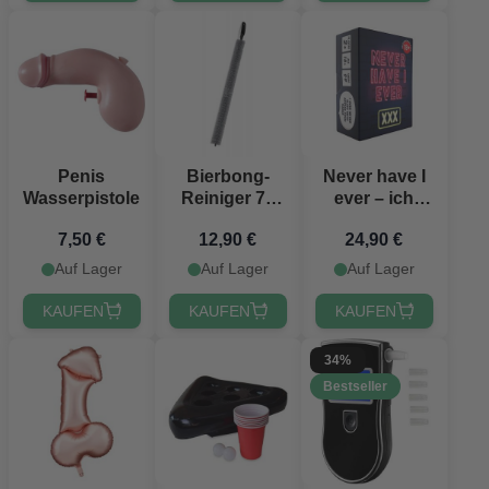
Bällen
Penis
Bierbong-
Never have I
Wasserpistole
Reiniger 75
ever – ich
cm
habe noch nie
7,50 €
12,90 €
24,90 €
Spiel
Auf Lager
Auf Lager
Auf Lager
KAUFEN
KAUFEN
KAUFEN
34%
Bestseller