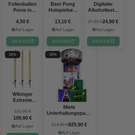
Folienballon
Beer Pong
Digitaler
Penis in
Hutspielset -
Alkoholtester
Roségold -
inkl. Beer
mit 5
4,50 €
13,10 €
24,90 €
37,90 €
55,5x112 cm
Pong Hut,
Mundstücken
Bälle & Red
Auf Lager
Auf Lager
Auf Lager
Cups
KAUFEN
KAUFEN
KAUFEN
10%
10%
Wikinger
Extreme
Bierbongs
Miete
121,90 €
100 cm 3x
Unterhaltungspaket
109,90 €
PartyVikings
mit 8 Spielen
®
825,90 €
914,90 €
Auf Lager
Auf Lager