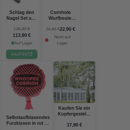
Schlag den
Cornhole
Nagel Set aus
Wurfbeutel
Edelstahl
hell und
126,90 €
22,90 €
24,90 €
dunkelgrau 8
113,90 €
Stück
Nicht auf
Auf Lager
Lager
KAUFEN
Kaufen Sie ein
Kupfergestell 2
Selbstaufblasendes
x 1,5 Meter
Furzkissen in rot 14
37,90 €
cm