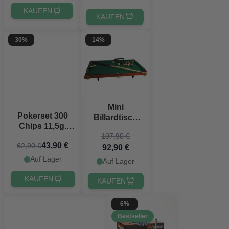
KAUFEN
KAUFEN
30%
14%
Mini
Pokerset 300
Billardtisch
Chips 11,5g.
90x50 cm
107,90 €
Aluminiumkoffer
43,90 €
62,90 €
High Stakes
92,90 €
PartyVikings
Auf Lager
Auf Lager
KAUFEN
KAUFEN
6%
Bestseller