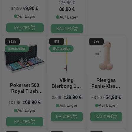
126,90 €
6-Loch-
9,90 €
14,90 €
88,90 €
Golfplatz-Set
Auf Lager
Auf Lager
KAUFEN
KAUFEN
31%
9%
7%
Bestseller
Bestseller
Riesiges
Viking
Pokerset 500
Penis-Kissen
Bierbong 100
Royal Flush
- 100 cm
cm
Chips 11,5 g.
54,90 €
29,90 €
58,90 €
32,90 €
PartyVikings®
69,90 €
101,90 €
Aluminiumkoffer
Auf Lager
Auf Lager
Low Stakes
Auf Lager
PartyVikings
KAUFEN
KAUFEN
KAUFEN