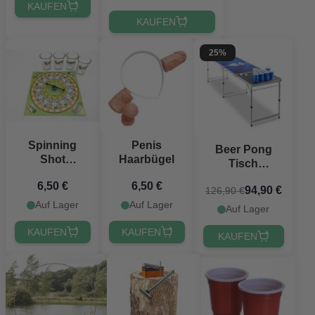
KAUFEN
KAUFEN
25%
Spinning
Penis
Beer Pong
Shot
Haarbügel
Tisch
Trinkspiel
Sternenhimmel
6,50 €
6,50 €
94,90 €
126,90 €
PartyVikings -
Auf Lager
Auf Lager
Offizielle Maße
Auf Lager
KAUFEN
KAUFEN
KAUFEN