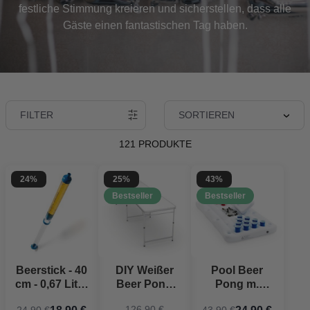
festliche Stimmung kreieren und sicherstellen, dass alle
Gäste einen fantastischen Tag haben.
FILTER
SORTIEREN
121 PRODUKTE
24%
25%
43%
Bestseller
Bestseller
Beerstick - 40
DIY Weißer
Pool Beer
cm - 0,67 Liter
Beer Pong
Pong m.
Bierbong
Tisch -
kølerum
126,90 €