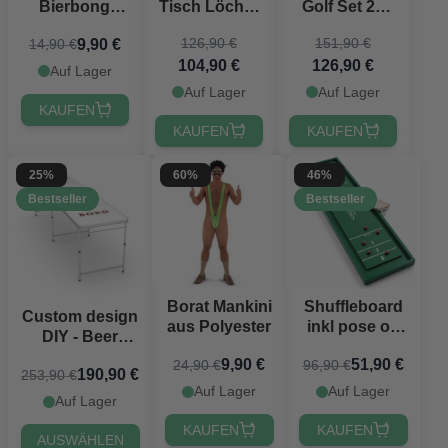
Bierbong
Tisch Löcher
Golf Set 2x
Gelb - 1 Meter
PartyVikings -
PartyVikings
126,90 €
151,90 €
9,90 €
14,90 €
Offizielle
104,90 €
126,90 €
Maße
Auf Lager
Auf Lager
Auf Lager
KAUFEN
KAUFEN
KAUFEN
25%
60%
46%
Bestseller
Bestseller
Borat Mankini
Shuffleboard
Custom design
aus Polyester
inkl pose og
DIY - Beer
10 pucks
Pong Tisch
9,90 €
51,90 €
24,90 €
96,90 €
122x33 cm
190,90 €
253,90 €
PartyVikings
Auf Lager
Auf Lager
Auf Lager
KAUFEN
KAUFEN
AUSWÄHLEN