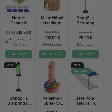
Nordic
Miete Nägel
BongZilla
Games®
einschlagen
Bierbong
Cornhole
im Set alles
Grün Glow
317,90 €
126,90 €
43,90 €
50,90 €
Deluxe 60x30
inklusive
202,90 €
75,90 €
cm
großes Paket
Auf Lager: 8 -
12 Tage
Auf Lager
Auf Lager
KAUFEN
KAUFEN
KAUFEN
40%
30%
Bestseller
BongZilla
Penisring-
Beer Pong
Bierbong in
Spiel - 5x
Tisch Flip
Schwarz
Ringe
Cup