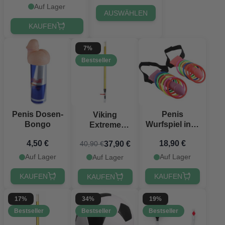
Akku & Ladegerät
Auf Lager
AUSWÄHLEN
KAUFEN
7%
Bestseller
Penis Dosen-
Penis
Viking
Bongo
Wurfspiel inkl.
Extreme
2 Penisse und
Bierbong 100
4,50 €
18,90 €
37,90 €
40,90 €
12 Ringe
cm
PartyVikings®
Auf Lager
Auf Lager
Auf Lager
KAUFEN
KAUFEN
KAUFEN
17%
34%
19%
Bestseller
Bestseller
Bestseller