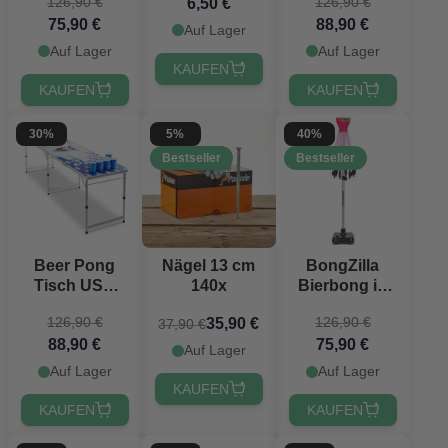
126,90 €
126,90 €
6,50 €
PartyVikings -
75,90 €
88,90 €
Offizielle
Auf Lager
Maße
Auf Lager
Auf Lager
KAUFEN
KAUFEN
KAUFEN
30%
5%
40%
Bestseller
Bestseller
Beer Pong
Nägel 13 cm
BongZilla
Tisch USA
140x
Bierbong in
PartyVikings -
Pink
126,90 €
126,90 €
35,90 €
37,90 €
Offizielle
88,90 €
75,90 €
Maße
Auf Lager
Auf Lager
Auf Lager
KAUFEN
KAUFEN
KAUFEN