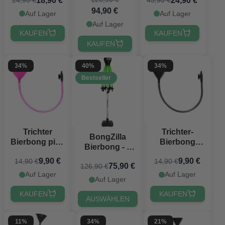
18,90 €
24,90 €
24,90 €
43,90 €
Offizielle Ziele
180x91 cm
94,90 €
PartyVikings
Auf Lager
Auf Lager
Auf Lager
KAUFEN
KAUFEN
KAUFEN
34%
40%
34%
Bestseller
Trichter
Trichter-
BongZilla
Bierbong pink
Bierbong
Bierbong - 4
- 1 Meter
schwarz - 1
Liter
9,90 €
9,90 €
14,90 €
14,90 €
Meter
75,90 €
126,90 €
Auf Lager
Auf Lager
Auf Lager
KAUFEN
KAUFEN
AUSWÄHLEN
11%
34%
21%