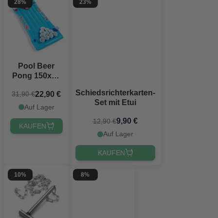
28%
23%
Pool Beer
Pong 150x67
cm
Schiedsrichterkarten-
22,90 €
31,90 €
Set mit Etui
Auf Lager
9,90 €
12,90 €
KAUFEN
Auf Lager
KAUFEN
10%
8%