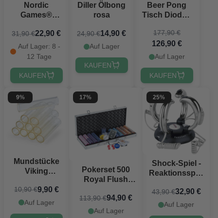
Nordic
Diller Ölbong
Beer Pong
Games®
rosa
Tisch Dioden
Cornhole
PartyVikings -
177,90 €
22,90 €
14,90 €
31,90 €
24,90 €
Deluxe 60x30
Offizielle
126,90 €
cm
Maße
Auf Lager: 8 -
Auf Lager
12 Tage
Auf Lager
KAUFEN
KAUFEN
KAUFEN
9%
17%
25%
Mundstücke
Shock-Spiel -
Pokerset 500
Viking
Reaktionsspiel
Royal Flush
Extreme
mit Schock
Chips 14g.
9,90 €
10,90 €
Bierpong 10x
32,90 €
43,90 €
94,90 €
113,90 €
Aluminiumkoffer
Auf Lager
Auf Lager
High-Stakes
Auf Lager