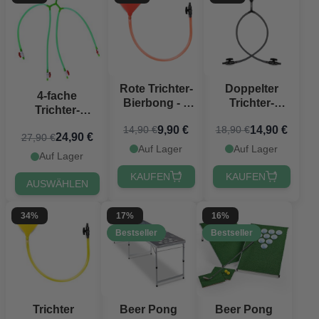
Rote Trichter-
Doppelter
4-fache
Bierbong - 1
Trichter-
Trichter-
Meter
Bierbong
Bierbong - 1,5
9,90 €
14,90 €
14,90 €
18,90 €
schwarz
24,90 €
27,90 €
L
Auf Lager
Auf Lager
Auf Lager
KAUFEN
KAUFEN
AUSWÄHLEN
34%
17%
16%
Bestseller
Bestseller
Trichter
Beer Pong
Beer Pong