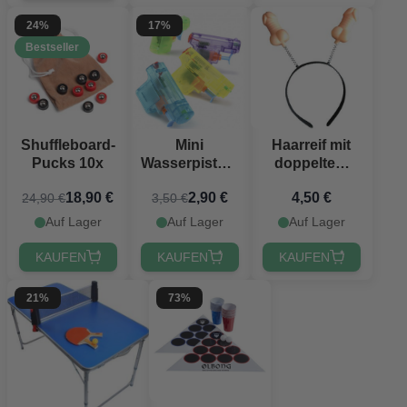
24%
17%
Bestseller
Shuffleboard-
Mini
Haarreif mit
Pucks 10x
Wasserpistole
doppeltem
assortiert -
Penis -
18,90 €
2,90 €
4,50 €
24,90 €
3,50 €
8x8 cm
Einheitsgröße
Auf Lager
Auf Lager
Auf Lager
KAUFEN
KAUFEN
KAUFEN
21%
73%