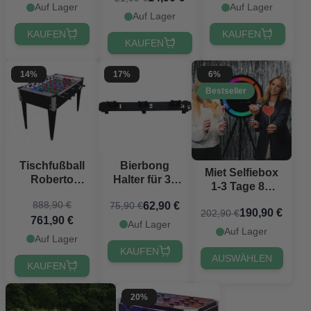
Auf Lager
Auf Lager
Auf Lager
KAUFEN
KAUFEN
KAUFEN
14%
17%
6%
Bestseller
Tischfußball
Bierbong
Miet Selfiebox
Roberto
Halter für 3x
1-3 Tage 8K
College
Viking
inkl. SMS und
888,90 €
62,90 €
75,90 €
International -
Bierbongs
190,90 €
202,90 €
20 Requisiten
761,90 €
134x110x90
Auf Lager
Auf Lager
cm
Auf Lager
KAUFEN
AUSWÄHLEN
KAUFEN
20%