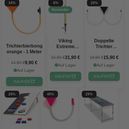
34%
6%
20%
Bestseller
Doppelte
Viking
Trichterbierbong
Trichter
Extreme
orange - 1 Meter
Ølbong
Bierbong 67
15,90 €
31,90 €
19,90 €
33,90 €
Deluxe
cm
9,90 €
14,90 €
PartyVikings®
Auf Lager
Auf Lager
Auf Lager
KAUFEN
KAUFEN
KAUFEN
28%
40%
29%