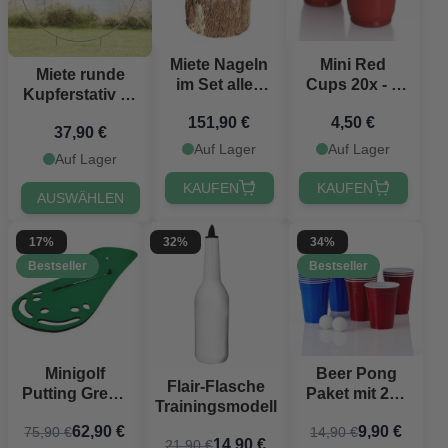
Miete Nageln
Mini Red
Miete runde
im Set alles
Cups 20x - 6
Kupferstativ - 2
inklusive
cl
Meter
151,90 €
4,50 €
kleines Paket
37,90 €
Auf Lager
Auf Lager
Auf Lager
KAUFEN
KAUFEN
AUSWÄHLEN
17%
32%
34%
Bestseller
Bestseller
Minigolf
Beer Pong
Flair-Flasche
Putting Green
Paket mit 24x
Trainingsmodell
Matte 275 cm
Bechern und
62,90 €
9,90 €
75,90 €
14,90 €
Deluxe
2x Bällen
14,90 €
21,90 €