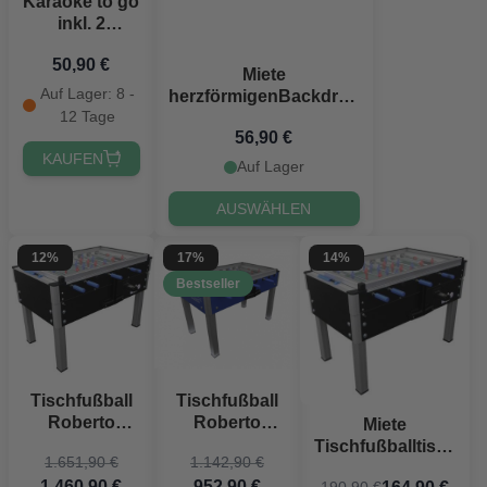
Karaoke to go
inkl. 2
Mikrofonen
50,90 €
Miete
Auf Lager: 8 -
herzförmigenBackdrop
12 Tage
gold Ständer 2 Meter
56,90 €
KAUFEN
Auf Lager
AUSWÄHLEN
12%
17%
14%
Bestseller
Tischfußball
Tischfußball
Roberto
Roberto
Miete
Export LED
College Pro
Tischfußballtisch
1.651,90 €
1.142,90 €
Cover
Roberto Export
1.460,90 €
952,90 €