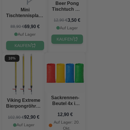
Beer Pong
Tischtuch Set
Mini
Ølbong.dk
Tischtennisplatte
3,50 €
12,90 €
inkl. 2x Schläger
69,90 €
88,90 €
und 5x Bälle
Auf Lager
126x69 cm
Auf Lager
KAUFEN
KAUFEN
10%
Sackrennen-
Viking Extreme
Beutel 4x in
Bierpongröhren
verschiedenen
67 cm
12,90 €
Farben -
92,90 €
102,90 €
PartyVikings ®
60x104 cm
Auf Lager: 20.
3x
Auf Lager
Okt.