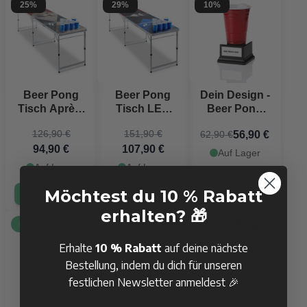
25%
29%
10%
Beer Pong
Beer Pong
Dein Design -
Tisch Après-
Tisch LED
Beer Pong
Ski
PartyVikings -
Pokal
126,90 €
151,90 €
56,90 €
62,90 €
PartyVikings -
Offizielle
94,90 €
107,90 €
Offizielle
Maße
Auf Lager
Maße
Auf Lager
Auf Lager
KAUFEN
Möchtest du 10 % Rabatt
KAUFEN
KAUFEN
erhalten? 🎁
Bestseller
24%
Bestseller
Erhalte
10 % Rabatt
auf deine nächste
Bestellung, indem du dich für unseren
festlichen Newsletter anmeldest 🎉