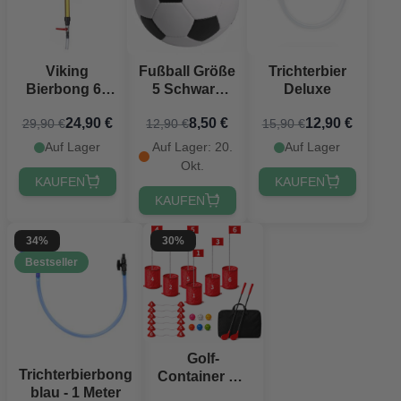
Fußball Größe
Trichterbier
Viking
5 Schwarz
Deluxe
Bierbong 67
und Weiß
cm
8,50 €
12,90 €
24,90 €
12,90 €
15,90 €
29,90 €
PartyVikings®
Auf Lager: 20.
Auf Lager
Auf Lager
Okt.
KAUFEN
KAUFEN
KAUFEN
34%
30%
Bestseller
Golf-
Trichterbierbong
Container mit
blau - 1 Meter
Schlägern &