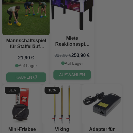
Miete
Mannschaftsspiel
Reaktionsspiel
für Staffelläufe
freeplay/zahlung
mit Bauklötzen
253,90 €
317,90 €
21,90 €
9x - rutschfeste
Auf Lager
Steine für
Auf Lager
drinnen und
AUSWÄHLEN
draußen
KAUFEN
31%
10%
Mini-Frisbee
Viking
Adapter für