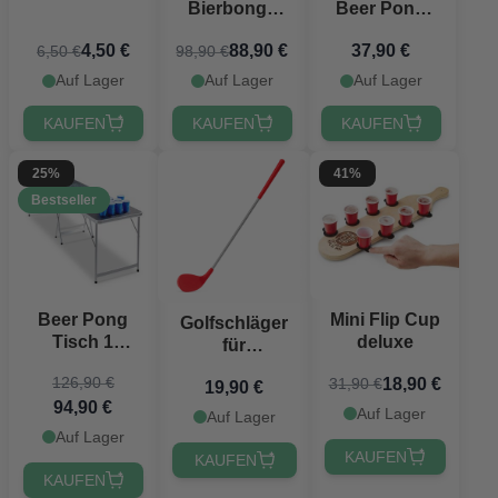
Bierbongs
Beer Pong
100 cm
Tisch Diode
4,50 €
88,90 €
37,90 €
6,50 €
98,90 €
PartyVikings
® 3x
Auf Lager
Auf Lager
Auf Lager
KAUFEN
KAUFEN
KAUFEN
25%
41%
Bestseller
Beer Pong
Mini Flip Cup
Golfschläger
Tisch 1
deluxe
für
Faltung
Gartenminigolf
126,90 €
18,90 €
31,90 €
PartyVikings -
19,90 €
94,90 €
Offizielle
Auf Lager
Auf Lager
Maße
Auf Lager
KAUFEN
KAUFEN
KAUFEN