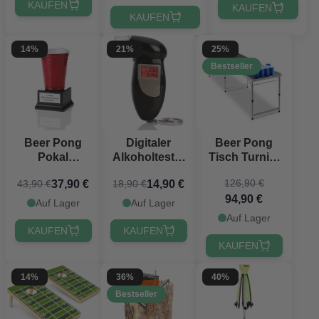
PartyVikings
KAUFEN
KAUFEN
KAUFEN
14%
21%
25%
Bestseller
Beer Pong
Digitaler
Beer Pong
Pokal
Alkoholtester
Tisch Turnier
Deutsch -
mit 5
PartyVikings -
126,90 €
37,90 €
14,90 €
43,90 €
18,90 €
18,5x10 cm
Mundstücken
Offizielle
94,90 €
Maße
Auf Lager
Auf Lager
Auf Lager
KAUFEN
KAUFEN
KAUFEN
14%
36%
40%
Bestseller