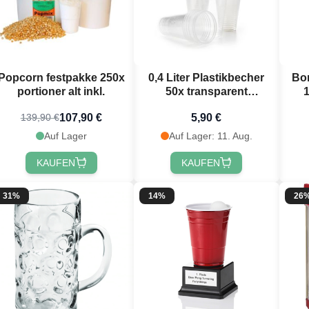
Popcorn festpakke 250x
0,4 Liter Plastikbecher
Bom
portioner alt inkl.
50x transparent
Bierbecher
107,90 €
5,90 €
139,90 €
Auf Lager
Auf Lager: 11. Aug.
KAUFEN
KAUFEN
31%
14%
26