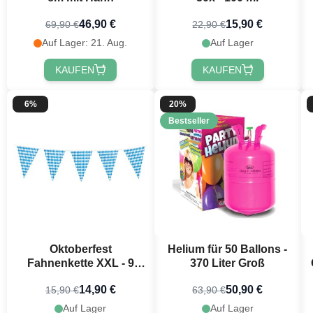
46,90 €
15,90 €
69,90 €
22,90 €
Auf Lager: 21. Aug.
Auf Lager
KAUFEN
KAUFEN
6%
20%
Bestseller
Möchtest 
erh
Oktoberfest
Helium für 50 Ballons -
Erhalte
10 % R
Fahnenkette XXL - 9
370 Liter Groß
Bestellung, in
Meter
festlichen Ne
14,90 €
50,90 €
15,90 €
63,90 €
Auf Lager
Auf Lager