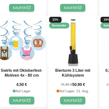
KAUFEN
KAUFEN
33%
39
Bestseller
Sal
 registrieren!
Swirls mit Oktoberfest-
Bierturm 3 Liter mit
0
Motiven 4x - 80 cm
Kühlsystem
ho
4,50 €
50,90 €
75,90 €
2
Pl
Auf Lager
Auf Lager: 21. Aug.
KAUFEN
KAUFEN