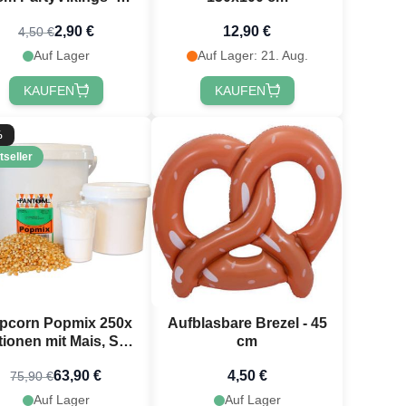
tallic Rechteckig -
2,90 €
12,90 €
4,50 €
Wasserfest
Auf Lager
Auf Lager: 21. Aug.
KAUFEN
KAUFEN
%
tseller
pcorn Popmix 250x
Aufblasbare Brezel - 45
tionen mit Mais, Salz
cm
und Kokosöl
63,90 €
4,50 €
75,90 €
Auf Lager
Auf Lager