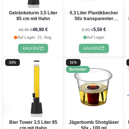
Getränketurm 3,5 Liter
0,3 Liter Plastikbecher
85 cm mit Hahn
50x transparenter
Bierbecher
46,90 €
5,50 €
69,90 €
9,90 €
Auf Lager: 21. Aug.
Auf Lager
KAUFEN
KAUFEN
33%
31%
Bestseller
Bier Tower 3,5 Liter 85
Jägerbomb Shotgläser
cm mit Hahn
50x - 100 ml