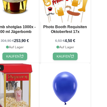
b shotglas 1000x -
Photo Booth Requisiten
100 ml Jägerbomb
Oktoberfest 17x
253,90 €
4,50 €
304,90 €
6,50 €
Auf Lager
Auf Lager
KAUFEN
KAUFEN
%