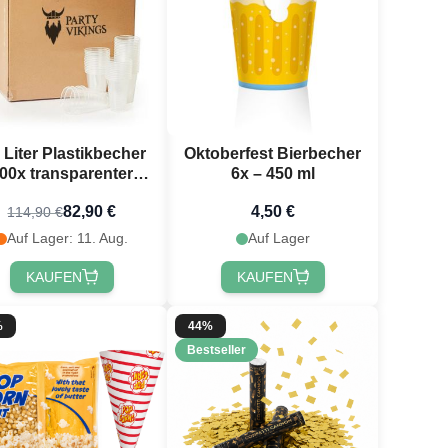
 Liter Plastikbecher
Oktoberfest Bierbecher
00x transparenter
6x – 450 ml
Bierbecher
82,90 €
4,50 €
114,90 €
Auf Lager: 11. Aug.
Auf Lager
KAUFEN
KAUFEN
%
44%
Bestseller