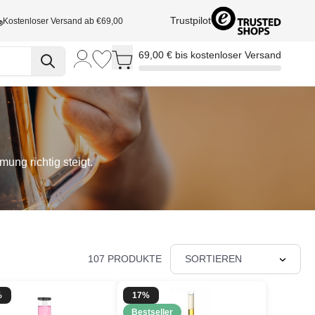
Trustpilot
Kostenloser Versand ab €69,00
Toggle minicart, Cart is empty
69,00 € bis kostenloser Versand
ung richtig steigt.
107 PRODUKTE
SORTIEREN
%
17%
Bestseller