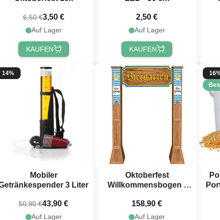
Me
3,50 €
2,50 €
6,50 €
Auf Lager
Auf Lager
KAUFEN
KAUFEN
14%
16
Bes
du 10 % Rabatt
alten? 🎁
Mobiler
Oktoberfest
Po
abatt
auf deine nächste
Getränkespender 3 Liter
Willkommensbogen -
Por
dem du dich für unseren
230x162 cm
wsletter anmeldest 🎉
43,90 €
158,90 €
50,90 €
Auf Lager
Auf Lager