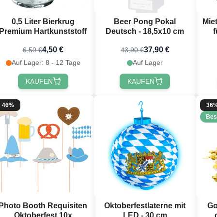
0,5 Liter Bierkrug
Beer Pong Pokal
Mie
Premium Hartkunststoff
Deutsch - 18,5x10 cm
4,50 €
37,90 €
6,50 €
43,90 €
Auf Lager: 8 - 12 Tage
Auf Lager
KAUFEN
KAUFEN
46%
36
Bes
Photo Booth Requisiten
Oktoberfestlaterne mit
Go
Oktoberfest 10x
LED - 30 cm