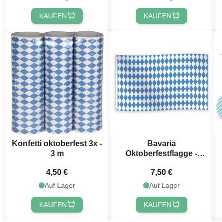
KAUFEN
KAUFEN
Jetzt
Konfetti oktoberfest 3x -
Bavaria
3 m
Oktoberfestflagge -
150x90 cm
4,50 €
7,50 €
Auf Lager
Auf Lager
KAUFEN
KAUFEN