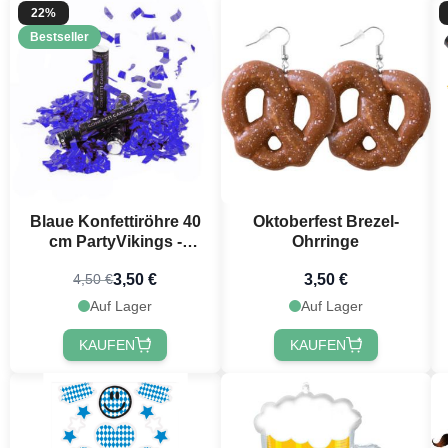
22%
Bestseller
Blaue Konfettiröhre 40
Oktoberfest Brezel-
cm PartyVikings -
Ohrringe
Metallisch Rechteckig
3,50 €
3,50 €
4,50 €
Auf Lager
Auf Lager
KAUFEN
KAUFEN