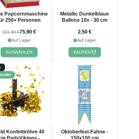
te Popcornmaschine
Metallic Dunkelblaue
für 250+ Personen
Ballons 10x - 30 cm
75,90 €
2,50 €
101,90 €
Auf Lager
Auf Lager
AUSWÄHLEN
KAUFEN
%
tseller
ld Konfettiröhre 40
Oktoberfest-Fahne -
cm PartyVikings -
150x100 cm