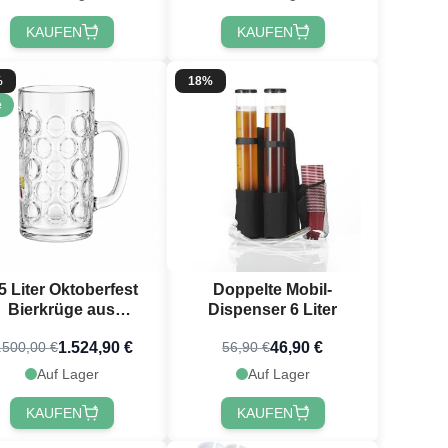
KAUFEN
KAUFEN
%
18%
e
,5 Liter Oktoberfest
Doppelte Mobil-
Bierkrüge aus
Dispenser 6 Liter
chwertigem hartem
1.524,90 €
46,90 €
.500,00 €
56,90 €
astik mit Druck 24x
Auf Lager
Auf Lager
KAUFEN
KAUFEN