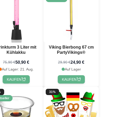
inkturm 3 Liter mit
Viking Bierbong 67 cm
Kühlakku
PartyVikings®
50,90 €
24,90 €
75,90 €
29,90 €
Auf Lager: 21. Aug.
Auf Lager
KAUFEN
KAUFEN
%
31%
tseller