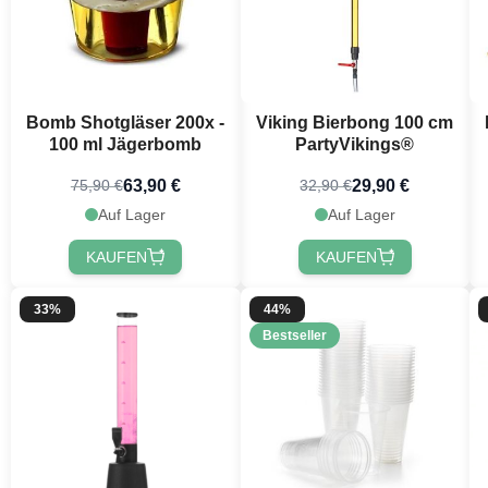
Bomb Shotgläser 200x -
Viking Bierbong 100 cm
100 ml Jägerbomb
PartyVikings®
63,90 €
29,90 €
75,90 €
32,90 €
Auf Lager
Auf Lager
KAUFEN
KAUFEN
33%
44%
Bestseller