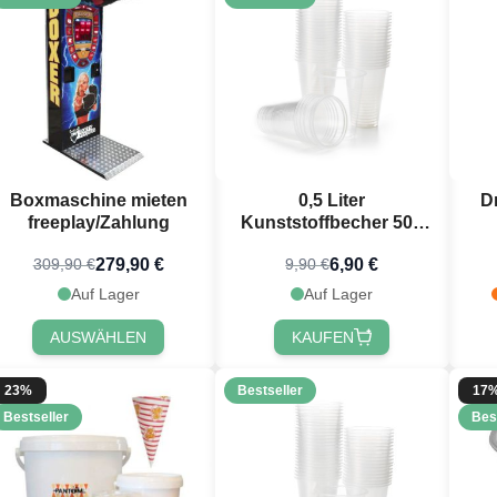
Boxmaschine mieten
0,5 Liter
Dr
freeplay/Zahlung
Kunststoffbecher 50x
transparent Bierkrüge
279,90 €
6,90 €
309,90 €
9,90 €
Auf Lager
Auf Lager
AUSWÄHLEN
KAUFEN
23%
Bestseller
17
Bestseller
Bes