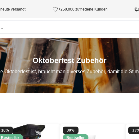
 heute versandt
+250.000 zufriedene Kunden
Oktoberfest Zubehör
ie Oktoberfest ist, braucht man diverses Zubehör, damit die Stimm
10%
30%
33
Bestseller
Bestseller