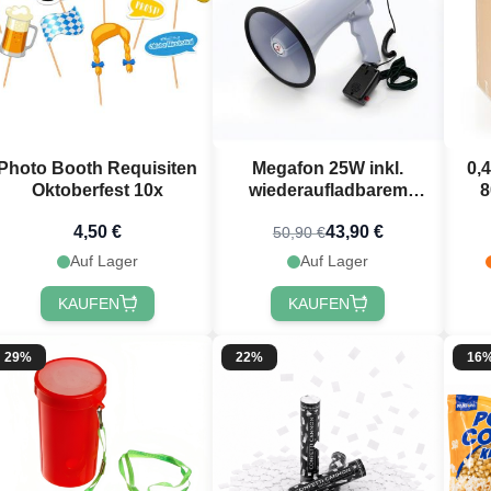
Photo Booth Requisiten
Megafon 25W inkl.
0,4
Oktoberfest 10x
wiederaufladbarem
8
Akku
4,50 €
43,90 €
50,90 €
Auf Lager
Auf Lager
KAUFEN
KAUFEN
29%
22%
16