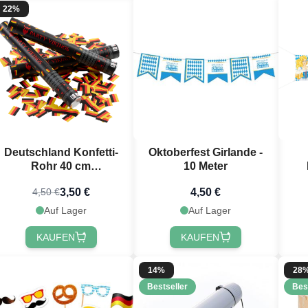
22%
Deutschland Konfetti-
Oktoberfest Girlande -
Rohr 40 cm
10 Meter
PartyVikings
3,50 €
4,50 €
4,50 €
Rechteckiges Konfetti
Auf Lager
Auf Lager
KAUFEN
KAUFEN
14%
28
Bestseller
Bes