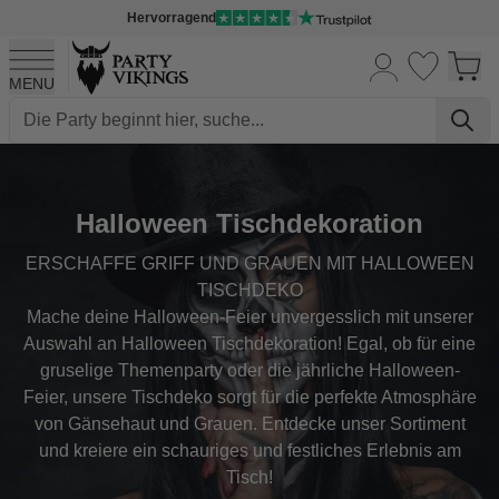
Hervorragend
MENU
Skip to Content
Halloween Tischdekoration
ERSCHAFFE GRIFF UND GRAUEN MIT HALLOWEEN
TISCHDEKO
Mache deine Halloween-Feier unvergesslich mit unserer
Auswahl an Halloween Tischdekoration! Egal, ob für eine
gruselige Themenparty oder die jährliche Halloween-
Feier, unsere Tischdeko sorgt für die perfekte Atmosphäre
von Gänsehaut und Grauen. Entdecke unser Sortiment
und kreiere ein schauriges und festliches Erlebnis am
Tisch!