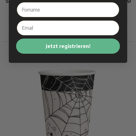
Schwarze Halloween-Pappteller mit Spinnennetz 8x - Ø
23 cm
6,50 €
Auf Lager
KAUFEN
Jetzt registrieren!