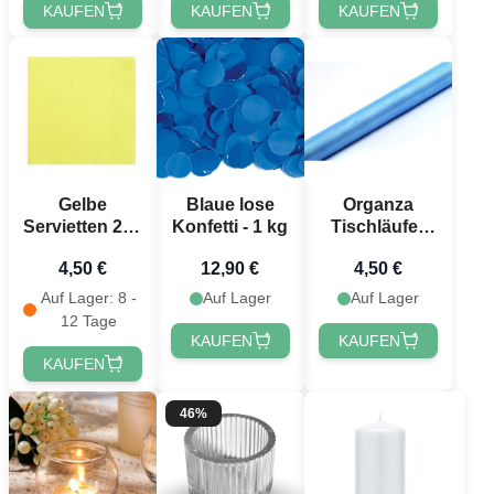
KAUFEN
KAUFEN
KAUFEN
Gelbe
Blaue lose
Organza
Servietten 20x
Konfetti - 1 kg
Tischläufer
- 33x33 cm
Hellblau - 9
4,50 €
12,90 €
4,50 €
Meter
Auf Lager: 8 -
Auf Lager
Auf Lager
12 Tage
KAUFEN
KAUFEN
KAUFEN
46%