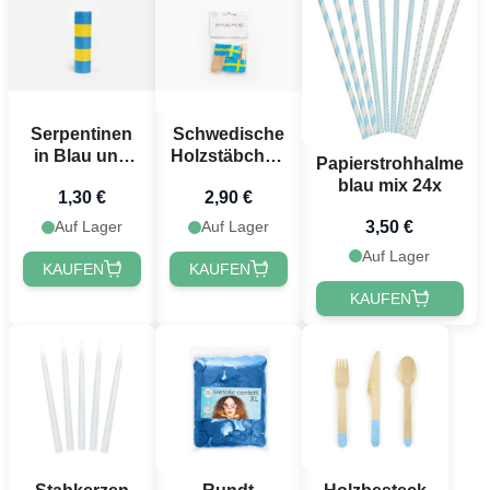
festlichen Newsletter anmeldest 🎉
Serpentinen
Schwedische
in Blau und
Holzstäbchen
Papierstrohhalme
Gelb 2x - 4
50x
blau mix 24x
1,30 €
2,90 €
Meter
Jetzt registrieren!
3,50 €
Auf Lager
Auf Lager
Auf Lager
KAUFEN
KAUFEN
KAUFEN