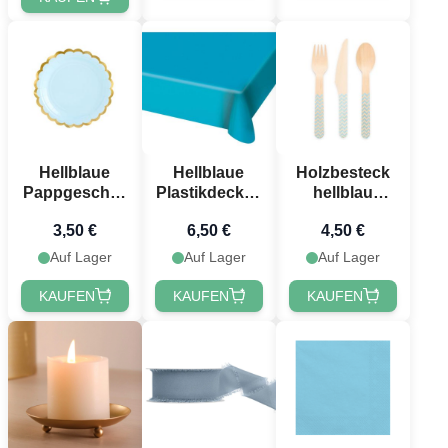
Hellblaue
Hellblaue
Holzbesteck
Pappgeschirr
Plastikdecke -
hellblau
mit goldener
130x180 cm
gemustert 18
3,50 €
6,50 €
4,50 €
Kante 6x - Ø
Teile - 16 cm
18 cm
Auf Lager
Auf Lager
Auf Lager
KAUFEN
KAUFEN
KAUFEN