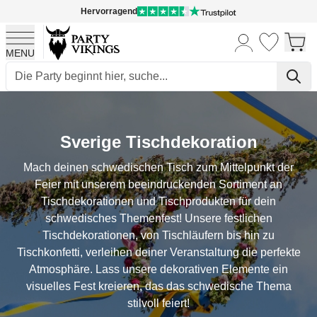
Hervorragend
MENU
Skip to Content
Sverige Tischdekoration
Mach deinen schwedischen Tisch zum Mittelpunkt der
Feier mit unserem beeindruckenden Sortiment an
Tischdekorationen und Tischprodukten für dein
schwedisches Themenfest! Unsere festlichen
Tischdekorationen, von Tischläufern bis hin zu
Tischkonfetti, verleihen deiner Veranstaltung die perfekte
Atmosphäre. Lass unsere dekorativen Elemente ein
visuelles Fest kreieren, das das schwedische Thema
stilvoll feiert!