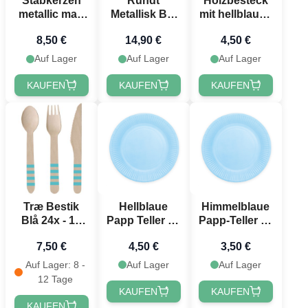
Stabkerzen
Rundt
Holzbesteck
metallic matt
Metallisk Blå
mit hellblauen
weiß 10x - 24
Konfetti - 250
Enden 18
8,50 €
14,90 €
4,50 €
cm
gram
Teile - 16 cm
Auf Lager
Auf Lager
Auf Lager
KAUFEN
KAUFEN
KAUFEN
Træ Bestik
Hellblaue
Himmelblaue
Blå 24x - 16
Papp Teller 8x
Papp-Teller 8x
cm
- Ø 23 cm
- Ø 18 cm
7,50 €
4,50 €
3,50 €
Auf Lager: 8 -
Auf Lager
Auf Lager
12 Tage
KAUFEN
KAUFEN
KAUFEN