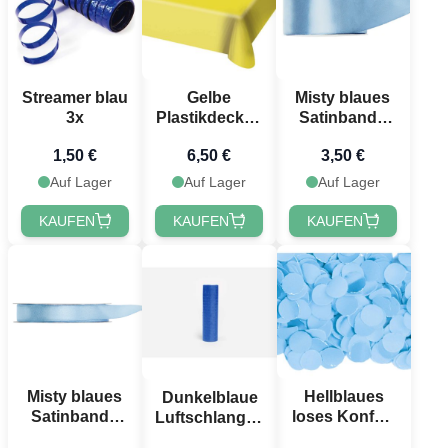
Streamer blau
Gelbe
Misty blaues
3x
Plastikdecke -
Satinband -
130x180 cm
25 mm x 25 m
1,50 €
6,50 €
3,50 €
Auf Lager
Auf Lager
Auf Lager
KAUFEN
KAUFEN
KAUFEN
Misty blaues
Hellblaues
Dunkelblaue
Satinband -
loses Konfetti
Luftschlangen
12 mm x 25 m
- 1 kg
1x