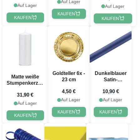
Auf Lager
Auf Lager
Auf Lager
KAUFEN
KAUFEN
KAUFEN
Goldteller 6x -
Dunkelblauer
Matte weiße
23 cm
Satin-
Stumpenkerzen
Tischläufer - 9
6x - 15 x 6 cm
4,50 €
10,90 €
Meter
31,90 €
Auf Lager
Auf Lager
Auf Lager
KAUFEN
KAUFEN
KAUFEN