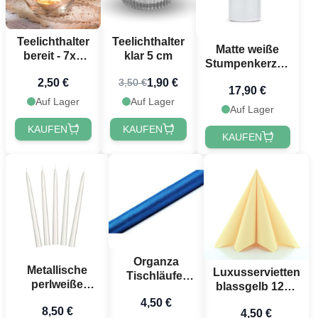
Teelichthalter
Teelichthalter
Matte weiße
bereit - 7x6
klar 5 cm
Stumpenkerzen
cm
6x - 12 x 6 cm
2,50 €
1,90 €
3,50 €
17,90 €
Auf Lager
Auf Lager
Auf Lager
KAUFEN
KAUFEN
KAUFEN
Organza
Metallische
Luxusservietten
Tischläufer
perlweiße
blassgelb 12x -
Blau - 9 Meter
Stumpenkerzen
40x40 cm
4,50 €
8,50 €
10x - 24 cm
4,50 €