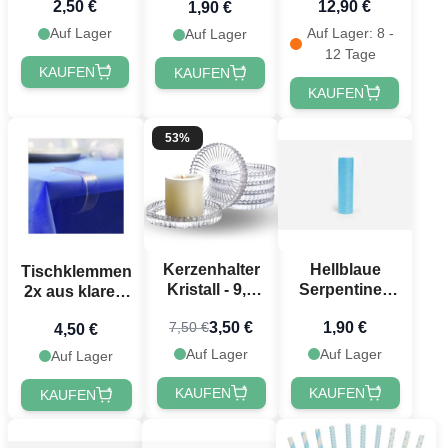
2,50 €
12,90 €
1,90 €
Auf Lager
Auf Lager: 8 -
Auf Lager
12 Tage
KAUFEN
KAUFEN
KAUFEN
53%
Kerzenhalter
Hellblaue
Tischklemmen
Kristall - 9,5
Serpentinen
2x aus klarem
cm
1x
Kunststoff
3,50 €
1,90 €
7,50 €
4,50 €
Möchtest du 10 % Rabatt
Auf Lager
Auf Lager
Auf Lager
erhalten? 🎁
KAUFEN
KAUFEN
KAUFEN
Erhalte
10 % Rabatt
auf deine nächste
Bestellung, indem du dich für unseren