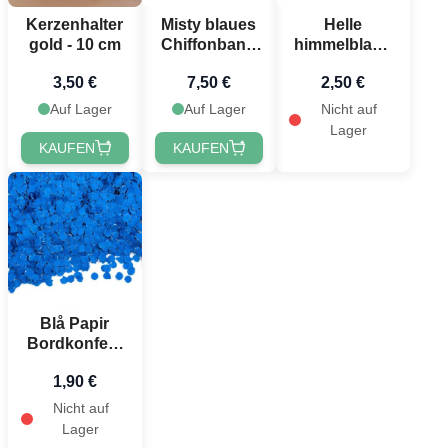
Kerzenhalter
Misty blaues
Helle
gold - 10 cm
Chiffonband
himmelblaue
40 mm x 10 m
Servietten 20x
3,50 €
7,50 €
2,50 €
- 33x33 cm
Auf Lager
Auf Lager
Nicht auf
Lager
KAUFEN
KAUFEN
Blå Papir
Bordkonfetti
100g
1,90 €
Nicht auf
Lager