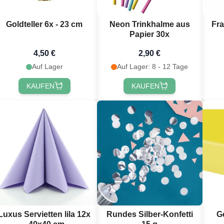
Goldteller 6x - 23 cm
Neon Trinkhalme aus
Fra
Papier 30x
4,50 €
2,90 €
Auf Lager
Auf Lager: 8 - 12 Tage
KAUFEN
KAUFEN
du 10 % Rabatt
alten? 🎁
abatt
auf deine nächste
dem du dich für unseren
wsletter anmeldest 🎉
Luxus Servietten lila 12x
Rundes Silber-Konfetti
G