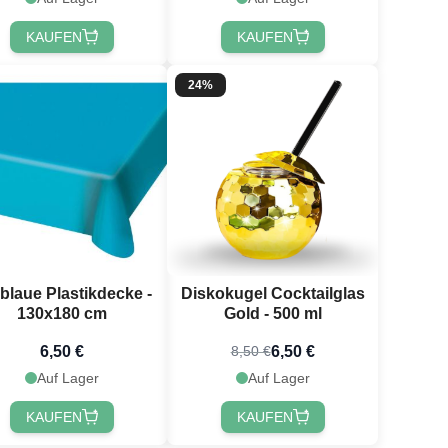
KAUFEN
KAUFEN
24%
lblaue Plastikdecke -
Diskokugel Cocktailglas
130x180 cm
Gold - 500 ml
6,50 €
6,50 €
8,50 €
Auf Lager
Auf Lager
KAUFEN
KAUFEN