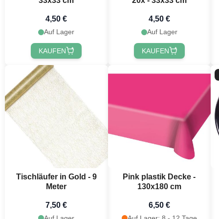
33x33 cm
20x - 33x33 cm
4,50 €
4,50 €
Auf Lager
Auf Lager
KAUFEN
KAUFEN
Jetzt
Tischläufer in Gold - 9
Pink plastik Decke -
Meter
130x180 cm
7,50 €
6,50 €
Auf Lager
Auf Lager: 8 - 12 Tage