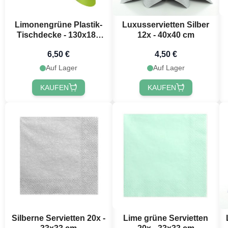
Limonengrüne Plastik-
Luxusservietten Silber
Tischdecke - 130x180
12x - 40x40 cm
cm
6,50 €
4,50 €
Auf Lager
Auf Lager
KAUFEN
KAUFEN
Möchtest 
erh
Erhalte
10 % R
Bestellung, in
festlichen Ne
Silberne Servietten 20x -
Lime grüne Servietten