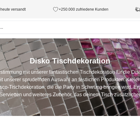
 heute versandt
+250.000 zufriedene Kunden
Disko Tischdekoration
stimmung mit unserer fantastischen Tischdekoration für die Dis
it unserer sprudelnden Auswahl an festlichen Produkten. Kreiere
sco-Tischdekoration, die die Party in Schwung bringen wird. E
Servietten und weiteres Zubehör, das deinem Tisch zusätzlichen