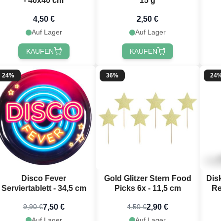
- 40x40 cm
15 g
4,50 €
2,50 €
Auf Lager
Auf Lager
KAUFEN
KAUFEN
 registrieren!
24%
36%
24
Disco Fever
Gold Glitzer Stern Food
Dis
Serviertablett - 34,5 cm
Picks 6x - 11,5 cm
Re
7,50 €
2,90 €
9,90 €
4,50 €
Auf Lager
Auf Lager