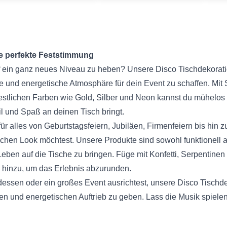
ie perfekte Feststimmung
uf ein ganz neues Niveau zu heben? Unsere Disco Tischdekoratio
he und energetische Atmosphäre für dein Event zu schaffen. Mit 
festlichen Farben wie Gold, Silber und Neon kannst du mühelos e
l und Spaß an deinen Tisch bringt.
ür alles von Geburtstagsfeiern, Jubiläen, Firmenfeiern bis hin
lichen Look möchtest. Unsere Produkte sind sowohl funktionell a
eben auf die Tische zu bringen. Füge mit Konfetti, Serpentine
h hinzu, um das Erlebnis abzurunden.
dessen oder ein großes Event ausrichtest, unsere Disco Tischdek
len und energetischen Auftrieb zu geben. Lass die Musik spielen