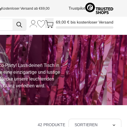
Trustpilot
Kostenloser Versand ab €69,00
Toggle minicart, Cart is empty
69,00 € bis kostenloser Versand
co-Party! Lass deinen Tisch in
 eine einzigartige und lustige
ntdecke unsere leuchtenden
 Glanz verleihen wird.
42 PRODUKTE
SORTIEREN