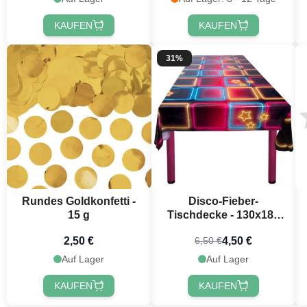
KAUFEN
KAUFEN
31%
Rundes Goldkonfetti -
Disco-Fieber-
15 g
Tischdecke - 130x180
cm
2,50 €
4,50 €
6,50 €
Auf Lager
Auf Lager
KAUFEN
KAUFEN