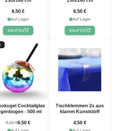
130x180 cm
130x180 cm
6,50 €
6,50 €
Auf Lager
Auf Lager
KAUFEN
KAUFEN
%
kokugel Cocktailglas
Tischklemmen 2x aus
genbogen - 500 ml
klarem Kunststoff
6,50 €
4,50 €
8,50 €
Auf Lager
Auf Lager