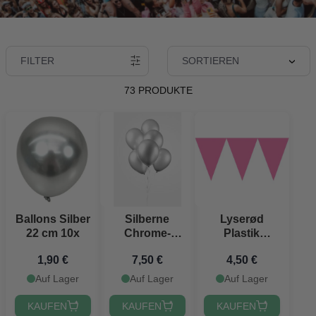
FILTER
SORTIEREN
73 PRODUKTE
Ballons Silber
Silberne
Lyserød
22 cm 10x
Chrome-
Plastik
Ballons 50x -
Flagguirlande
1,90 €
7,50 €
4,50 €
30 cm
- 4,5 meter
Auf Lager
Auf Lager
Auf Lager
KAUFEN
KAUFEN
KAUFEN