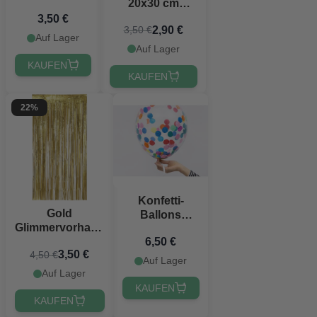
20x30 cm
30 cm
Flaggengirlande
3,50 €
2,90 €
3,50 €
- 10 Meter
Auf Lager
Auf Lager
KAUFEN
KAUFEN
22%
Konfetti-
Gold
Ballons
Glimmervorhang
mehrfarbig 6x
6,50 €
100 x 180 cm
- 30 cm
3,50 €
4,50 €
Auf Lager
Auf Lager
KAUFEN
KAUFEN