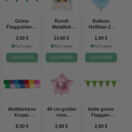
Grüne
Rundt
Ballons
Flagguirlande
Metallisk
Hellblau 22
20 x 30 cm -
Perlemor
cm 10x
3,50 €
14,90 €
1,90 €
10 m
Konfetti - 250
gram
Auf Lager
Auf Lager
Auf Lager
KAUFEN
KAUFEN
KAUFEN
Multifarbene
48 cm großer
Helle grüne
Krepp-
rosa
Flaggen-
Streamer 20x
Sternballon
Girlande 20 x
6,50 €
2,90 €
2,90 €
- 5m
aus Folie
30 cm - 10