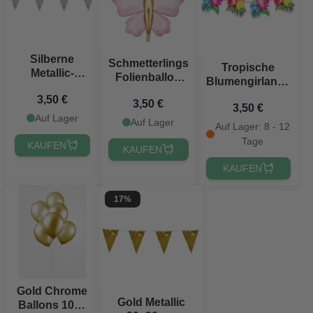
Silberne
Schmetterlings
Tropische
Metallic-
Folienballon
Blumengirlande
Flagguirlande
rosa - 69x69
- 6 Meter
3,50 €
20 x 30 cm -
3,50 €
cm
3,50 €
10 m
Auf Lager
Auf Lager
Auf Lager: 8 - 12
Tage
KAUFEN
KAUFEN
KAUFEN
17%
Gold Chrome
Gold Metallic
Ballons 10x -