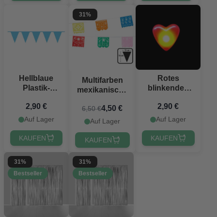
31%
Hellblaue
Rotes
Multifarben
Plastik-
blinkendes
mexikanische
Flaggen-
LED-Herz-
Fiesta
2,90 €
2,90 €
Girlande - 10
Badge 3,5 cm
4,50 €
6,50 €
Plastikgirlande
Meter
- 6 m
Auf Lager
Auf Lager
Auf Lager
KAUFEN
KAUFEN
KAUFEN
31%
31%
Bestseller
Bestseller