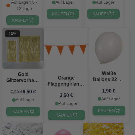
Meter
Auf Lager: 8 -
Auf Lager
Auf Lager
12 Tage
KAUFEN
KAUFEN
KAUFEN
13%
Weiße
Möchtest du 10 % Rabatt
Gold
Orange
Ballons 22 cm
Glitzervorhang
erhalten? 🎁
Flaggengirlande
10x
100 x 240 cm
20 x 30 cm - 10
1,90 €
6,50 €
7,50 €
3,50 €
m
Erhalte
10 % Rabatt
auf deine nächste
Auf Lager
Auf Lager
Auf Lager
Bestellung, indem du dich für unseren
KAUFEN
KAUFEN
festlichen Newsletter anmeldest 🎉
KAUFEN