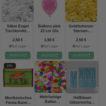
Silber Engel
Ballons pink
Goldfarbenes
Jetzt registrieren!
Tischkonfetti -
22 cm 10x
Sternen-
14 g
Tischkonfetti -
2,50 €
1,90 €
2,50 €
14 g
Auf Lager
Auf Lager
Auf Lager
KAUFEN
KAUFEN
KAUFEN
22%
Mehrfarbige
Hellblauer
Mexikanisches
Ballon
Glitzervorhang
Fiesta-Banner