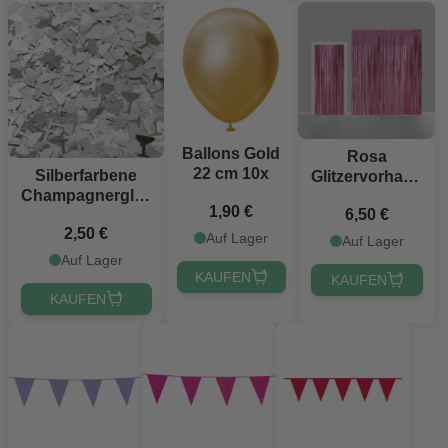
Ballons Gold
Rosa
22 cm 10x
Silberfarbene
Glitzervorhang
Champagnerglas
- 100 x 240 cm
1,90 €
6,50 €
Tischkonfetti - 14
2,50 €
g
Auf Lager
Auf Lager
Auf Lager
KAUFEN
KAUFEN
KAUFEN