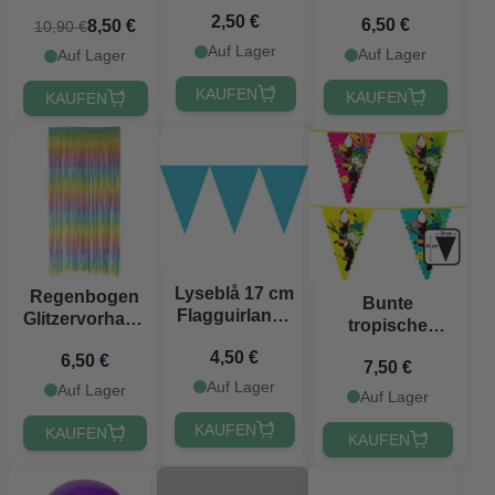
Tischkonfetti -
- 100 x 240 cm
mit Sombrero -
2,50 €
14 g
6,50 €
8,50 €
10,90 €
90x60 cm
Auf Lager
Auf Lager
Auf Lager
KAUFEN
KAUFEN
KAUFEN
Lyseblå 17 cm
Regenbogen
Bunte
Flagguirlande
Glitzervorhang
tropische
- 4,5 meter
- 100 x 200 cm
Tukan-
4,50 €
6,50 €
7,50 €
Wimpelgirlande
Auf Lager
Auf Lager
- 6 m
Auf Lager
KAUFEN
KAUFEN
KAUFEN