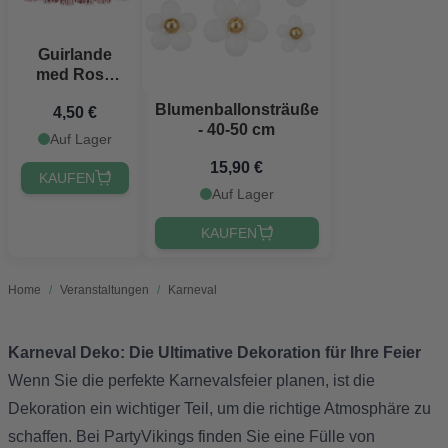
Guirlande
med Rose
Gold Kvaster -
Blumenballonsträuße
4,50 €
2 meter
- 40-50 cm
Auf Lager
15,90 €
KAUFEN
Auf Lager
KAUFEN
Home
/
Veranstaltungen
/
Karneval
Karneval Deko: Die Ultimative Dekoration für Ihre Feier
Wenn Sie die perfekte Karnevalsfeier planen, ist die
Dekoration ein wichtiger Teil, um die richtige Atmosphäre zu
schaffen. Bei PartyVikings finden Sie eine Fülle von