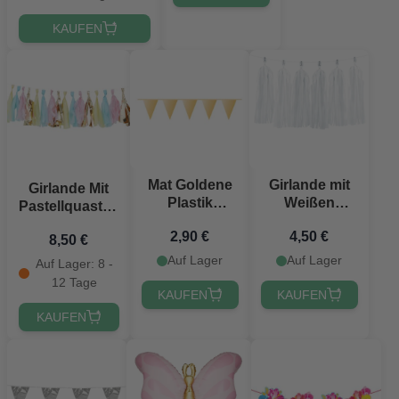
KAUFEN
Mat Goldene
Girlande mit
Girlande Mit
Plastik
Weißen
Pastellquasten
Flaggen-
Quasten - 2
- 2 Meter
2,90 €
4,50 €
Girlande - 10
Meter
8,50 €
Meter
Auf Lager
Auf Lager
Auf Lager: 8 -
12 Tage
KAUFEN
KAUFEN
KAUFEN