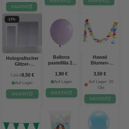
KAUFEN
KAUFEN
KAUFEN
13%
Ballons
Hawaii
Holografischer
pastelllila 22
Blumen-
Glitzer-
cm 10x
Girlande - 2 m
Vorhang - 100
1,90 €
3,50 €
6,50 €
7,50 €
x 240 cm
Auf Lager
Auf Lager: 20.
Auf Lager
Okt.
KAUFEN
KAUFEN
KAUFEN