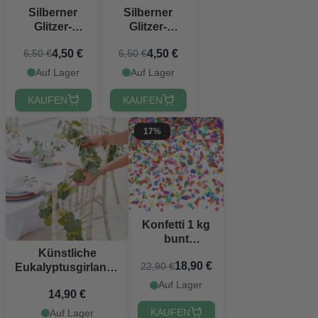
Silberner
Silberner
Glitzer-
Glitzer-
Vorhang - 100
Vorhang - 100
4,50 €
4,50 €
6,50 €
6,50 €
x 240 cm
x 240 cm
Auf Lager
Auf Lager
KAUFEN
KAUFEN
17%
Konfetti 1 kg
bunt
Künstliche
gemischt
18,90 €
22,90 €
Eukalyptusgirlande
- 1,8 Meter
Auf Lager
14,90 €
KAUFEN
Auf Lager