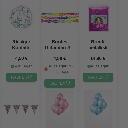
Riesiger
Buntes
Rundt
Konfetti-
Girlanden-Set
metallisk
Ballon Bunt -
3x - 4 m
mørk pink
4,50 €
4,50 €
14,90 €
1 Meter
konfetti - 250
gram
Auf Lager
Auf Lager: 8 -
Auf Lager
12 Tage
KAUFEN
KAUFEN
KAUFEN