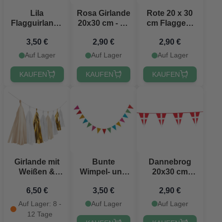
Lila
Rosa Girlande
Rote 20 x 30
Flagguirlande
20x30 cm - 10
cm Flaggen-
20 x 30 cm -
m
Girlande 10
3,50 €
2,90 €
2,90 €
10 m
Meter
Auf Lager
Auf Lager
Auf Lager
KAUFEN
KAUFEN
KAUFEN
Girlande mit
Bunte
Dannebrog
Weißen &
Wimpel- und
20x30 cm
Goldenen
Flaggen-
Flaggen-
6,50 €
3,50 €
2,90 €
Quasten - 4
Girlande 3,6 m
Girlande - 10
Meter
Meter
Auf Lager: 8 -
Auf Lager
Auf Lager
12 Tage