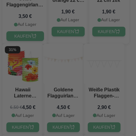
orange 22 cm
22 cm 10x
Flaggengirlande
10x
20 x 30 cm - 10
1,90 €
1,90 €
3,50 €
m
Auf Lager
Auf Lager
Auf Lager
KAUFEN
KAUFEN
KAUFEN
31%
Hawaii
Goldene
Weiße Plastik
Laterne
Flagguirlande
Flaggen-
Zylinder 2x -
mit Muster - 3
Girlande - 10
4,50 €
4,50 €
2,90 €
6,50 €
16 cm
Meter
Meter
Auf Lager
Auf Lager
Auf Lager
KAUFEN
KAUFEN
KAUFEN