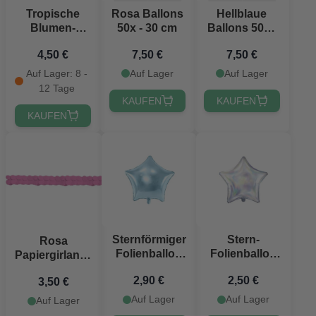
Tropische
Rosa Ballons
Hellblaue
Blumen-
50x - 30 cm
Ballons 50x -
Flaggirlande -
30 cm
4,50 €
7,50 €
7,50 €
10 Meter
Auf Lager: 8 -
Auf Lager
Auf Lager
12 Tage
KAUFEN
KAUFEN
KAUFEN
Sternförmiger
Stern-
Rosa
Folienballon
Folienballon
Papiergirlande
hellblau - Ø48
48 cm
- 3,65 Meter
2,90 €
2,50 €
cm
3,50 €
Auf Lager
Auf Lager
Auf Lager