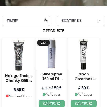
FILTER
SORTIEREN
7 PRODUKTE
22%
Silberspray
Moon
Holografisches
160 ml Die
Creations
Chunky Glitter
alte Apotheke
Peel off Glitter
Gel Silber 12
3,50 €
4,50 €
4,50 €
Fix Gel - 15 ml
6,50 €
ml Moon
Auf Lager
Auf Lager
Creations
Nicht auf Lager
KAUFEN
KAUFEN