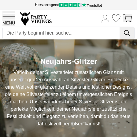
Hervorragend
MENU
Skip to Content
Neujahrs-Glitzer
Verleih deiner Silvesterfeier zusätzlichen Glanz mit
unserer großen Auswahl an Silvester-Glitzer. Entdecke
eine Welt voller glänzender Details und festlicher Designs,
die deine Silvesterfeier zu einem unvergesslichen Ereignis
machen. Unser wunderschöner Silvester-Glitzer ist die
perfekte Möglichkeit, deiner Neujahrsfeier zusätzliche
Festlichkeit und Eleganz zu verleihen, damit du das neue
Jahr stilvoll begrüßen kannst!