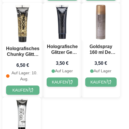
Holografische
Goldspray
Holografisches
Glitzer Gel
160 ml Det
Chunky Glitter
Schwarz - 12
Gamle Apotek
Gel Gold 12 ml
3,50 €
3,50 €
ml
6,50 €
Moon
Auf Lager
Auf Lager
Creations
Auf Lager: 10.
Aug.
KAUFEN
KAUFEN
KAUFEN