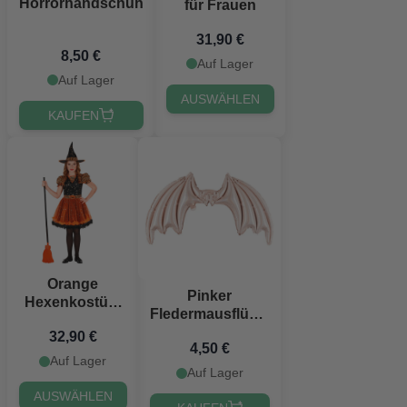
Horrorhandschuh
für Frauen
31,90 €
8,50 €
Auf Lager
Auf Lager
AUSWÄHLEN
KAUFEN
Orange
Pinker
Hexenkostüm
Fledermausflügel
für Kinder
Folienballon -
32,90 €
4,50 €
85x50 cm
Auf Lager
Auf Lager
AUSWÄHLEN