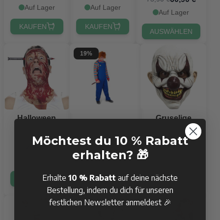
Auf Lager
Auf Lager
Auf Lager
KAUFEN
KAUFEN
AUSWÄHLEN
19%
Halloween
Gruselige
Gruseliges
Haarreif mit
Teufel-Clown-
Puppenkostüm
Nagel
Möchtest du 10 % Rabatt
Maske
für Männer
2,90 €
26,90 €
33,90 €
41,90 €
erhalten? 🎁
Auf Lager
Auf Lager
Auf Lager
Erhalte
10 % Rabatt
auf deine nächste
KAUFEN
KAUFEN
AUSWÄHLEN
Bestellung, indem du dich für unseren
festlichen Newsletter anmeldest 🎉
17%