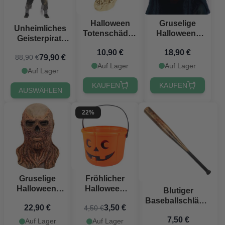
Halloween
Gruselige
Unheimliches
Totenschädel-
Halloween-
Geisterpirat-
Eimer - 17x15
Maske mit
Kostüm
10,90 €
18,90 €
cm
großen
79,90 €
88,90 €
Augen und
Auf Lager
Auf Lager
Auf Lager
schwarzem
Haar
KAUFEN
KAUFEN
AUSWÄHLEN
22%
Gruselige
Fröhlicher
Halloween-
Halloween
Blutiger
Unterwelt-
Kürbiseimer -
Baseballschläger
22,90 €
3,50 €
4,50 €
Maske
14x18 cm
- 72 cm
7,50 €
Auf Lager
Auf Lager