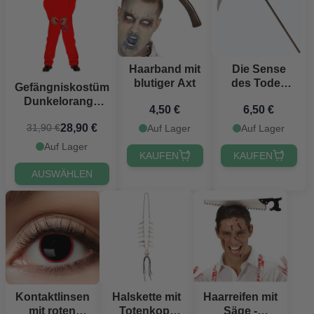
Haarband mit
Die Sense
blutiger Axt
des Todes
Gefängniskostüm
115 cm
Dunkelorange
4,50 €
6,50 €
inkl.
28,90 €
31,90 €
Auf Lager
Auf Lager
Handschellen
Auf Lager
KAUFEN
KAUFEN
AUSWÄHLEN
Kontaktlinsen
Halskette mit
Haarreifen mit
mit roten
Totenkopf
Säge -