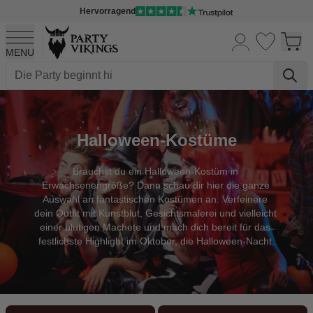
Hervorragend
MENU
Skip to Content
Halloween-Kostüme
Brauchst du ein Halloween-Kostüm in 
Erwachsenengröße? Dann schau dir hier die ganze 
Auswahl an fantastischen Kostümen an. Verfeinere 
dein Outfit mit Kunstblut, Gesichtsmalerei und vielleicht 
einer blutigen Machete und mach dich bereit für das 
festlichste Highlight im Oktober, die Halloween-Nacht.