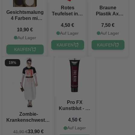
Rotes
Braune
Gesichtsmalung
Teufelset inkl.
Plastik Axt
4 Farben mit
3 Teile
Holzlook - 60
Pinsel Hexe
4,50 €
7,50 €
cm
10,90 €
Auf Lager
Auf Lager
Auf Lager
KAUFEN
KAUFEN
KAUFEN
19%
Pro FX
Kunstblut - 15
Zombie-
ml
4,50 €
Krankenschwester-
Kostüm für Frauen
Auf Lager
33,90 €
41,90 €