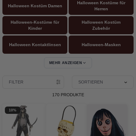
Halloween Kostüme für
Halloween Kostüm Damen
Herren
Halloween-Kostüme für
Halloween Kostüm
Kinder
Zubehör
Halloween Kontaktlinsen
Halloween-Masken
MEHR ANZEIGEN
Halloween-Make-up
Halloween-Gesichtsfarbe
FILTER
SORTIEREN
Hexenkostüme
Killer Clown Kostüme
170 PRODUKTE
Geisterkostüme
10%