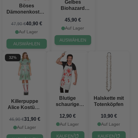
Gelbes
Böses
Biohazard
Dämonenkostüm
Halloween
für Frauen
45,90 €
Kostüm - 3
40,90 €
47,90 €
Teile
Auf Lager
Auf Lager
AUSWÄHLEN
AUSWÄHLEN
32%
Blutige
Halskette mit
Killerpuppe
schaurige
Totenköpfen
Alice Kostüm -
Schürze
3 Teile
12,90 €
10,90 €
31,90 €
46,90 €
Auf Lager
Auf Lager
Auf Lager
KAUFEN
KAUFEN