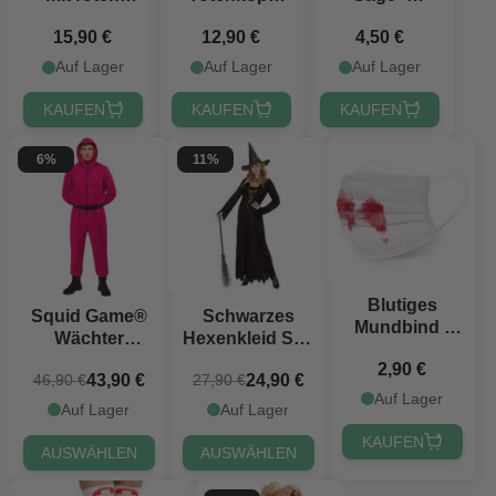
Kreisen
und
Einheitsgröße
15,90 €
12,90 €
4,50 €
Fangzähnen
Auf Lager
Auf Lager
Auf Lager
KAUFEN
KAUFEN
KAUFEN
6%
11%
Blutiges
Squid Game®
Schwarzes
Mundbind -
Wächter
Hexenkleid Set,
Einheitsgröße
Kostüm Pink
2 Teile
2,90 €
43,90 €
24,90 €
46,90 €
27,90 €
Auf Lager
Auf Lager
Auf Lager
KAUFEN
AUSWÄHLEN
AUSWÄHLEN