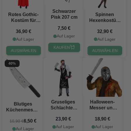
Schwarzer
Rotes Gothic-
Spinnen
Pisk 207 cm
Kostüm für
Hexenkostüm
Damen
für Kinder
7,50 €
36,90 €
32,90 €
Auf Lager
Auf Lager
Auf Lager
KAUFEN
AUSWÄHLEN
AUSWÄHLEN
40%
Gruseliges
Halloween-
Blutiges
Schlachter-
Messer und
Küchenmesser
Kostüm -
Maske
48 cm
23,90 €
18,90 €
Einheitsgröße
6,50 €
10,90 €
Auf Lager
Auf Lager
Auf Lager