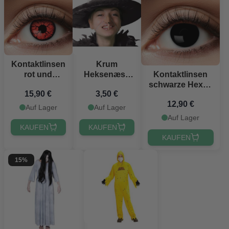
Kontaktlinsen
Krum
rot und
Heksenæse
Kontaktlinsen
schwarz
Mit Warze
schwarze Hexe -
15,90 €
3,50 €
aggressiv
Einweggebrauch
12,90 €
Auf Lager
Auf Lager
Auf Lager
KAUFEN
KAUFEN
KAUFEN
15%