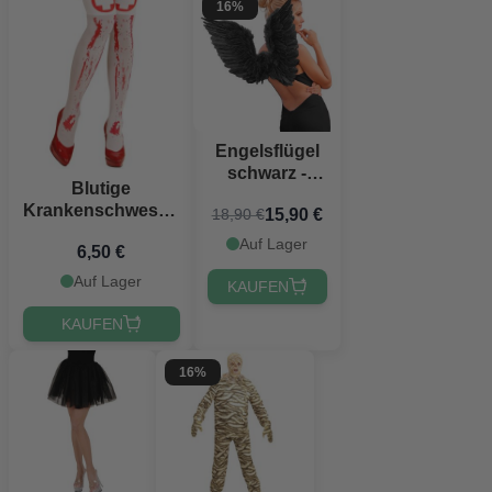
16%
Engelsflügel
schwarz -
Blutige
78x36 cm
Krankenschwester
15,90 €
18,90 €
Kniestrümpfe
Auf Lager
6,50 €
Auf Lager
KAUFEN
KAUFEN
16%