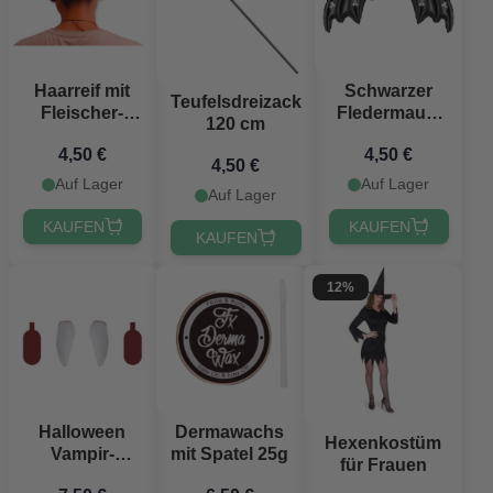
Haarreif mit
Schwarzer
Teufelsdreizack
Fleischer-
Fledermaus-
120 cm
Messer -
Flügel-
4,50 €
4,50 €
27x12 cm
Folienballon -
4,50 €
85x50 cm
Auf Lager
Auf Lager
Auf Lager
KAUFEN
KAUFEN
KAUFEN
12%
Halloween
Dermawachs
Hexenkostüm
Vampir-
mit Spatel 25g
für Frauen
Haifänge und