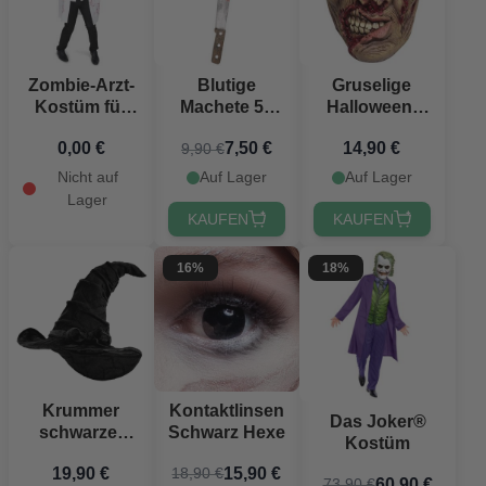
Zombie-Arzt-
Blutige
Gruselige
Kostüm für
Machete 51
Halloween-
Männer
cm
Zombie-
0,00 €
7,50 €
14,90 €
9,90 €
Maske
Nicht auf
Auf Lager
Auf Lager
Lager
KAUFEN
KAUFEN
16%
18%
Krummer
Kontaktlinsen
Das Joker®
schwarzer
Schwarz Hexe
Kostüm
Hexenhut
19,90 €
15,90 €
18,90 €
60,90 €
73,90 €