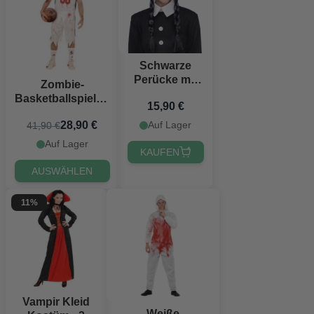
Schwarze
Perücke mit
Zombie-
Zöpfen und
Basketballspieler-
15,90 €
Pony
Kostüm - 2 Teile
Auf Lager
28,90 €
41,90 €
Auf Lager
KAUFEN
AUSWÄHLEN
11%
Vampir Kleid
Weiße