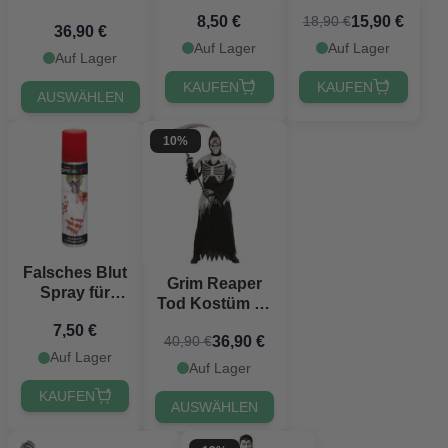
orange
Kostüm
8,50 €
15,90 €
18,90 €
Twilight
36,90 €
schwarz
Auf Lager
Auf Lager
Auf Lager
KAUFEN
KAUFEN
AUSWÄHLEN
10%
Falsches Blut
Grim Reaper
Spray für
Tod Kostüm - 4
Textil - 75 ml
Teile
7,50 €
36,90 €
40,90 €
Auf Lager
Auf Lager
KAUFEN
AUSWÄHLEN