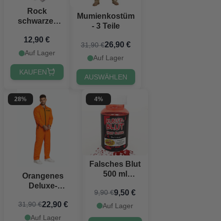
Rock
Mumienkostüm
schwarzer
- 3 Teile
Tüllrock -
12,90 €
Einheitsgröße
26,90 €
31,90 €
Auf Lager
Auf Lager
KAUFEN
AUSWÄHLEN
28%
4%
Falsches Blut
500 ml
Orangenes
Theaterblut
Deluxe-
9,50 €
9,90 €
gefängniskostüm
22,90 €
31,90 €
inklusive
Auf Lager
Handschellen
Auf Lager