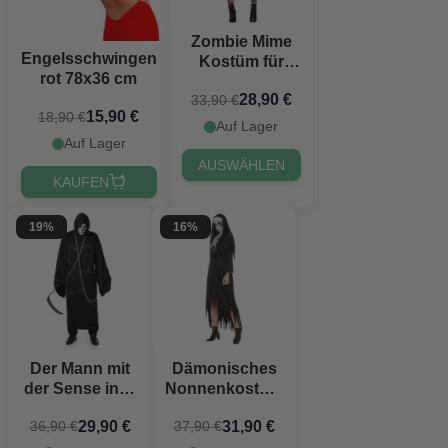
Zombie Mime
Engelsschwingen
Kostüm für
rot 78x36 cm
Frauen
28,90 €
33,90 €
15,90 €
18,90 €
Auf Lager
Auf Lager
AUSWÄHLEN
KAUFEN
19%
16%
Der Mann mit
Dämonisches
der Sense inkl.
Nonnenkostüm
Ketten Kostüm
für Frauen
29,90 €
31,90 €
36,90 €
37,90 €
für Männer