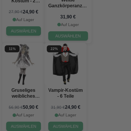
Kostüm - 2
Ganzkörperanzug
Teile
mit Blut Kostüm -
24,90 €
27,90 €
31,90 €
2 Teile
Auf Lager
Auf Lager
AUSWÄHLEN
AUSWÄHLEN
11%
22%
Gruseliges
Vampir-Kostüm
weibliches
- 6 Teile
Geister-Pirat
50,90 €
24,90 €
56,90 €
31,90 €
Kostüm
Auf Lager
Auf Lager
AUSWÄHLEN
AUSWÄHLEN