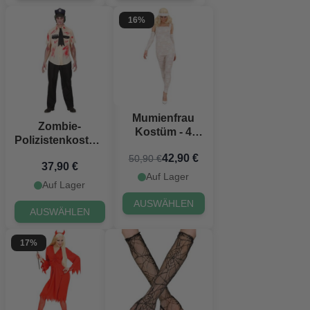
16%
Mumienfrau
Zombie-
Kostüm - 4
Polizistenkostüm
Teile
- 4 Teile
42,90 €
50,90 €
37,90 €
Auf Lager
Auf Lager
AUSWÄHLEN
AUSWÄHLEN
17%