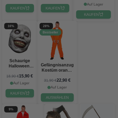
Auf Lager
KAUFEN
KAUFEN
KAUFEN
16%
28%
Bestseller
Schaurige
Gefängnisanzug
Halloween-
Kostüm orange
Mörder-
inkl.
15,90 €
18,90 €
Clownmaske
22,90 €
31,90 €
Handschellen
Auf Lager
Auf Lager
KAUFEN
AUSWÄHLEN
9%