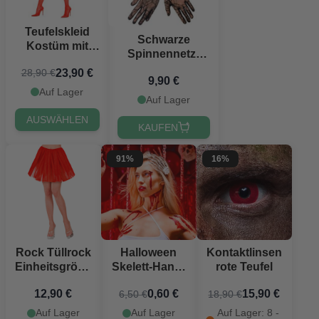
Teufelskleid
Schwarze
Kostüm mit
Spinnennetz-
Gürtel und
Netzhandschuhe
23,90 €
28,90 €
Hörnern
9,90 €
- Einheitsgröße
Auf Lager
Auf Lager
AUSWÄHLEN
KAUFEN
91%
16%
Rock Tüllrock
Halloween
Kontaktlinsen
Einheitsgröße
Skelett-Hand-
rote Teufel
rot
Haarspange
12,90 €
0,60 €
15,90 €
6,50 €
18,90 €
Auf Lager
Auf Lager
Auf Lager: 8 -