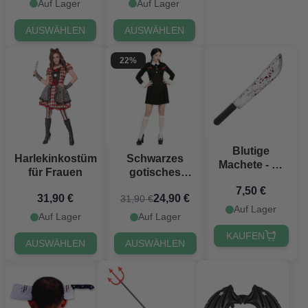
Auf Lager
Auf Lager
AUSWÄHLEN
AUSWÄHLEN
22%
Blutige
Harlekinkostüm
Schwarzes
Machete - 53
für Frauen
gotisches
cm
Halloween-
7,50 €
31,90 €
24,90 €
31,90 €
Schulmädchen-
Auf Lager
Kleid
Auf Lager
Auf Lager
KAUFEN
AUSWÄHLEN
AUSWÄHLEN