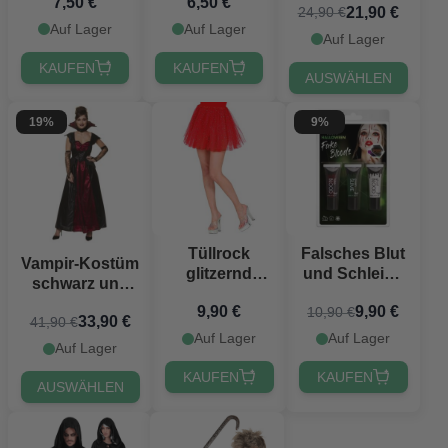
7,50 €
6,50 €
falsches Blut
21,90 €
24,90 €
Auf Lager
Auf Lager
Auf Lager
KAUFEN
KAUFEN
AUSWÄHLEN
19%
9%
Tüllrock
Falsches Blut
Vampir-Kostüm
glitzernd
und Schleim-
schwarz und
Einheitsgröße
Make-up-Set
rot für Frauen
9,90 €
9,90 €
10,90 €
rot
3x - 10 ml
33,90 €
41,90 €
Auf Lager
Auf Lager
Auf Lager
KAUFEN
KAUFEN
AUSWÄHLEN