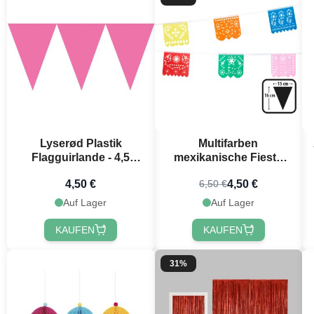
Lyserød Plastik
Multifarben
Flagguirlande - 4,5
mexikanische Fiesta
meter
Plastikgirlande - 6 m
4,50 €
4,50 €
6,50 €
Auf Lager
Auf Lager
KAUFEN
KAUFEN
31%