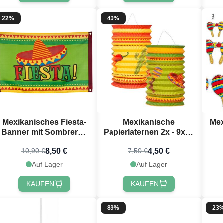
22%
40%
Mexikanisches Fiesta-
Mexikanische
Mex
Banner mit Sombrero -
Papierlaternen 2x - 9x16
90x60 cm
cm
8,50 €
4,50 €
10,90 €
7,50 €
Auf Lager
Auf Lager
KAUFEN
KAUFEN
89%
23