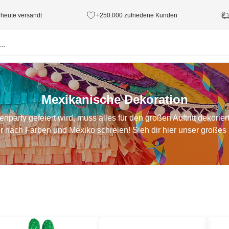
 heute versandt
+250.000 zufriedene Kunden
Mexikanische Dekoration
rty gefeiert wird, muss alles für den großen Auftritt dekorier
 nach Farben und Mexiko schreien! Sieh dir hier unser großes 