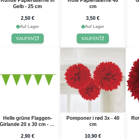
Runde Papierlaterne in
Rote Papierlaterne 40
G
Gelb - 25 cm
cm
2,50 €
3,50 €
Auf Lager
Auf Lager
KAUFEN
KAUFEN
du 10 % Rabatt
alten? 🎁
abatt
auf deine nächste
Helle grüne Flaggen-
Pomponer i rød 3x - 40
Ro
dem du dich für unseren
Girlande 20 x 30 cm - 10
cm
wsletter anmeldest 🎉
Meter
2,90 €
10,90 €