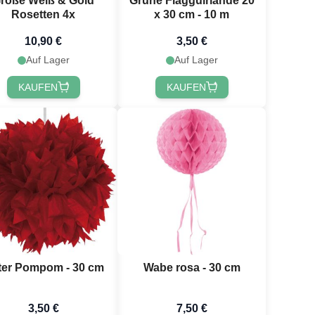
roße Weiß & Gold
Grüne Flagguirlande 20
Rosetten 4x
x 30 cm - 10 m
10,90 €
3,50 €
Auf Lager
Auf Lager
KAUFEN
KAUFEN
ter Pompom - 30 cm
Wabe rosa - 30 cm
3,50 €
7,50 €