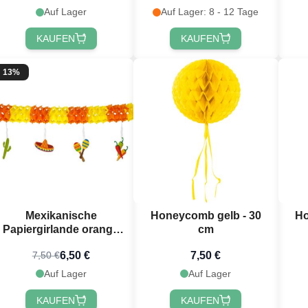
Auf Lager
Auf Lager: 8 - 12 Tage
KAUFEN
KAUFEN
13%
 registrieren!
Mexikanische
Honeycomb gelb - 30
Ho
Papiergirlande orange
cm
und gelb - 4 m
6,50 €
7,50 €
7,50 €
Auf Lager
Auf Lager
KAUFEN
KAUFEN