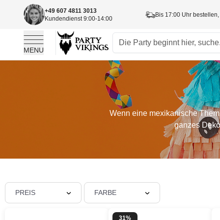
+49 607 4811 3013
Bis 17:00 Uhr bestellen,
Kundendienst 9:00-14:00
MENU
Skip to Content
Wenn eine mexikanische Themenpa
ganzes Dekor
PREIS
FARBE
31%