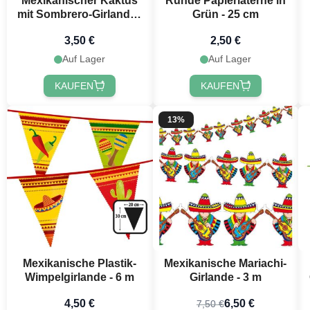
Mexikanischer Kaktus
Runde Papierlaterne in
mit Sombrero-Girlande -
Grün - 25 cm
3 Meter
3,50 €
2,50 €
Auf Lager
Auf Lager
KAUFEN
KAUFEN
13%
Möchtest 
erh
Erhalte
10 % R
Mexikanische Plastik-
Mexikanische Mariachi-
Bestellung, in
Wimpelgirlande - 6 m
Girlande - 3 m
festlichen Ne
4,50 €
6,50 €
7,50 €