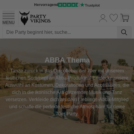
Hervorragend
MENU
Skip to Content
ABBA Thema
Tanze zurück in das Discofieber der 70er mit unserem
festlichen Sortiment an Abba-Produkten! Entdecke unsere
Auswahl an Kostümen, Dekorationen und Accessoires, die
dich in die ikonische Ära glitzernder Musik und Tanz
versetzen. Verkleide dich als dein Lieblings-Abba-Mitglied
und schaffe die perfekte festliche Atmosphäre für deine
70er-Party.