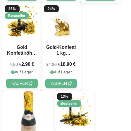
36%
24%
Bestseller
Gold
Gold-Konfetti
Konfettiröhre
1 kg
40 cm
metallisch
2,90 €
18,90 €
4,50 €
24,90 €
PartyVikings -
rechteckig
Metallic
Auf Lager
Auf Lager
Rechteckig -
Wasserfest
KAUFEN
KAUFEN
13%
Bestseller