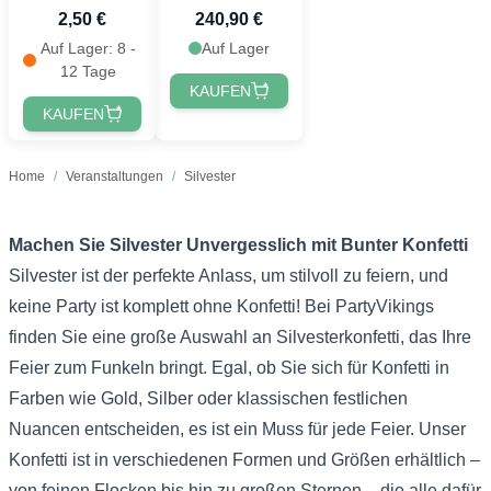
2,50 €
240,90 €
Metallic
Streamers
Auf Lager: 8 -
Auf Lager
12 Tage
KAUFEN
KAUFEN
Home
/
Veranstaltungen
/
Silvester
Machen Sie Silvester Unvergesslich mit Bunter Konfetti
Silvester ist der perfekte Anlass, um stilvoll zu feiern, und
keine Party ist komplett ohne Konfetti! Bei PartyVikings
finden Sie eine große Auswahl an Silvesterkonfetti, das Ihre
Feier zum Funkeln bringt. Egal, ob Sie sich für Konfetti in
Farben wie Gold, Silber oder klassischen festlichen
Nuancen entscheiden, es ist ein Muss für jede Feier. Unser
Konfetti ist in verschiedenen Formen und Größen erhältlich –
von feinen Flocken bis hin zu großen Sternen – die alle dafür