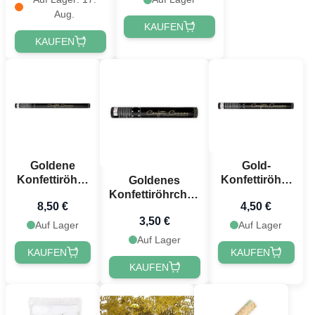
Rechteckig
Rechteckig
Aug.
KAUFEN
KAUFEN
Jetzt registrieren!
Goldene
Gold-
Konfettiröhre
Konfettiröhre
Goldenes
80 cm -
60 cm -
Konfettiröhrchen
8,50 €
4,50 €
Metallic-
Metallic
40 cm - Metallic-
3,50 €
Streams
Streamers
Streamer
Auf Lager
Auf Lager
Auf Lager
KAUFEN
KAUFEN
KAUFEN