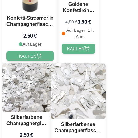
Goldene
Konfettiröhre
60 cm
Konfetti-Streamer in
3,90 €
4,50 €
PartyVikings -
Champagnerflasche
Metallic
Auf Lager: 17.
20 cm
Rechteckig
2,50 €
Aug.
Auf Lager
KAUFEN
KAUFEN
Silberfarbene
Champagnerglas
Silberfarbenes
Tischkonfetti - 14
Champagnerflasche
2,50 €
g
Tischkonfetti - 14 g