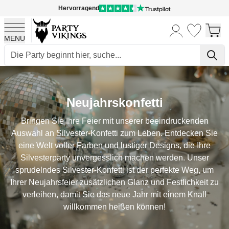
Hervorragend
MENU
Skip to Content
Neujahrskonfetti
Bringen Sie Ihre Feier mit unserer beeindruckenden
Auswahl an Silvester-Konfetti zum Leben. Entdecken Sie
eine Welt voller Farben und lustiger Designs, die Ihre
Silvesterparty unvergesslich machen werden. Unser
sprudelndes Silvester-Konfetti ist der perfekte Weg, um
Ihrer Neujahrsfeier zusätzlichen Glanz und Festlichkeit zu
verleihen, damit Sie das neue Jahr mit einem Knall
willkommen heißen können!