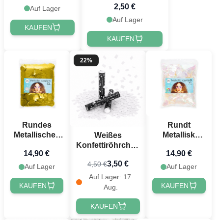
2,50 €
Auf Lager
Auf Lager
KAUFEN
KAUFEN
22%
Rundes
Rundt
Metallisches
Metallisk
Weißes
Gold Konfetti
Perlemor
Konfettiröhrchen
14,90 €
14,90 €
- 250 Gramm
Konfetti - 250
40 cm
3,50 €
4,50 €
gram
PartyVikings -
Auf Lager
Auf Lager
Metallic
Auf Lager: 17.
Rechteckig
KAUFEN
KAUFEN
Aug.
KAUFEN