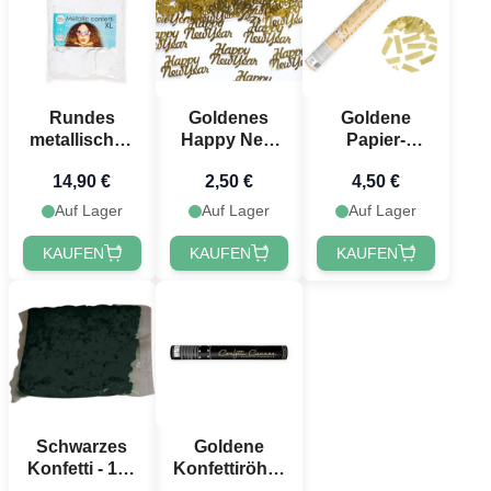
Rundes
Goldenes
Goldene
metallisches
Happy New
Papier-
weißes
Year
Konfettiröhre
14,90 €
2,50 €
4,50 €
Konfetti - 250
Tischkonfetti
- 40 cm
Gramm
3 g - 4x2 cm
Auf Lager
Auf Lager
Auf Lager
KAUFEN
KAUFEN
KAUFEN
Schwarzes
Goldene
Konfetti - 100
Konfettiröhre
g
40 cm 72x -