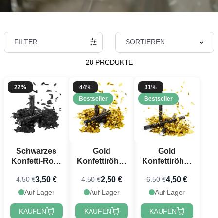
FILTER
SORTIEREN
28 PRODUKTE
22%
44%
31%
Bestseller
Bestseller
Schwarzes
Gold
Gold
Konfetti-Rohr
Konfettiröhre
Konfettiröhre
40 cm
40 cm
80 cm
3,50 €
2,50 €
4,50 €
4,50 €
4,50 €
6,50 €
PartyVikings -
PartyVikings -
PartyVikings -
Metallisches
Metallic
Metallic
Auf Lager
Auf Lager
Auf Lager
Rechteckig
Rechteckig
Rechteckig
KAUFEN
KAUFEN
KAUFEN