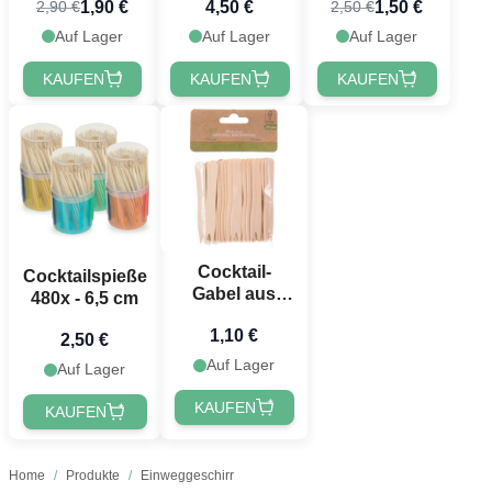
1,90 €
1,50 €
4,50 €
2,90 €
2,50 €
transparent
transparent
Auf Lager
Auf Lager
Auf Lager
KAUFEN
KAUFEN
KAUFEN
Cocktail-
Cocktailspieße
Gabel aus
480x - 6,5 cm
Holz 85 mm -
1,10 €
50x
2,50 €
Auf Lager
Auf Lager
KAUFEN
KAUFEN
Home
/
Produkte
/
Einweggeschirr