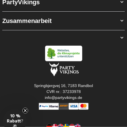
PartyVikings
Zusammenarbeit
Springbjergvej 16, 7183 Randbol
CVR nr.: 37233978
info@partyvikings.de
10 %
Rabatt
?
🎁