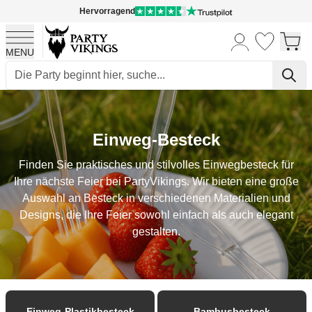
Hervorragend
MENU
Skip to Content
Einweg-Besteck
Finden Sie praktisches und stilvolles Einwegbesteck für
Ihre nächste Feier bei PartyVikings. Wir bieten eine große
Auswahl an Besteck in verschiedenen Materialien und
Designs, die Ihre Feier sowohl einfach als auch elegant
gestalten.
Einweg-Plastikbesteck
Bambusbesteck