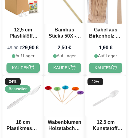
12,5 cm
Bambus
Gabel aus
Plastiklöffel
Sticks 50X - 9
Birkenholz 9,5
720x
cm
cm - 30x
29,90 €
2,50 €
1,90 €
49,90 €
transparent
Auf Lager
Auf Lager
Auf Lager
KAUFEN
KAUFEN
KAUFEN
34%
40%
Bestseller
18 cm
12,5 cm
Wabenblumen
Plastikmesser
Kunststoff-
Holzstäbchen
20x
Teelöffel 30x
50x