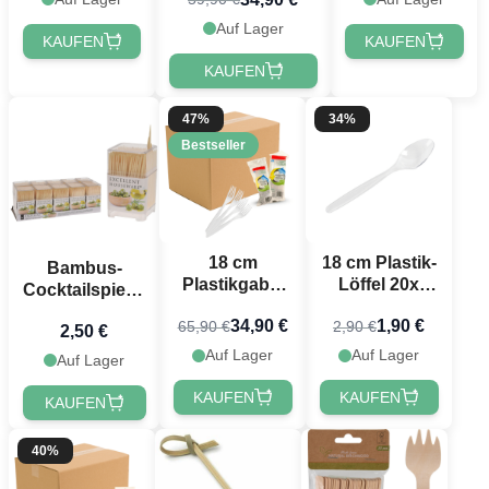
Auf Lager
KAUFEN
KAUFEN
KAUFEN
47%
34%
Bestseller
18 cm
18 cm Plastik-
Bambus-
Plastikgabel
Löffel 20x
Cocktailspieße
480x
transparent
450x - 6,5 cm
34,90 €
1,90 €
65,90 €
2,90 €
transparent
2,50 €
Auf Lager
Auf Lager
Auf Lager
KAUFEN
KAUFEN
KAUFEN
40%