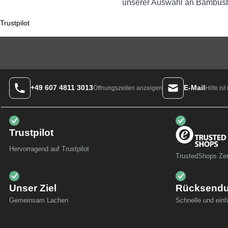
unserer Auswahl an Bambusbes
Trustpilot
+49 607 4811 3013
E-Mail
Hilfe is
Öffnungszeiten anzeigen
Trustpilot
Hervorragend auf Trustpilot
TrustedShops Zert
Unser Ziel
Rücksend
Gemeinsam Lachen
Schnelle und ein