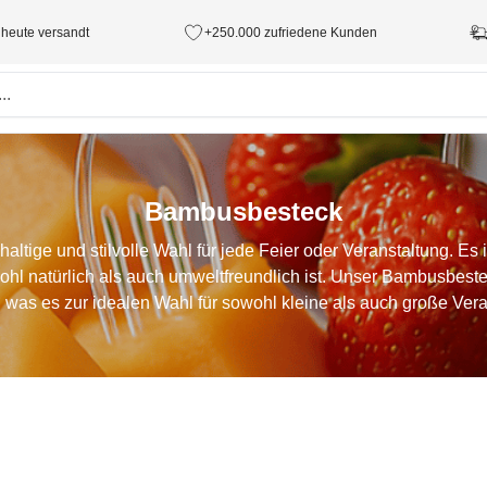
 heute versandt
+250.000 zufriedene Kunden
Bambusbesteck
ltige und stilvolle Wahl für jede Feier oder Veranstaltung. Es is
hl natürlich als auch umweltfreundlich ist. Unser Bambusbestec
was es zur idealen Wahl für sowohl kleine als auch große Ver