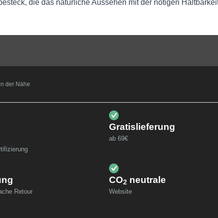
teck, die das natürliche Aussehen mit der nötigen Haltbarkeit
t in der Nähe
Gratislieferung
ab 69€
ifizierung
ung
CO
neutrale
2
fache Retour
Website