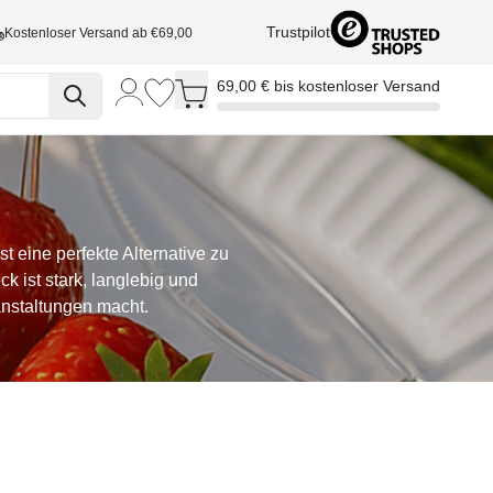
Trustpilot
Kostenloser Versand ab €69,00
Toggle minicart, Cart is empty
69,00 € bis kostenloser Versand
t eine perfekte Alternative zu
k ist stark, langlebig und
anstaltungen macht.