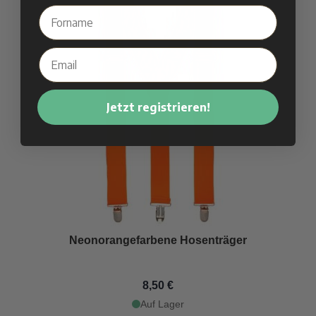
Jetzt registrieren!
Neonorangefarbene Hosenträger
8,50 €
Auf Lager