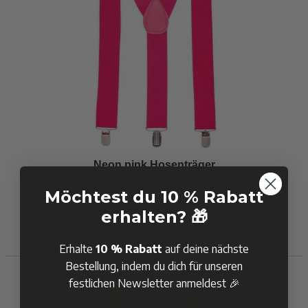
Neon pink Hosenträger
Möchtest du 10 % Rabatt
8,50 €
erhalten? 🎁
Auf Lager
Erhalte
10 % Rabatt
auf deine nächste
KAUFEN
Bestellung, indem du dich für unseren
festlichen Newsletter anmeldest 🎉