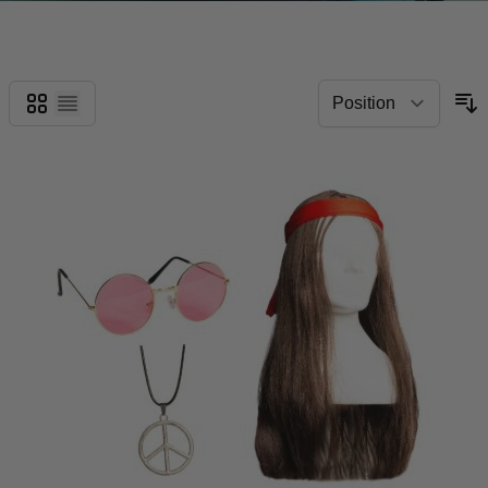
Grid
List