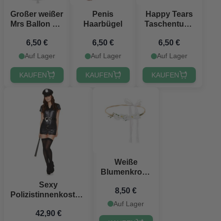
Großer weißer
Penis
Happy Tears
Mrs Ballon mit
Haarbügel
Taschentuch
goldener
10x
6,50 €
6,50 €
6,50 €
Schrift - 1
Meter
Auf Lager
Auf Lager
Auf Lager
KAUFEN
KAUFEN
KAUFEN
Weiße
Blumenkrone
- 18 cm
Sexy
8,50 €
Polizistinnenkostüm
Auf Lager
schwarz für Frauen
42,90 €