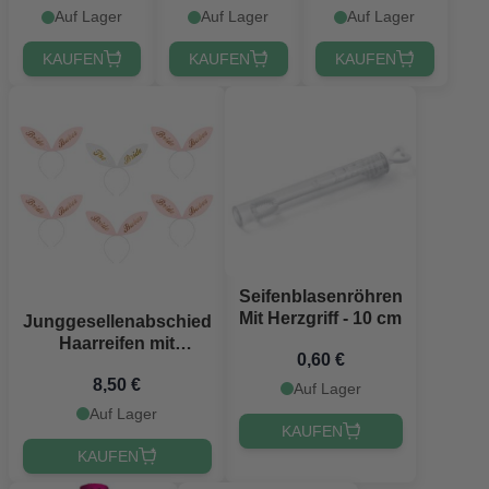
3 Teile -
Auf Lager
Auf Lager
Auf Lager
Einheitsgröße
KAUFEN
KAUFEN
KAUFEN
Seifenblasenröhren
Mit Herzgriff - 10 cm
Junggesellenabschied
Haarreifen mit
0,60 €
Hasenohren 6x
8,50 €
Auf Lager
Auf Lager
KAUFEN
KAUFEN