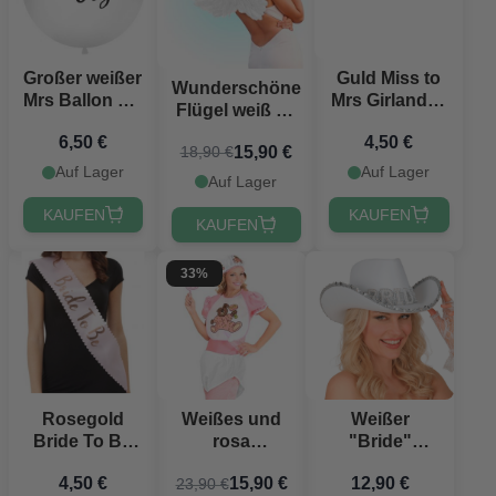
Großer weißer
Guld Miss to
Wunderschöne
Mrs Ballon mit
Mrs Girlande -
Flügel weiß 78
schwarzer
18 x 76 cm
x 36
6,50 €
4,50 €
Schrift - 1
15,90 €
18,90 €
Meter
Auf Lager
Auf Lager
Auf Lager
KAUFEN
KAUFEN
KAUFEN
33%
Rosegold
Weißer
Weißes und
Bride To Be
"Bride"
rosa
Schärpe
Cowboyhut
Erwachsenen-
4,50 €
12,90 €
15,90 €
23,90 €
Baby-Kostüm