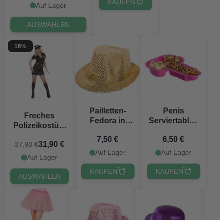
KAUFEN
Auf Lager
AUSWÄHLEN
16%
Pailletten-
Penis
Freches
Fedora in
Serviertablett
Polizeikostüm
Gold -
2x - 22 cm
Damen
7,50 €
6,50 €
Einheitsgröße
31,90 €
37,90 €
Auf Lager
Auf Lager
Auf Lager
KAUFEN
KAUFEN
AUSWÄHLEN