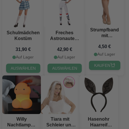
Strumpfband
Schulmädchen
Freches
mit
Kostüm
Astronauten-
Penisdetail
Kostüm für
4,50 €
Einheitsgröße
31,90 €
42,90 €
Frauen
Auf Lager
Auf Lager
Auf Lager
KAUFEN
AUSWÄHLEN
AUSWÄHLEN
Willy
Tiara mit
Hasenohr
Nachtlampe -
Schleier und
Haarreif