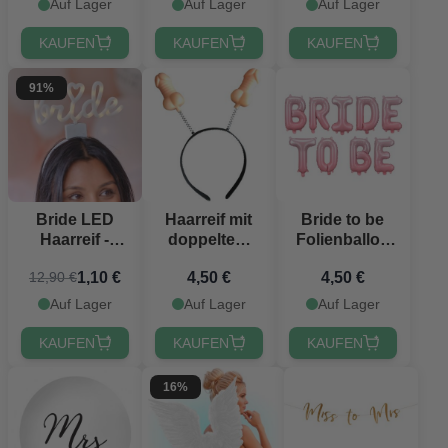
Auf Lager
Auf Lager
Auf Lager
KAUFEN
KAUFEN
KAUFEN
91%
Bride LED
Haarreif mit
Bride to be
Haarreif -
doppeltem
Folienballon
Einheitsgröße
Penis -
pink - 350 x 45
1,10 €
4,50 €
4,50 €
12,90 €
Einheitsgröße
cm
Auf Lager
Auf Lager
Auf Lager
KAUFEN
KAUFEN
KAUFEN
16%