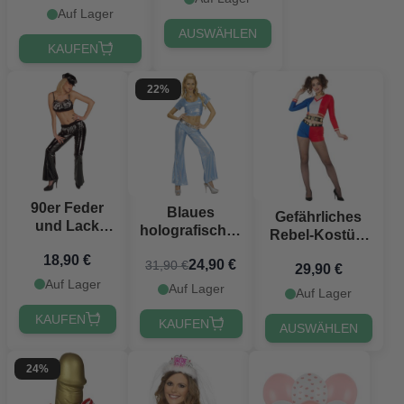
Auf Lager
AUSWÄHLEN
KAUFEN
22%
90er Feder
Blaues
Gefährliches
und Lack
holografisches
Rebel-Kostüm
Kostüm - 3
Kostüm für
für Frauen
18,90 €
Teile
24,90 €
31,90 €
Frauen
29,90 €
Auf Lager
Auf Lager
Auf Lager
KAUFEN
KAUFEN
AUSWÄHLEN
24%