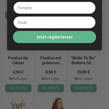
Auf Lager
Auf Lager
Auf Lager
KAUFEN
KAUFEN
KAUFEN
Jetzt registrieren!
Festhut lila
Festhut mit
"Bride To Be"
Glitzer
goldenen
Ballons 50x -
Glitzer
30 cm
4,50 €
8,50 €
15,90 €
Auf Lager
Auf Lager
Auf Lager
KAUFEN
KAUFEN
KAUFEN