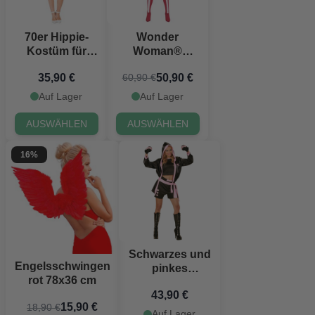
70er Hippie-
Wonder
Kostüm für
Woman®
Frauen
Kostüm
35,90 €
50,90 €
60,90 €
Auf Lager
Auf Lager
AUSWÄHLEN
AUSWÄHLEN
16%
Schwarzes und
Engelsschwingen
pinkes
rot 78x36 cm
Boxerkostüm
43,90 €
für Frauen
15,90 €
18,90 €
Auf Lager