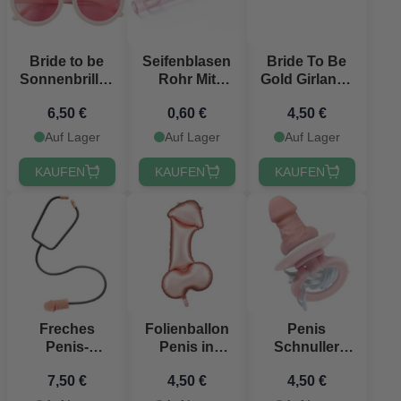
Bride to be
Seifenblasen
Bride To Be
Sonnenbrille -
Rohr Mit
Gold Girlande
für die Braut
Herzgriff
- 80x19 cm
6,50 €
0,60 €
4,50 €
Rosa - 10 cm
Auf Lager
Auf Lager
Auf Lager
KAUFEN
KAUFEN
KAUFEN
Freches
Folienballon
Penis
Penis-
Penis in
Schnuller
Stethoskop
Roségold -
pink
7,50 €
4,50 €
4,50 €
55,5x112 cm