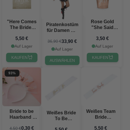
"Here Comes
Rose Gold
Piratenkostüm
The Bride"
"She Said
für Damen mit
Schild - 41 x
Yes!"
gestreiften
5,50 €
3,50 €
51 cm
Papptassen
33,90 €
36,90 €
Details
6x - 220 ml
Auf Lager
Auf Lager
Auf Lager
KAUFEN
KAUFEN
AUSWÄHLEN
93%
Bride to be
Weißes Team
Weißes Bride
Haarband -
Bride
To Be
für die Braut
Schrägband
Schärpenband
0,30 €
5,50 €
4,50 €
mit
5,50 €