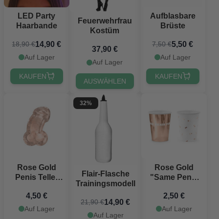
LED Party
Aufblasbare
Feuerwehrfrau
Haarbande
Brüste
Kostüm
14,90 €
5,50 €
18,90 €
7,50 €
37,90 €
Auf Lager
Auf Lager
Auf Lager
KAUFEN
KAUFEN
AUSWÄHLEN
32%
Rose Gold
Rose Gold
Flair-Flasche
Penis Teller
"Same Penis
Trainingsmodell
6x - 26,5 x
Forever"
4,50 €
2,50 €
15,5 cm
Pappbecher -
14,90 €
21,90 €
220 ml
Auf Lager
Auf Lager
Auf Lager