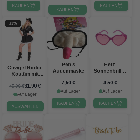
KAUFEN
KAUFEN
KAUFEN
31%
Penis
Herz-
Cowgirl Rodeo
Augenmaske
Sonnenbrillen
Kostüm mit
Pink
Kleid - 2 Teile
7,50 €
4,50 €
31,90 €
45,90 €
Auf Lager
Auf Lager
Auf Lager
KAUFEN
KAUFEN
AUSWÄHLEN