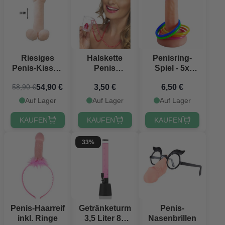
Riesiges
Halskette
Penisring-
Penis-Kissen
Penis
Spiel - 5x
- 100 cm
Shotglas
Ringe
54,90 €
3,50 €
6,50 €
58,90 €
Auf Lager
Auf Lager
Auf Lager
KAUFEN
KAUFEN
KAUFEN
33%
Penis-Haarreif
Getränketurm
Penis-
inkl. Ringe
3,5 Liter 85
Nasenbrillen