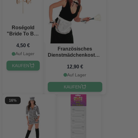
Roségold
"Bride To Be"
Torten-
4,50 €
Dekoration -
Französisches
17,5 cm
Auf Lager
Dienstmädchenkostüm
- 6 Teile
KAUFEN
12,90 €
Auf Lager
KAUFEN
16%