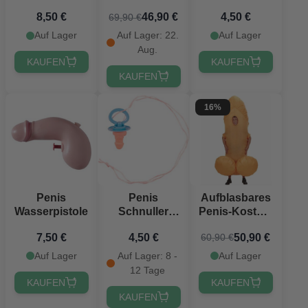
cm mit Hahn
8,50 €
46,90 €
4,50 €
69,90 €
Auf Lager
Auf Lager: 22.
Auf Lager
Aug.
KAUFEN
KAUFEN
KAUFEN
16%
Penis
Penis
Aufblasbares
Wasserpistole
Schnuller
Penis-Kostüm
Blau
-
7,50 €
4,50 €
50,90 €
60,90 €
Einheitsgröße
Auf Lager
Auf Lager: 8 -
Auf Lager
12 Tage
KAUFEN
KAUFEN
KAUFEN