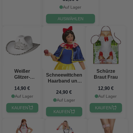
Auf Lager
AUSWÄHLEN
Weißer
Schürze
Schneewittchen
Glitzer-
Braut Frau
Haarband und
Cowboyhut
Umhang –
14,90 €
12,90 €
mit
24,90 €
Einheitsgröße
funkelnder
Auf Lager
Auf Lager
Auf Lager
Tiara
KAUFEN
KAUFEN
KAUFEN