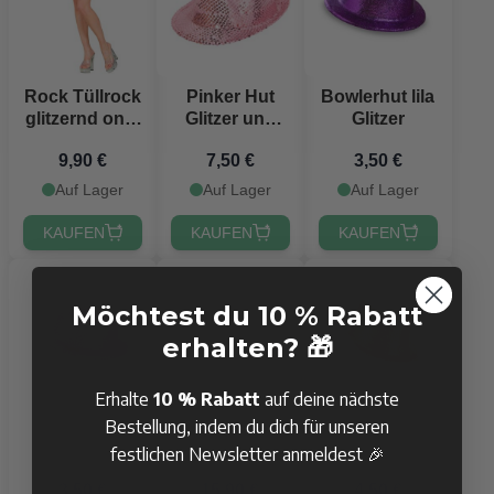
Rock Tüllrock
Pinker Hut
Bowlerhut lila
glitzernd one-
Glitzer und
Glitzer
size pink
Pailletten
9,90 €
7,50 €
3,50 €
Auf Lager
Auf Lager
Auf Lager
KAUFEN
KAUFEN
KAUFEN
Möchtest du 10 % Rabatt
erhalten? 🎁
Erhalte
10 % Rabatt
auf deine nächste
Bestellung, indem du dich für unseren
Bowlerhut
Bride
Partyhut rot
pink Glitter
Folieballon
Glitzer
festlichen Newsletter anmeldest 🎉
Rose Gold -
3,50 €
15,90 €
4,50 €
280 x 86cm