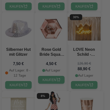
KAUFEN
KAUFEN
KAUFEN
30%
Silberner Hut
Rose Gold
LOVE Neon
mit Glitzer
Bride Squad
Schild -
Pappteller 6x -
61x27,4 cm
126,90 €
7,50 €
4,50 €
23 cm
88,90 €
Auf Lager: 8 -
Auf Lager
12 Tage
Auf Lager
KAUFEN
KAUFEN
KAUFEN
8%