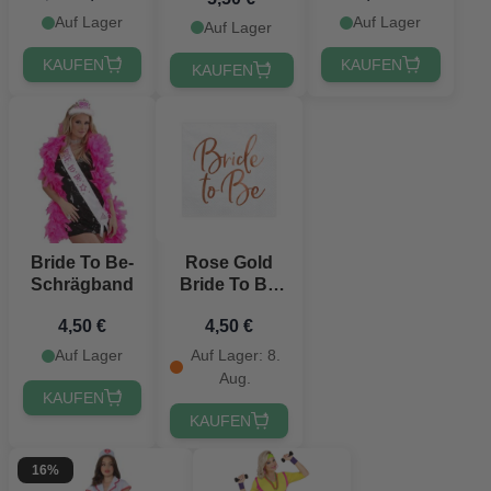
mit Gold
Roségoldener
Schrift - 75 cm
Auf Lager
Auf Lager
Auf Lager
Schrift - 75 cm
KAUFEN
KAUFEN
KAUFEN
Bride To Be-
Rose Gold
Schrägband
Bride To Be
Servietten 20x
4,50 €
4,50 €
- 33x33 cm
Auf Lager
Auf Lager: 8.
Aug.
KAUFEN
KAUFEN
16%