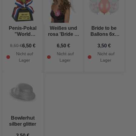
Penis-Pokal
Weißes und
Bride to be
"World
rosa 'Bride to
Ballons 6x -
Champion" -
be' Diadem
30 cm
6,50 €
6,50 €
3,50 €
8,50 €
12 cm
mit Schleier in
Einheitsgröße
Nicht auf
Nicht auf
Nicht auf
Lager
Lager
Lager
Bowlerhut
silber glitter
3,50 €