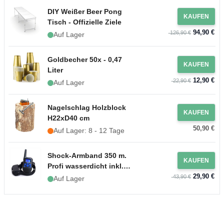
DIY Weißer Beer Pong
KAUFEN
Tisch - Offizielle Ziele
94,90 €
126,90 €
Auf Lager
Goldbecher 50x - 0,47
KAUFEN
Liter
12,90 €
22,90 €
Auf Lager
Nagelschlag Holzblock
KAUFEN
H22xD40 cm
50,90 €
Auf Lager: 8 - 12 Tage
Shock-Armband 350 m.
KAUFEN
Profi wasserdicht inkl.
29,90 €
wiederaufladbarem Akku
43,90 €
Auf Lager
& Ladegerät