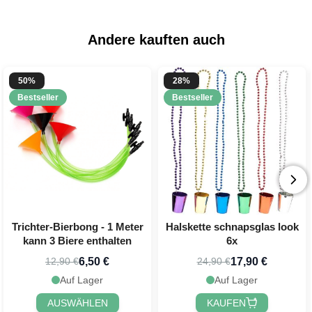
Andere kauften auch
50%
28%
Bestseller
Bestseller
Trichter-Bierbong - 1 Meter
Halskette schnapsglas look
kann 3 Biere enthalten
6x
6,50 €
17,90 €
12,90 €
24,90 €
Auf Lager
Auf Lager
AUSWÄHLEN
KAUFEN