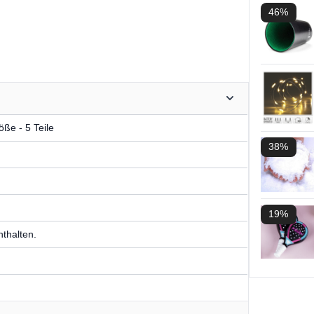
46%
ße - 5 Teile
38%
19%
nthalten.