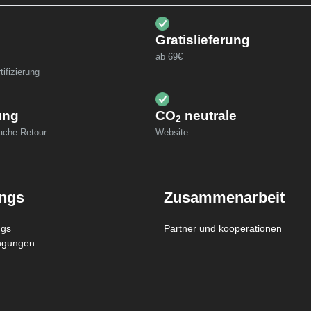
Gratislieferung
ab 69€
ifizierung
ung
CO
neutrale
2
fache Retour
Website
ings
Zusammenarbeit
ngs
Partner und kooperationen
ngungen