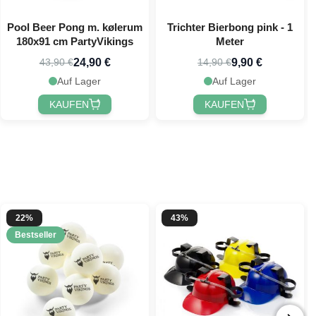
Pool Beer Pong m. kølerum
Trichter Bierbong pink - 1
180x91 cm PartyVikings
Meter
24,90 €
9,90 €
43,90 €
14,90 €
Auf Lager
Auf Lager
KAUFEN
KAUFEN
22%
43%
Bestseller