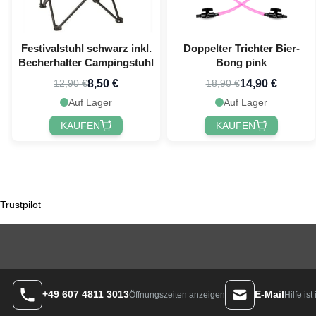
Festivalstuhl schwarz inkl.
Doppelter Trichter Bier-
Becherhalter Campingstuhl
Bong pink
8,50 €
14,90 €
12,90 €
18,90 €
Auf Lager
Auf Lager
KAUFEN
KAUFEN
Trustpilot
+49 607 4811 3013
E-Mail
Hilfe is
Öffnungszeiten anzeigen