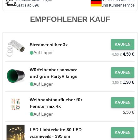
Gratis ab 69€
und Kundenservice
EMPFOHLENER KAUF
Streamer silber 3x
KAUFEN
Auf Lager
4,50 €
6,50 €
Würfelbecher schwarz
KAUFEN
und grün PartyVikings
1,90 €
3,50 €
Auf Lager
Weihnachtsaufkleber für
KAUFEN
Fenster mix 4x
5,50 €
Auf Lager
LED Lichterkette 80 LED
KAUFEN
warmweiß - 395 cm