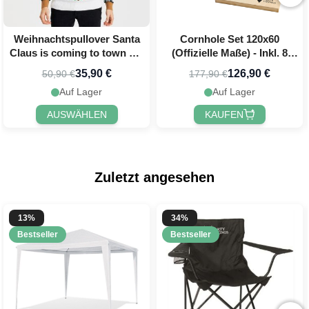
Weihnachtspullover Santa
Cornhole Set 120x60
Claus is coming to town mit
(Offizielle Maße) - Inkl. 8
LED
Wurfbeutel PartyVikings
35,90 €
126,90 €
50,90 €
177,90 €
Auf Lager
Auf Lager
AUSWÄHLEN
KAUFEN
Zuletzt angesehen
13%
34%
Bestseller
Bestseller