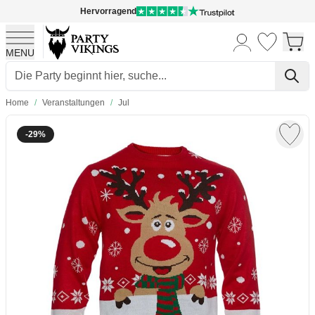
Hervorragend
MENU
Skip to Content
Home
/
Veranstaltungen
/
Jul
-29%