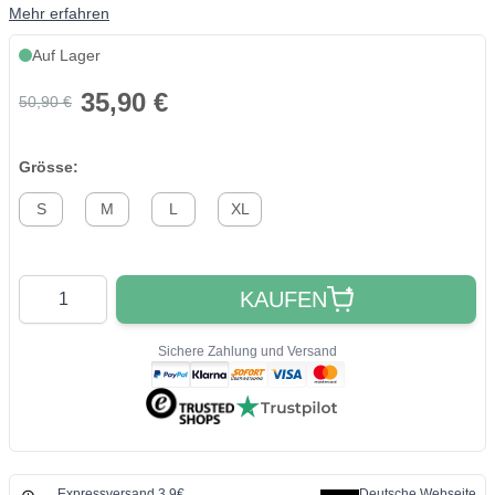
Mehr erfahren
Auf Lager
35,90 €
50,90 €
Grösse:
S
M
L
XL
Quantity
KAUFEN
Sichere Zahlung und Versand
Expressversand 3,9€
Deutsche Webseite