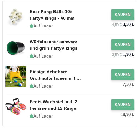
Beer Pong Bälle 10x
KAUFEN
PartyVikings - 40 mm
3,50 €
4,50 €
Auf Lager
Würfelbecher schwarz
KAUFEN
und grün PartyVikings
1,90 €
3,50 €
Auf Lager
Riesige dehnbare
KAUFEN
Großmutterhosen mit 2x
7,50 €
Bällen
Auf Lager
Penis Wurfspiel inkl. 2
KAUFEN
Penisse und 12 Ringe
18,90 €
Auf Lager