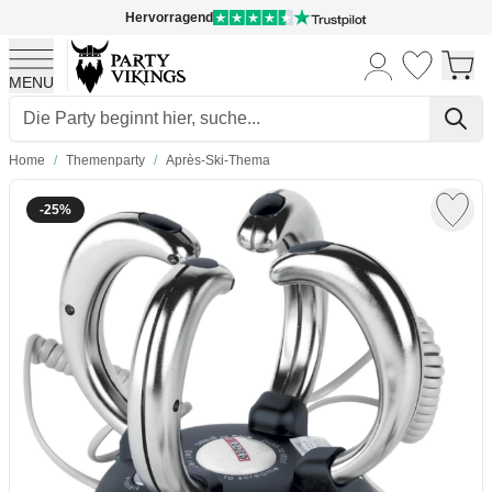
Hervorragend
MENU
Skip to Content
Home
/
Themenparty
/
Après-Ski-Thema
-25%