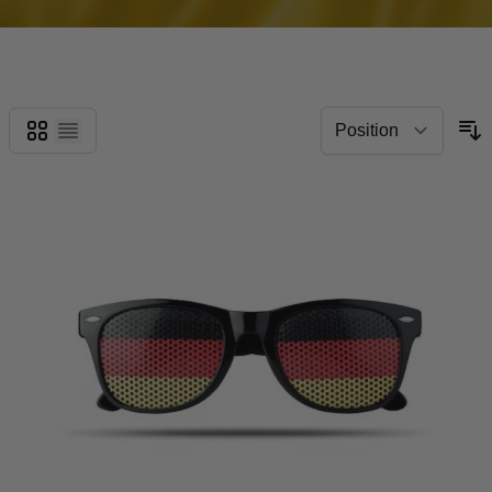
Grid
List