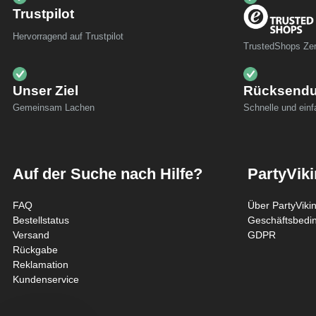
Trustpilot
Hervorragend auf Trustpilot
TrustedShops Zert
Unser Ziel
Rücksend
Gemeinsam Lachen
Schnelle und ein
Auf der Suche nach Hilfe?
PartyVik
FAQ
Über PartyViki
Bestellstatus
Geschäftsbedi
Versand
GDPR
Rückgabe
Reklamation
Kundenservice