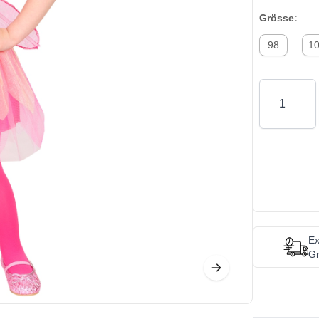
Grösse:
98
1
Quantity
Ex
Gr