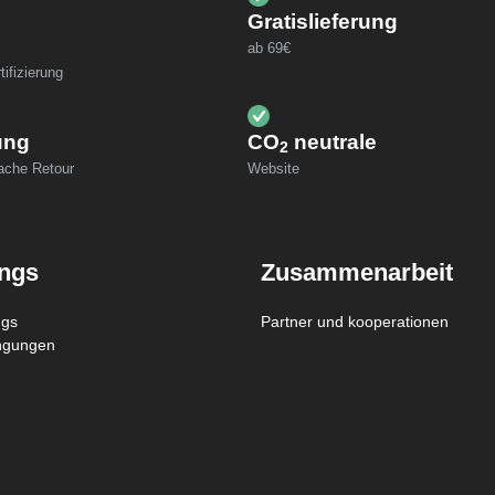
Gratislieferung
ab 69€
ifizierung
ung
CO
neutrale
2
fache Retour
Website
ings
Zusammenarbeit
ngs
Partner und kooperationen
ngungen