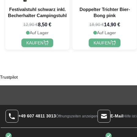
Festivalstuhl schwarz inkl.
Doppelter Trichter Bier-
Becherhalter Campingstuhl
Bong pink
8,50 €
14,90 €
12,90 €
18,90 €
Auf Lager
Auf Lager
KAUFEN
KAUFEN
Trustpilot
+49 607 4811 3013
E-Mail
Hilfe is
Öffnungszeiten anzeigen