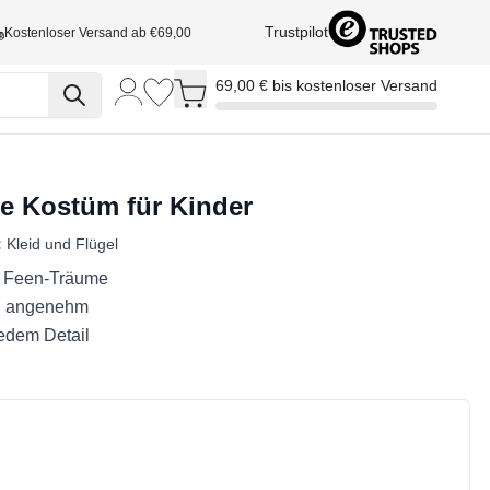
Trustpilot
Kostenloser Versand ab €69,00
Toggle minicart, Cart is empty
69,00 € bis kostenloser Versand
e Kostüm für Kinder
:
Kleid und Flügel
ür Feen-Träume
d angenehm
jedem Detail