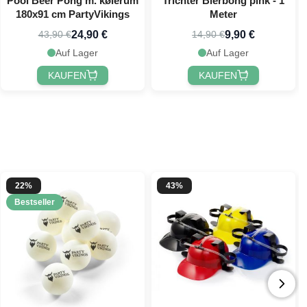
Pool Beer Pong m. kølerum
Trichter Bierbong pink - 1
180x91 cm PartyVikings
Meter
24,90 €
9,90 €
43,90 €
14,90 €
Auf Lager
Auf Lager
KAUFEN
KAUFEN
22%
43%
Bestseller