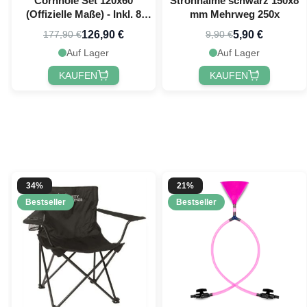
Cornhole Set 120x60
Strohhalme schwarz 150x8
(Offizielle Maße) - Inkl. 8
mm Mehrweg 250x
Wurfbeutel PartyVikings
126,90 €
5,90 €
177,90 €
9,90 €
Auf Lager
Auf Lager
KAUFEN
KAUFEN
34%
21%
Bestseller
Bestseller