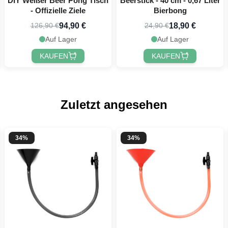
DIY Weißer Beer Pong Tisch
Beerstick - 40 cm - 0,67 Liter
- Offizielle Ziele
Bierbong
94,90 €
18,90 €
126,90 €
24,90 €
Auf Lager
Auf Lager
KAUFEN
KAUFEN
Zuletzt angesehen
34%
34%