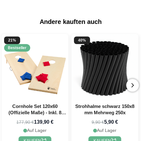
Erhalte
10 % Rabatt
auf deine nächste
Bestellung, indem du dich für unseren
Andere kauften auch
festlichen Newsletter anmeldest 🎉
21%
40%
Bestseller
Jetzt registrieren!
Cornhole Set 120x60
Strohhalme schwarz 150x8
(Offizielle Maße) - Inkl. 8
mm Mehrweg 250x
Wurfbeutel PartyVikings
139,90 €
5,90 €
177,90 €
9,90 €
Auf Lager
Auf Lager
KAUFEN
KAUFEN