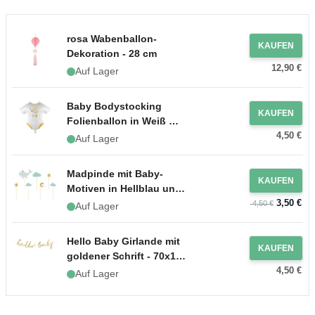
rosa Wabenballon-
KAUFEN
Dekoration - 28 cm
12,90 €
Auf Lager
Baby Bodystocking
KAUFEN
Folienballon in Weiß mit
4,50 €
goldener Schrift - 51x45
Auf Lager
cm
Madpinde mit Baby-
KAUFEN
Motiven in Hellblau und
3,50 €
Gold, 7 Teile - 11-13,5
4,50 €
Auf Lager
cm
Hello Baby Girlande mit
KAUFEN
goldener Schrift - 70x18
4,50 €
cm
Auf Lager