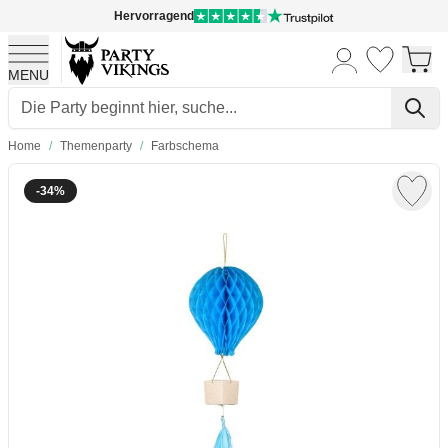
Hervorragend
MENU
Skip to Content
Home
/
Themenparty
/
Farbschema
-34%