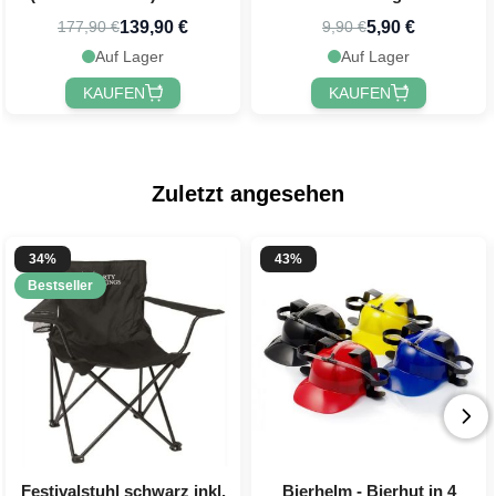
Wurfbeutel PartyVikings
139,90 €
5,90 €
177,90 €
9,90 €
Auf Lager
Auf Lager
KAUFEN
KAUFEN
Zuletzt angesehen
34%
43%
Bestseller
Festivalstuhl schwarz inkl.
Bierhelm - Bierhut in 4