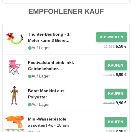
EMPFOHLENER KAUF
Trichter-Bierbong - 1
AUSWÄHLEN
Meter kann 3 Biere
6,50 €
enthalten
12,90 €
Auf Lager
Festivalstuhl pink inkl.
KAUFEN
Getränkehalter
9,90 €
Campingstuhl
12,90 €
Auf Lager
Borat Mankini aus
KAUFEN
Polyester
9,90 €
24,90 €
Auf Lager
Mini-Wasserpistole
KAUFEN
assortiert 4x - 10 cm
2,90 €
3,50 €