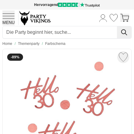
Hervorragend
MENU
Skip to Content
Home
/
Themenparty
/
Farbschema
-89%