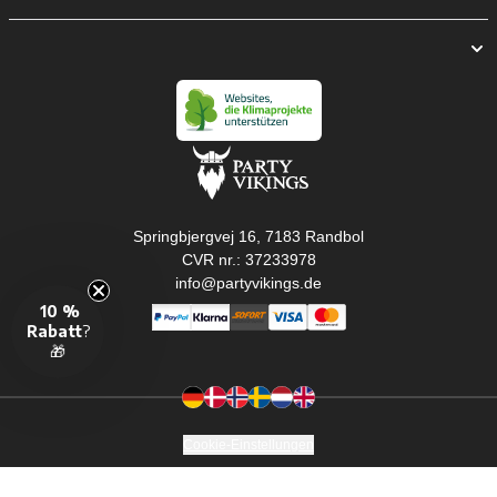
Springbjergvej 16, 7183 Randbol
CVR nr.: 37233978
info@partyvikings.de
10 %
Rabatt
?
🎁
Cookie-Einstellungen
Copyright © PartyVikings ApS