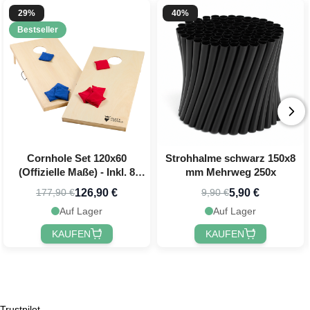
29%
40%
Bestseller
Cornhole Set 120x60
Strohhalme schwarz 150x8
(Offizielle Maße) - Inkl. 8
mm Mehrweg 250x
Wurfbeutel PartyVikings
126,90 €
5,90 €
177,90 €
9,90 €
Auf Lager
Auf Lager
KAUFEN
KAUFEN
Trustpilot