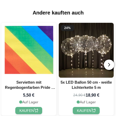
Andere kauften auch
24%
Servietten mit
5x LED Ballon 50 cm - weiße
Regenbogenfarben Pride -
Lichterkette 5 m
20x
5,50 €
18,90 €
24,90 €
Auf Lager
Auf Lager
KAUFEN
KAUFEN