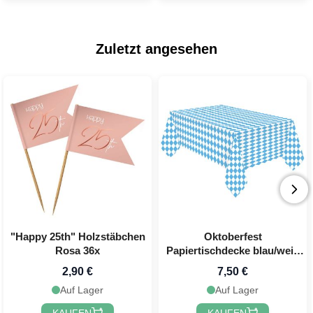
Zuletzt angesehen
"Happy 25th" Holzstäbchen
Oktoberfest
Rosa 36x
Papiertischdecke blau/weiß
kariert - 115 x 175 cm
2,90 €
7,50 €
Auf Lager
Auf Lager
KAUFEN
KAUFEN