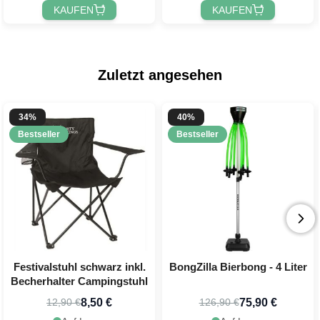
KAUFEN
KAUFEN
Zuletzt angesehen
34%
40%
Bestseller
Bestseller
Festivalstuhl schwarz inkl.
BongZilla Bierbong - 4 Liter
Becherhalter Campingstuhl
8,50 €
75,90 €
12,90 €
126,90 €