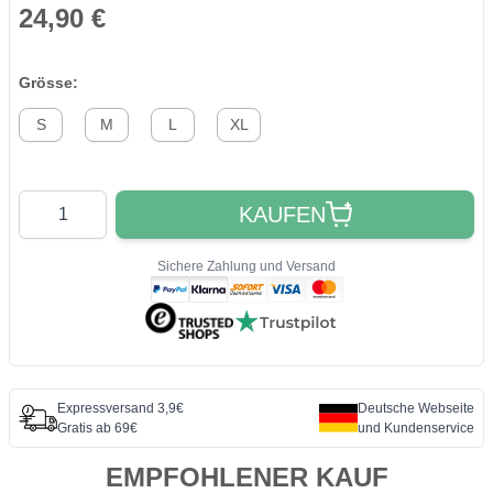
24,90 €
Grösse:
S
M
L
XL
Quantity
KAUFEN
Sichere Zahlung und Versand
Expressversand 3,9€
Deutsche Webseite
Gratis ab 69€
und Kundenservice
EMPFOHLENER KAUF