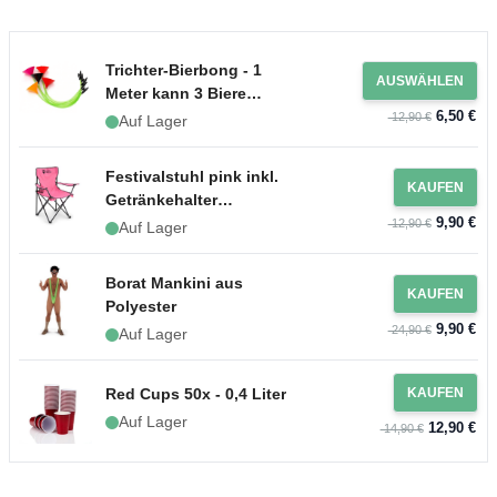
Trichter-Bierbong - 1
AUSWÄHLEN
Meter kann 3 Biere
6,50 €
enthalten
12,90 €
Auf Lager
Festivalstuhl pink inkl.
KAUFEN
Getränkehalter
9,90 €
Campingstuhl
12,90 €
Auf Lager
Borat Mankini aus
KAUFEN
Polyester
9,90 €
24,90 €
Auf Lager
Red Cups 50x - 0,4 Liter
KAUFEN
Auf Lager
12,90 €
14,90 €