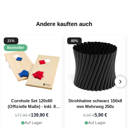
Andere kauften auch
21%
40%
Bestseller
Cornhole Set 120x60
Strohhalme schwarz 150x8
(Offizielle Maße) - Inkl. 8
mm Mehrweg 250x
Wurfbeutel PartyVikings
139,90 €
5,90 €
177,90 €
9,90 €
Auf Lager
Auf Lager