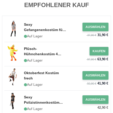
EMPFOHLENER KAUF
Sexy
AUSWÄHLEN
Gefangenenkostüm für
31,90 €
Frauen
37,90 €
Auf Lager
Plüsch-
KAUFEN
Hühnchenkostüm 4
63,90 €
Teile - Einheitsgröße
97,90 €
Auf Lager
Oktoberfest Kostüm
AUSWÄHLEN
frech
41,90 €
50,90 €
Auf Lager
Sexy
AUSWÄHLEN
Polizistinnenkostüm
42,90 €
schwarz für Frauen
Auf Lager