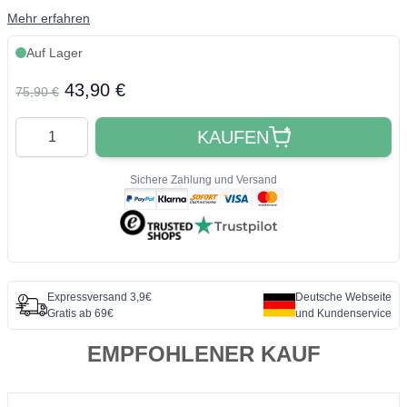
Mehr erfahren
Auf Lager
Final product price
43,90 €
75,90 €
Quantity
KAUFEN
Sichere Zahlung und Versand
Expressversand 3,9€
Deutsche Webseite
Gratis ab 69€
und Kundenservice
EMPFOHLENER KAUF