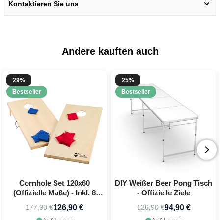
Kontaktieren Sie uns
Erhalte
10 % Rabatt
auf deine nächste
Bestellung, indem du dich für unseren
festlichen Newsletter anmeldest 🎉
Andere kauften auch
29%
25%
Bestseller
Bestseller
Jetzt registrieren!
Cornhole Set 120x60
DIY Weißer Beer Pong Tisch
(Offizielle Maße) - Inkl. 8
- Offizielle Ziele
Wurfbeutel PartyVikings
126,90 €
94,90 €
177,90 €
126,90 €