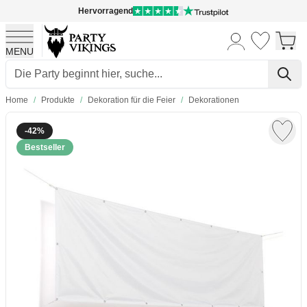
Hervorragend
MENU
Skip to Content
Home
/
Produkte
/
Dekoration für die Feier
/
Dekorationen
-42%
Bestseller