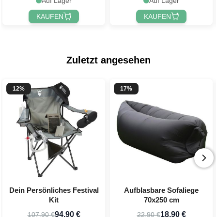
Auf Lager
Auf Lager
KAUFEN
KAUFEN
Zuletzt angesehen
12%
17%
Dein Persönliches Festival
Aufblasbare Sofaliege
Kit
70x250 cm
94,90 €
18,90 €
107,90 €
22,90 €