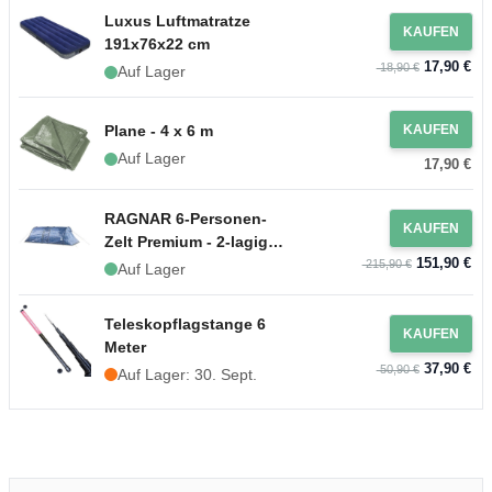
Luxus Luftmatratze
KAUFEN
191x76x22 cm
17,90 €
18,90 €
Auf Lager
Plane - 4 x 6 m
KAUFEN
Auf Lager
17,90 €
RAGNAR 6-Personen-
KAUFEN
Zelt Premium - 2-lagiges
151,90 €
Festzelt PartyVikings
215,90 €
Auf Lager
Teleskopflagstange 6
KAUFEN
Meter
37,90 €
50,90 €
Auf Lager: 30. Sept.