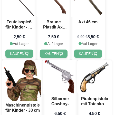
Teufelsspieß
Braune
Axt 46 cm
für Kinder - 60
Plastik Axt
cm
Holzlook - 60
2,50 €
7,50 €
8,50 €
9,90 €
cm
Auf Lager
Auf Lager
Auf Lager
KAUFEN
KAUFEN
KAUFEN
Silberner
Piratenpistole
Cowboy-
mit Totenkopf
Maschinenpistole
Revolver
- 28 cm
für Kinder - 38 cm
6,50 €
4,50 €