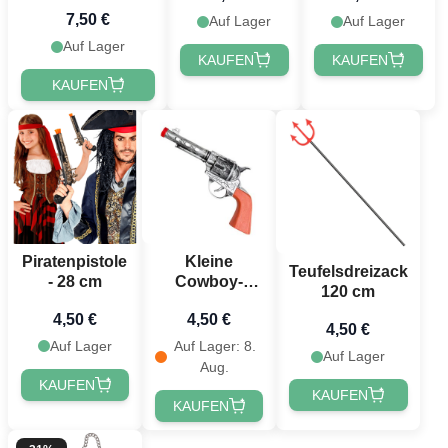
7,50 €
Auf Lager
Auf Lager
Auf Lager
KAUFEN
KAUFEN
KAUFEN
Piratenpistole
Kleine
Teufelsdreizack
- 28 cm
Cowboy-
120 cm
Pistole für
4,50 €
4,50 €
Kinder - 20
4,50 €
cm
Auf Lager
Auf Lager: 8.
Auf Lager
Aug.
KAUFEN
KAUFEN
KAUFEN