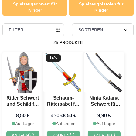
Spielzeugschwert für
Spielzeugpistolen für
Kinder
Kinder
FILTER
SORTIEREN
25 PRODUKTE
14%
Ritter Schwert
Schaum-
Ninja Katana
und Schild für
Rittersäbel für
Schwert für
Kinder
Kinder - 60
Kinder - 75
8,50 €
8,50 €
9,90 €
9,90 €
cm
cm
Auf Lager
Auf Lager
Auf Lager
KAUFEN
KAUFEN
KAUFEN