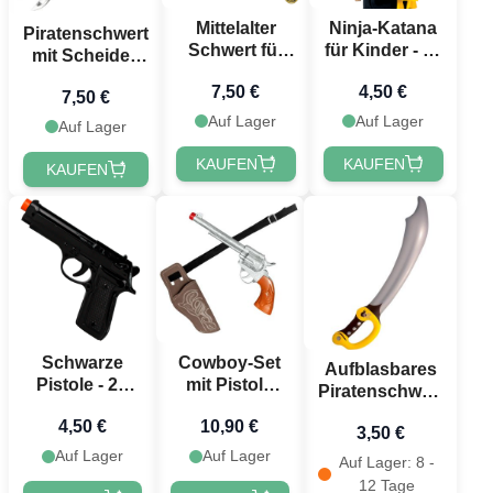
Mittelalter
Ninja-Katana
Piratenschwert
Schwert für
für Kinder - 60
mit Scheide -
Kinder - 61
cm
52 cm
7,50 €
4,50 €
cm
7,50 €
Auf Lager
Auf Lager
Auf Lager
KAUFEN
KAUFEN
KAUFEN
Schwarze
Cowboy-Set
Aufblasbares
Pistole - 25
mit Pistole
Piratenschwert
cm
und Holster -
- 73 cm
4,50 €
10,90 €
3 Teile
3,50 €
Auf Lager
Auf Lager
Auf Lager: 8 -
12 Tage