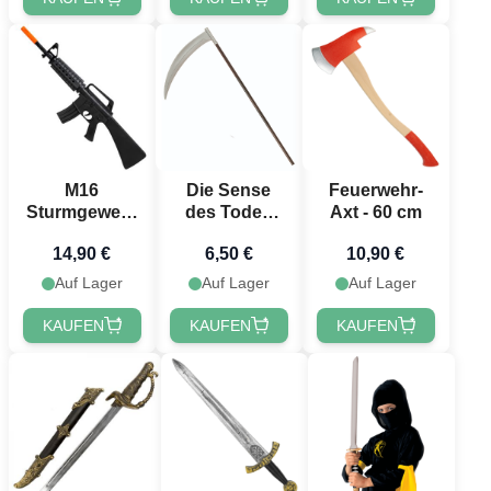
M16
Die Sense
Feuerwehr-
Sturmgewehr
des Todes
Axt - 60 cm
Spielzeug - 64
115 cm
14,90 €
6,50 €
10,90 €
cm
Auf Lager
Auf Lager
Auf Lager
KAUFEN
KAUFEN
KAUFEN