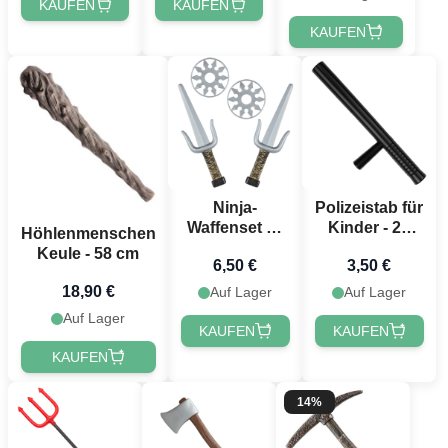
KAUFEN
KAUFEN
KAUFEN
Ninja-
Polizeistab für
Waffenset m.
Kinder - 29
Höhlenmenschen
Sai und
cm
Keule - 58 cm
6,50 €
3,50 €
Shuriken
18,90 €
Auf Lager
Auf Lager
Auf Lager
KAUFEN
KAUFEN
KAUFEN
14%