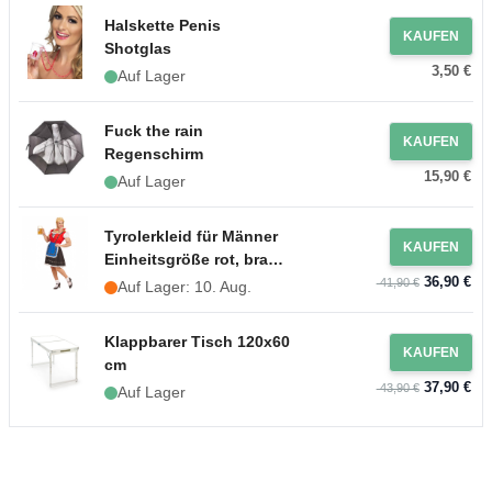
Halskette Penis
KAUFEN
Shotglas
3,50 €
Auf Lager
Fuck the rain
KAUFEN
Regenschirm
15,90 €
Auf Lager
Tyrolerkleid für Männer
KAUFEN
Einheitsgröße rot, braun
36,90 €
und blau
41,90 €
Auf Lager: 10. Aug.
Klappbarer Tisch 120x60
KAUFEN
cm
37,90 €
43,90 €
Auf Lager