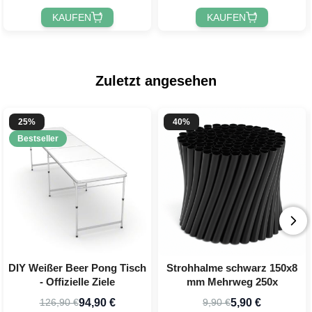
KAUFEN
KAUFEN
Zuletzt angesehen
25%
40%
Bestseller
DIY Weißer Beer Pong Tisch
Strohhalme schwarz 150x8
- Offizielle Ziele
mm Mehrweg 250x
94,90 €
5,90 €
126,90 €
9,90 €