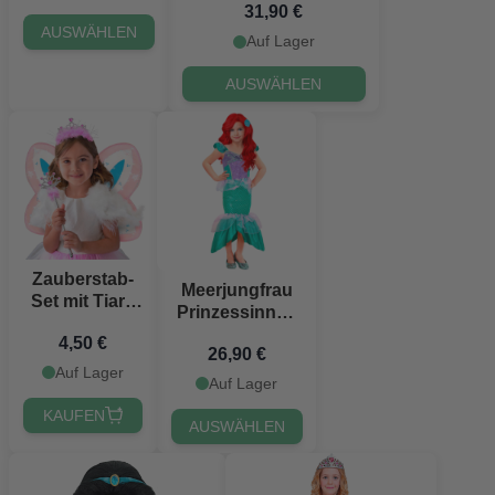
31,90 €
AUSWÄHLEN
Auf Lager
AUSWÄHLEN
Zauberstab-
Meerjungfrau
Set mit Tiara
Prinzessinnen
für Kinder
Kostüm für
4,50 €
26,90 €
Kinder
Auf Lager
Auf Lager
KAUFEN
AUSWÄHLEN