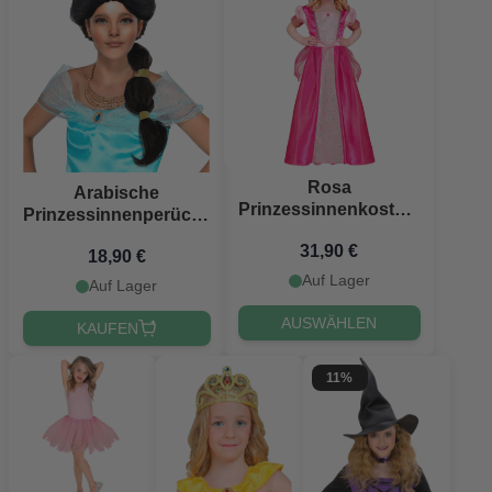
Rosa
Arabische
Prinzessinnenkostüm
Prinzessinnenperücke
für Kinder
mit blauem Haarband
31,90 €
18,90 €
für Kinder
Auf Lager
Auf Lager
AUSWÄHLEN
KAUFEN
11%