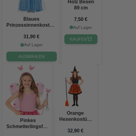
Holz Besen
89 cm
Blaues
7,50 €
Prinzessinnenkostüm
Auf Lager
für Kinder
31,90 €
KAUFEN
Auf Lager
AUSWÄHLEN
Orange
Hexenkostüm
Pinkes
für Kinder
Schmetterlingsfee-
32,90 €
Kostüm für Kinder