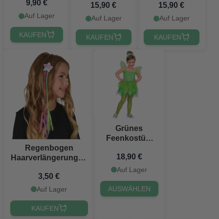
9,90 €
cm
15,90 €
15,90 €
6 Teile
6 Teile
Auf Lager
Auf Lager
Auf Lager
KAUFEN
KAUFEN
KAUFEN
Grünes
Feenkostüm
Regenbogen
für Kinder
18,90 €
Haarverlängerungen
mit
Auf Lager
3,50 €
Sternenhaarklammer
für Kinder
AUSWÄHLEN
Auf Lager
KAUFEN