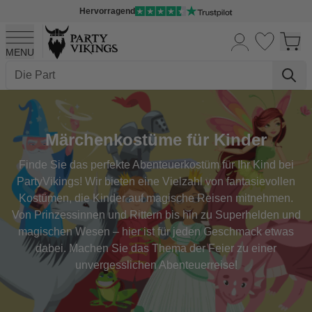
Hervorragend
MENU
Skip to Content
Märchenkostüme für Kinder
Finde Sie das perfekte Abenteuerkostüm für Ihr Kind bei
PartyVikings! Wir bieten eine Vielzahl von fantasievollen
Kostümen, die Kinder auf magische Reisen mitnehmen.
Von Prinzessinnen und Rittern bis hin zu Superhelden und
magischen Wesen – hier ist für jeden Geschmack etwas
dabei. Machen Sie das Thema der Feier zu einer
unvergesslichen Abenteuerreise!