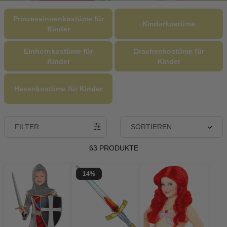
Prinzessinnenkostüme für
Kinderkostüme
Kinder
Einhornkostüme für
Drachenkostüme für
Kinder
Kinder
Hexenkostüme für Kinder
FILTER
SORTIEREN
63 PRODUKTE
14%