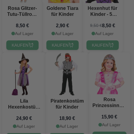
Rosa Glitzer-
Goldene Tiara
Hexenhut für
Tutu-Tüllrock
für Kinder
Kinder - 53
für Kinder
cm
8,50 €
2,90 €
8,50 €
9,50 €
Auf Lager
Auf Lager
Auf Lager
KAUFEN
KAUFEN
KAUFEN
Rosa
Lila
Piratenkostüm
Prinzessinnen-
Hexenkostüm
für Kinder
Set für Kinder -
für Kinder - 2
15,90 €
6 Teile
24,90 €
18,90 €
Teile
Auf Lager
Auf Lager
Auf Lager