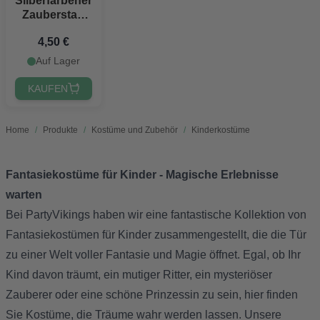
Silberfarbener
Zauberstab
mit Stern und
4,50 €
Bändern 39,5
cm
Auf Lager
KAUFEN
Home
/
Produkte
/
Kostüme und Zubehör
/
Kinderkostüme
Fantasiekostüme für Kinder - Magische Erlebnisse
warten
Bei PartyVikings haben wir eine fantastische Kollektion von
Fantasiekostümen für Kinder zusammengestellt, die die Tür
zu einer Welt voller Fantasie und Magie öffnet. Egal, ob Ihr
Kind davon träumt, ein mutiger Ritter, ein mysteriöser
Zauberer oder eine schöne Prinzessin zu sein, hier finden
Sie Kostüme, die Träume wahr werden lassen. Unsere