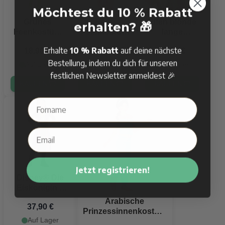
Möchtest du 10 % Rabatt
Grünes
Rosa
Elfen blonde
erhalten? 🎁
Feenkostüm
Feenkostüm
lange
für Kinder - 3
für Kinder - 3
Perücke für
Erhalte
10 % Rabatt
auf deine nächste
18,90 €
18,90 €
12,90 €
Teile
Teile
Kinder
Bestellung, indem du dich für unseren
Auf Lager
Auf Lager
Auf Lager
festlichen Newsletter anmeldest 🎉
KAUFEN
KAUFEN
KAUFEN
Jetzt registrieren!
Disney® Die
Eiskönigin 2
Anna Kostüm
Arabische
37,90 €
für Kinder
Prinzessinnenkostüm
Auf Lager
für Kinder