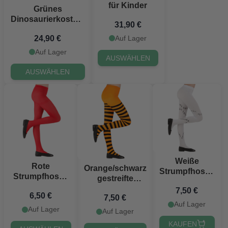
für Kinder
Grünes
Dinosaurierkostüm
31,90 €
für Kinder
24,90 €
Auf Lager
Auf Lager
AUSWÄHLEN
AUSWÄHLEN
Weiße
Rote
Orange/schwarz
Strumpfhosen
Strumpfhosen
gestreifte
mit Stichen
für Kinder
Strumpfhosen
7,50 €
für Kinder
6,50 €
7,50 €
für Kinder
Auf Lager
Auf Lager
Auf Lager
KAUFEN