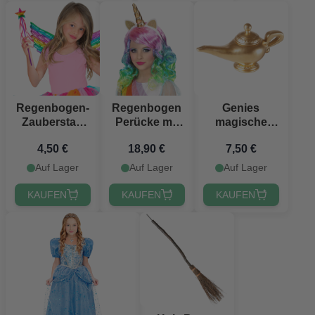
Regenbogen-
Regenbogen
Genies
Zauberstab
Perücke mit
magische
für Kinder
Einhorn Horn
lampe 23x12
4,50 €
18,90 €
7,50 €
Haarband für
cm
Kinder
Auf Lager
Auf Lager
Auf Lager
KAUFEN
KAUFEN
KAUFEN