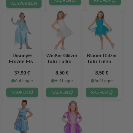
KAUFEN
KAUFEN
AUSWÄHLEN
Disney®
Weißer Glitzer
Blauer Glitzer
Frozen Elsa
Tutu-Tüllrock
Tutu Tüllrock
Kostüm für
für Kinder
für Kinder
37,90 €
8,50 €
8,50 €
Kinder
Auf Lager
Auf Lager
Auf Lager
KAUFEN
KAUFEN
KAUFEN