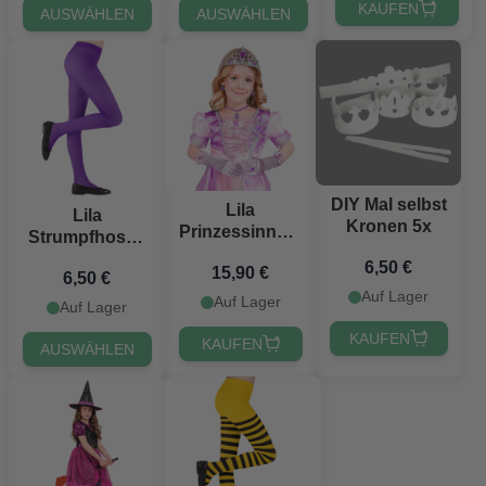
KAUFEN
AUSWÄHLEN
AUSWÄHLEN
DIY Mal selbst
Lila
Lila
Kronen 5x
Prinzessinnen-
Strumpfhosen
Set für Kinder -
für Kinder
6,50 €
15,90 €
6 Teile
6,50 €
Auf Lager
Auf Lager
Auf Lager
KAUFEN
KAUFEN
AUSWÄHLEN