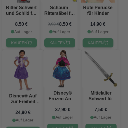
Ritter Schwert
Schaum-
Rote Perücke
und Schild für
Rittersäbel für
für Kinder
Kinder
Kinder - 60
8,50 €
8,50 €
14,90 €
9,90 €
cm
Auf Lager
Auf Lager
Auf Lager
KAUFEN
KAUFEN
KAUFEN
Disney®
Mittelalter
Disney® Auf
Frozen Anna
Schwert für
zur Freiheit
Kostüm für
Kinder - 61
Rapunzel
37,90 €
7,50 €
Kinder
cm
24,90 €
Kostüm für
Auf Lager
Auf Lager
Kinder
Auf Lager