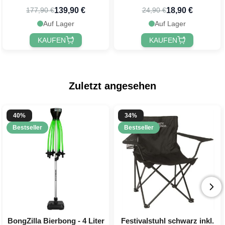
Wurfbeutel PartyVikings
139,90 €
18,90 €
177,90 €
24,90 €
Auf Lager
Auf Lager
KAUFEN
KAUFEN
Zuletzt angesehen
40%
34%
Bestseller
Bestseller
BongZilla Bierbong - 4 Liter
Festivalstuhl schwarz inkl.