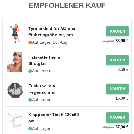
EMPFOHLENER KAUF
Tyrolerkleid für Männer
KAUFEN
Einheitsgröße rot, braun
36,90 €
und blau
41,90 €
Auf Lager: 10. Aug.
Halskette Penis
KAUFEN
Shotglas
3,50 €
Auf Lager
Fuck the rain
KAUFEN
Regenschirm
15,90 €
Auf Lager
Klappbarer Tisch 120x60
KAUFEN
cm
37,90 €
43,90 €
Auf Lager