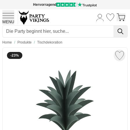
Hervorragend
MENU
Skip to Content
Home
/
Produkte
/
Tischdekoration
-23%