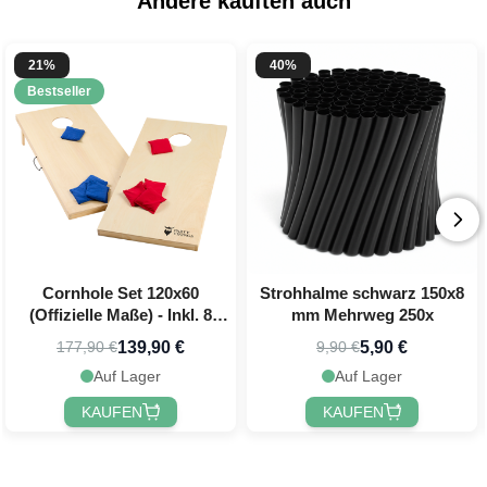
Andere kauften auch
21%
40%
Bestseller
Cornhole Set 120x60
Strohhalme schwarz 150x8
(Offizielle Maße) - Inkl. 8
mm Mehrweg 250x
Wurfbeutel PartyVikings
139,90 €
5,90 €
177,90 €
9,90 €
Auf Lager
Auf Lager
KAUFEN
KAUFEN