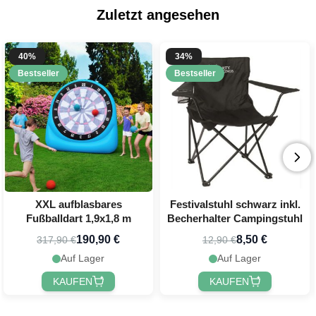
Zuletzt angesehen
40%
34%
Bestseller
Bestseller
XXL aufblasbares
Festivalstuhl schwarz inkl.
Fußballdart 1,9x1,8 m
Becherhalter Campingstuhl
190,90 €
8,50 €
317,90 €
12,90 €
Auf Lager
Auf Lager
KAUFEN
KAUFEN