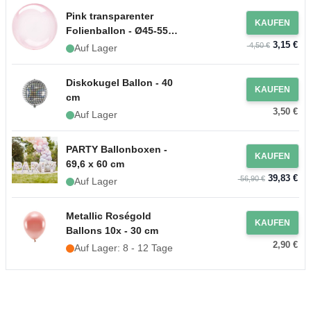
Pink transparenter
KAUFEN
Folienballon - Ø45-55
3,15 €
cm
4,50 €
Auf Lager
Diskokugel Ballon - 40
KAUFEN
cm
3,50 €
Auf Lager
PARTY Ballonboxen -
KAUFEN
69,6 x 60 cm
39,83 €
56,90 €
Auf Lager
Metallic Roségold
KAUFEN
Ballons 10x - 30 cm
2,90 €
Auf Lager: 8 - 12 Tage