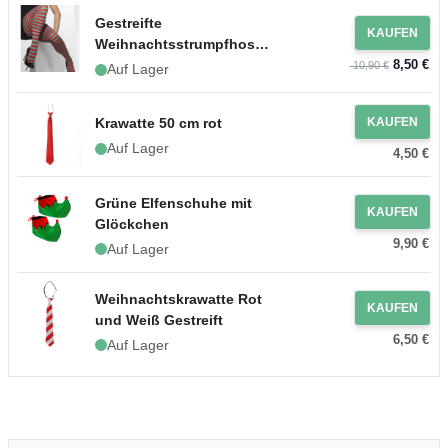
Gestreifte
KAUFEN
Weihnachtsstrumpfhosen
8,50 €
in Rot und Grün
10,90 €
Auf Lager
Krawatte 50 cm rot
KAUFEN
Auf Lager
4,50 €
Grüne Elfenschuhe mit
KAUFEN
Glöckchen
9,90 €
Auf Lager
Weihnachtskrawatte Rot
KAUFEN
und Weiß Gestreift
6,50 €
Auf Lager