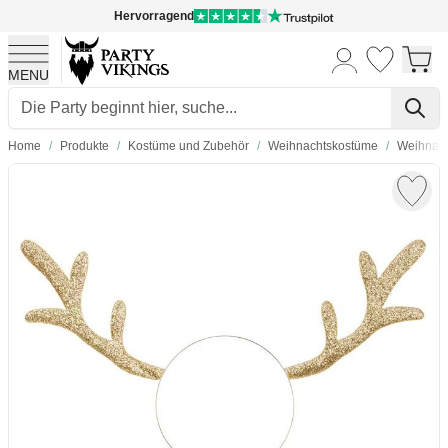
Hervorragend
MENU
Skip to Content
Home
/
Produkte
/
Kostüme und Zubehör
/
Weihnachtskostüme
/
Weihnach