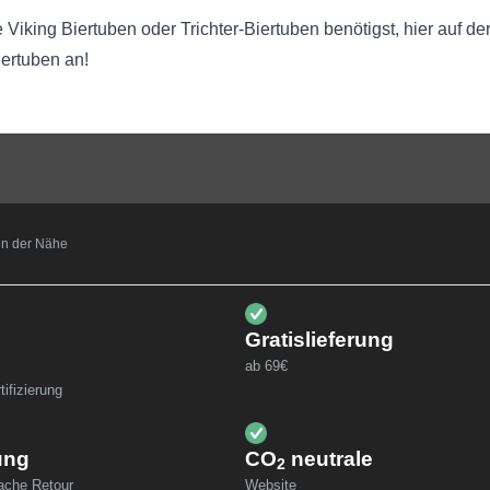
Viking Biertuben oder Trichter-Biertuben benötigst, hier auf der
iertuben
an!
t in der Nähe
Gratislieferung
ab 69€
ifizierung
ung
CO
neutrale
2
fache Retour
Website