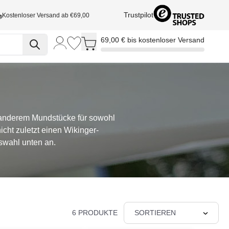
Trustpilot
Kostenloser Versand ab €69,00
Toggle minicart, Cart is empty
69,00 € bis kostenloser Versand
r anderem Mundstücke für sowohl
cht zuletzt einen Wikinger-
swahl unten an.
6 PRODUKTE
SORTIEREN