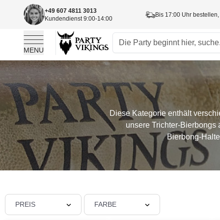
+49 607 4811 3013
Bis 17:00 Uhr bestellen,
Kundendienst 9:00-14:00
MENU
Skip to Content
Diese Kategorie enthält versch
unsere Trichter-Bierbongs 
Bierbong-Halte
PREIS
FARBE