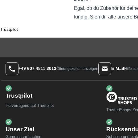
Egal, ob du Zubehör für deine 
fündig. Sieh dir alle unsere
B
Trustpilot
+49 607 4811 3013
E-Mail
Hilfe is
Öffnungszeiten anzeigen
Trustpilot
Hervorragend auf Trustpilot
TrustedShops Zert
Unser Ziel
Rücksend
Gemeinsam Lachen
Schnelle und ein