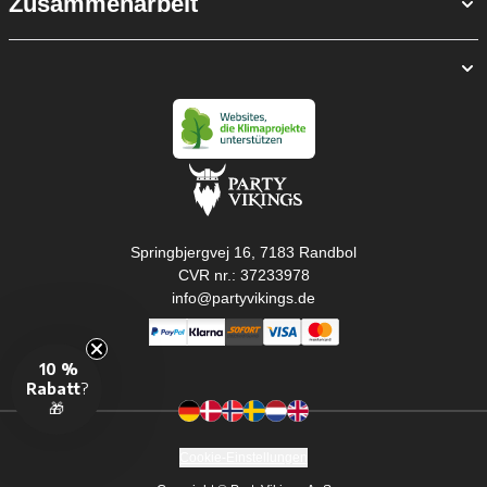
Zusammenarbeit
Springbjergvej 16, 7183 Randbol
CVR nr.: 37233978
info@partyvikings.de
10 %
Rabatt
?
🎁
Cookie-Einstellungen