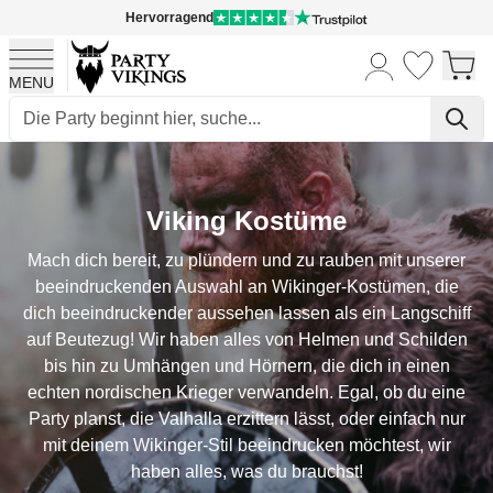
Hervorragend
MENU
Skip to Content
Viking Kostüme
Mach dich bereit, zu plündern und zu rauben mit unserer
beeindruckenden Auswahl an Wikinger-Kostümen, die
dich beeindruckender aussehen lassen als ein Langschiff
auf Beutezug! Wir haben alles von Helmen und Schilden
bis hin zu Umhängen und Hörnern, die dich in einen
echten nordischen Krieger verwandeln. Egal, ob du eine
Party planst, die Valhalla erzittern lässt, oder einfach nur
mit deinem Wikinger-Stil beeindrucken möchtest, wir
haben alles, was du brauchst!